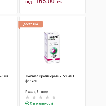
165.00
від
грн
КУПИТИ
доставка
 20 шт
Тонгінал краплі оральні 50 мл 1
флакон
Ріхард Біттнер
Є в наявності