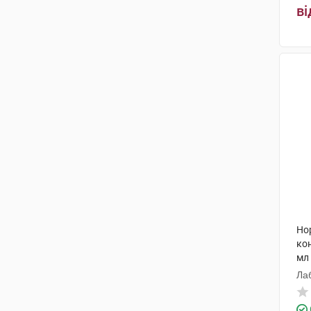
ві
Но
кон
мл
Ла