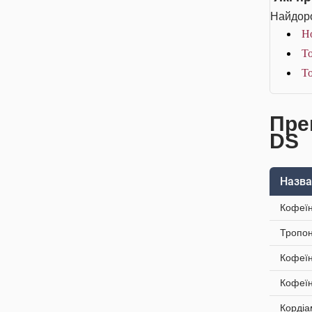
Найдоро
Но
То
То
Преп
DS
Назва
Кофеїн
Тропон
Кофеїн
Кофеїн
Кордіа