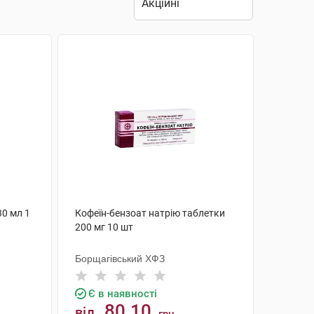
30 мл 1
Кофеїн-бензоат натрію таблетки
200 мг 10 шт
Борщагівський ХФЗ
Є в наявності
80.10
від