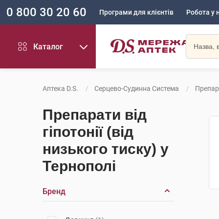
0 800 30 20 60
Програми для клієнтів
Робота у 
Каталог
Аптека D.S.
Серцево-Судинна Система
Препара
Препарати від
гіпотонії (від
низького тиску) у
Тернополі
Бренд