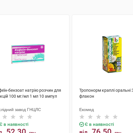
феїн-бензоат натрію розчин для
Тропонорм краплі оральні 
єкцій 100 мг/мл 1 мл 10 ампул
флакон
слідний завод ГНЦЛС
Екомед
Є в наявності
Є в наявності
52.30
76.50
д
від