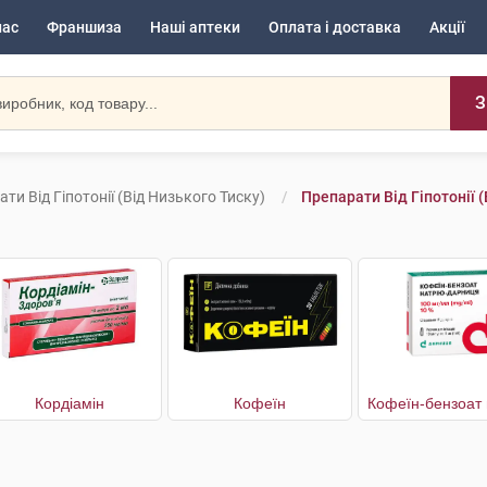
нас
Франшиза
Наші аптеки
Оплата і доставка
Акції
З
ти Від Гіпотонії (від Низького Тиску)
Препарати Від Гіпотонії 
Кордіамін
Кофеїн
Кофеїн-бензоат 