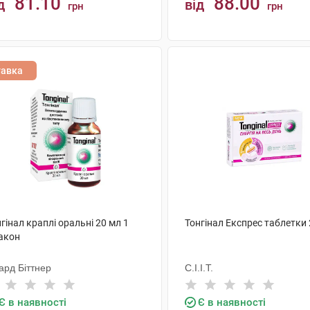
81.10
88.00
д
від
грн
грн
КУПИТИ
КУПИТИ
тавка
гінал краплі оральні 20 мл 1
Тонгінал Експрес таблетки
акон
ард Біттнер
С.І.І.Т.
Є в наявності
Є в наявності