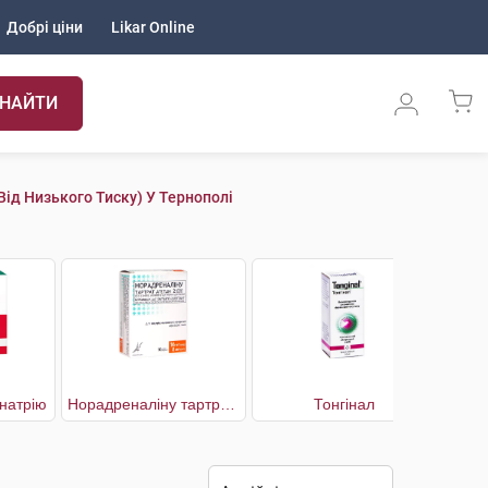
Добрі ціни
Likar Online
НАЙТИ
(від Низького Тиску) У Тернополі
натрію
Норадреналіну тартрат агетан
Тонгінал
Т