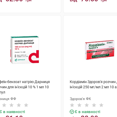
грн
грн
КУПИТИ
КУПИТИ
феїн-бензоат натрію Дарниця
Кордіамін Здоров'я розчин
чин для ін'єкцій 10 % 1 мл 10
ін'єкцій 250 мг/мл 2 мл 10 
пул
рниця ФФ
Здоров'я ФК
Є в наявності
Є в наявності