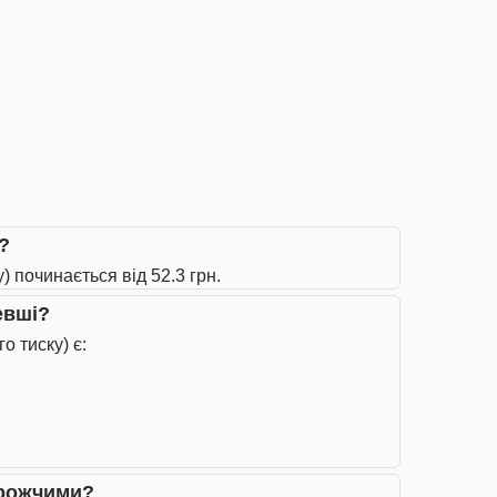
 ?
у) починається від 52.3 грн.
евші?
о тиску) є:
дорожчими?