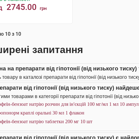
2745.00
д
грн
КУПИТИ
но
10
з
10
ирені запитання
на на препарати від гіпотонії (від низького тиску)
 товару в каталозі препарати від гіпотонії (від низького тиск
епарати від гіпотонії (від низького тиску) найдеш
ми товарами в категорії препарати від гіпотонії (від низьког
феїн-бензоат натрію розчин для ін'єкцій 100 мг/мл 1 мл 10 ампул
опонорм краплі оральні 30 мл 1 флакон
феїн-бензоат натрію таблетки 200 мг 10 шт
репарати від гіпотонії (від низького тиску) є най