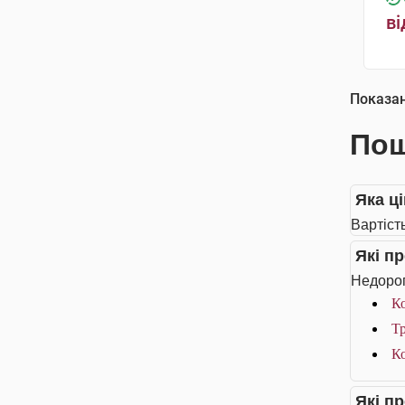
ві
Показа
Пош
Яка ці
Вартість
Які пр
Недороги
Ко
Тр
Ко
Які п