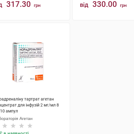
317.30
330.00
д
від
грн
грн
КУПИТИ
КУПИТИ
радреналіну тартрат агетан
центрат для інфузій 2 мг/мл 8
 10 ампул
бораторія Агетан
Є в наявності