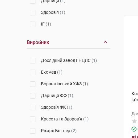
Дарниця
(1)
Здоров'я
(1)
IF
(1)
Виробник
Дослідний завод ГНЦЛС
(1)
Екомед
(1)
Борщагівський ХФЗ
(1)
Ко
Дарниця ФФ
(1)
ін'
Здоров'я ФК
(1)
До
Красота та Здоров'я
(1)
Ріхард Біттнер
(2)
ві