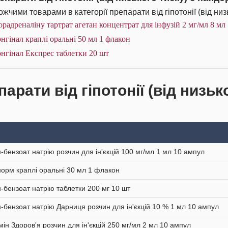
жчими товарами в категорії препарати від гіпотонії (від низь
радреналіну тартрат агетан концентрат для інфузій 2 мг/мл 8 мл
нгінал краплі оральні 50 мл 1 флакон
нгінал Експрес таблетки 20 шт
арати від гіпотонії (від низьк
-бензоат натрію розчин для ін'єкцій 100 мг/мл 1 мл 10 ампул
орм краплі оральні 30 мл 1 флакон
-бензоат натрію таблетки 200 мг 10 шт
-бензоат натрію Дарниця розчин для ін'єкцій 10 % 1 мл 10 ампул
мін Здоров'я розчин для ін'єкцій 250 мг/мл 2 мл 10 ампул