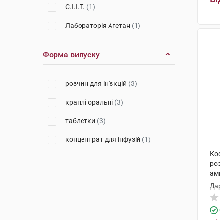
С.І.І.Т.
(1)
Лабораторія Агетан
(1)
Форма випуску
розчин для ін'єкцій
(3)
краплі оральні
(3)
таблетки
(3)
концентрат для інфузій
(1)
Ко
роз
ам
Да