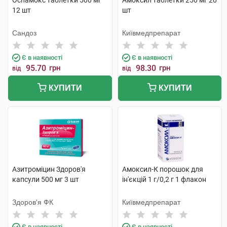
Оспамокс таблетки 500 мг
Амоксил таблетки 250 мг 20
12 шт
шт
Сандоз
Київмедпрепарат
Є в наявності
Є в наявності
95.70
грн
98.30
грн
від
від
КУПИТИ
КУПИТИ
Азитроміцин Здоров'я
Амоксил-К порошок для
капсули 500 мг 3 шт
ін'єкцій 1 г/0,2 г 1 флакон
Здоров'я ФК
Київмедпрепарат
Є в наявності
Є в наявності