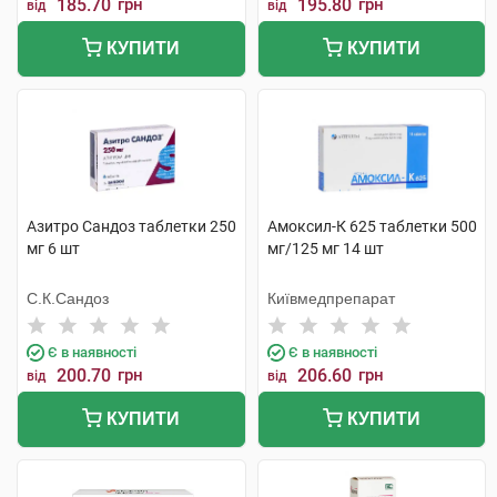
185.70
грн
195.80
грн
від
від
КУПИТИ
КУПИТИ
Азитро Сандоз таблетки 250
Амоксил-К 625 таблетки 500
мг 6 шт
мг/125 мг 14 шт
С.К.Сандоз
Київмедпрепарат
Є в наявності
Є в наявності
200.70
грн
206.60
грн
від
від
КУПИТИ
КУПИТИ