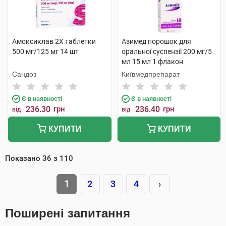
Амоксиклав 2Х таблетки
Азимед порошок для
500 мг/125 мг 14 шт
оральної суспензії 200 мг/5
мл 15 мл 1 флакон
Сандоз
Київмедпрепарат
Є в наявності
Є в наявності
236.30
грн
236.40
грн
від
від
КУПИТИ
КУПИТИ
Показано
36
з
110
1
2
3
4
›
Поширені запитання