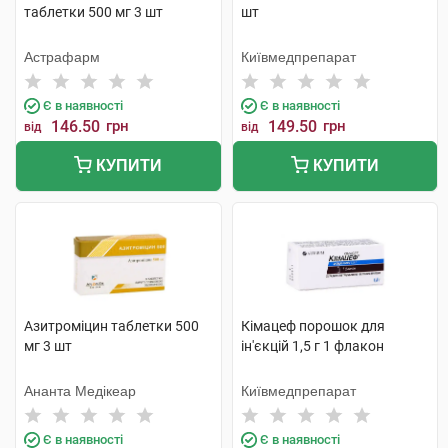
таблетки 500 мг 3 шт
шт
Астрафарм
Київмедпрепарат
Є в наявності
Є в наявності
146.50
грн
149.50
грн
від
від
КУПИТИ
КУПИТИ
Азитроміцин таблетки 500
Кімацеф порошок для
мг 3 шт
ін'єкцій 1,5 г 1 флакон
Ананта Медікеар
Київмедпрепарат
Є в наявності
Є в наявності