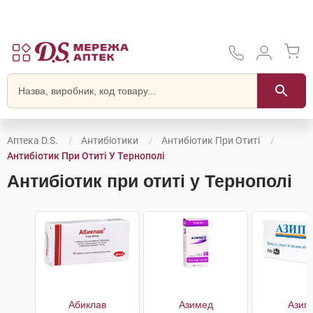
Аптека D.S.
Антибіотики
Антибіотик При Отиті
Антибіотик При Отиті У Тернополі
Антибіотик при отиті у Тернополі
Абиклав
Азимед
Азип