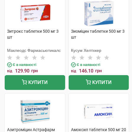
Зитрокс таблетки 500 мг 3
Зиоміцин таблетки 500 мг 3
шт
шт
Маклеодс Фармасьютикалс
Кусум Хелтхкер
Є в наявності
Є в наявності
129.90
грн
146.10
грн
від
від
КУПИТИ
КУПИТИ
Азитроміцин Астрафарм
Амоксил таблетки 500 мг 20