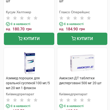
шт
шт
Кусум Хелтхкер
Глаксо Оперейшнс
Є в наявності
Є в наявності
180.70
грн
184.90
грн
від
від
КУПИТИ
КУПИТИ
Азимед порошок для
Амоксил ДТ таблетки
оральної суспензії 100 мг/5
дисперговані 500 мг 20 шт
мл 20 мл 1 флакон
Київмедпрепарат
Київмедпрепарат
Є в наявності
Є в наявності