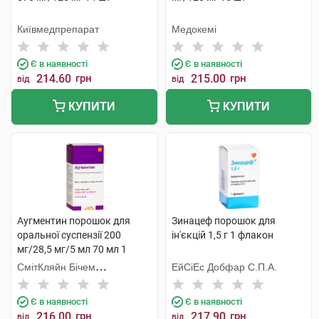
Київмедпрепарат
Медокемі
Є в наявності
Є в наявності
214.60
грн
215.00
грн
від
від
КУПИТИ
КУПИТИ
Аугментин порошок для
Зинацеф порошок для
оральної суспензії 200
ін'єкцій 1,5 г 1 флакон
мг/28,5 мг/5 мл 70 мл 1
флакон
СмітКляйн Бічем
ЕйСіЕс Добфар С.П.А.
Фармасьютикалс
Є в наявності
Є в наявності
216.00
грн
217.90
грн
від
від