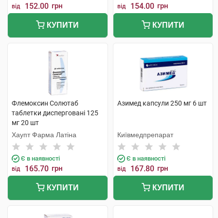
152.00
грн
154.00
грн
від
від
КУПИТИ
КУПИТИ
Флемоксин Солютаб
Азимед капсули 250 мг 6 шт
таблетки дисперговані 125
мг 20 шт
Хаупт Фарма Латіна
Київмедпрепарат
Є в наявності
Є в наявності
165.70
грн
167.80
грн
від
від
КУПИТИ
КУПИТИ