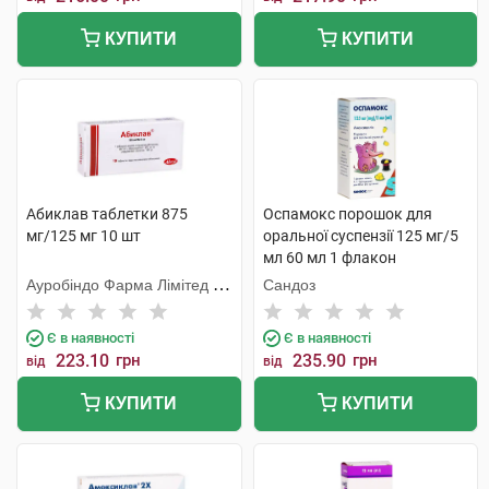
КУПИТИ
КУПИТИ
Абиклав таблетки 875
Оспамокс порошок для
мг/125 мг 10 шт
оральної суспензії 125 мг/5
мл 60 мл 1 флакон
Ауробіндо Фарма Лімітед -
Сандоз
Юніт ІV
Є в наявності
Є в наявності
223.10
грн
235.90
грн
від
від
КУПИТИ
КУПИТИ