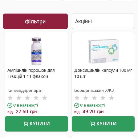
Фільтри
Ампіцилін порошок для
Доксициклін капсули 100 мг
ін'єкцій 1 г 1 флакон
10 шт
Київмедпрепарат
Борщагівський ХФЗ
Є в наявності
Є в наявності
27.50
грн
49.20
грн
від
від
КУПИТИ
КУПИТИ