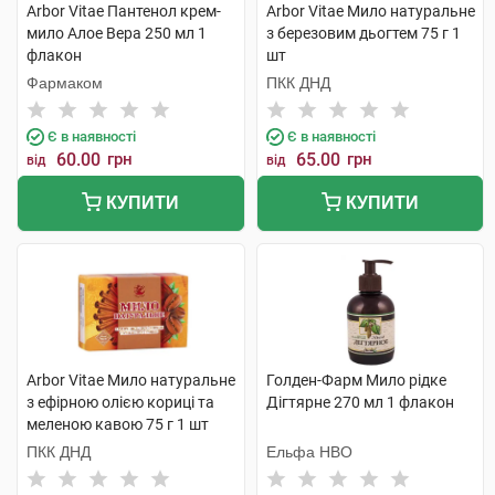
Arbor Vitae Пантенол крем-
Arbor Vitae Мило натуральне
мило Алое Вера 250 мл 1
з березовим дьогтем 75 г 1
флакон
шт
Фармаком
ПКК ДНД
Є в наявності
Є в наявності
60.00
грн
65.00
грн
від
від
КУПИТИ
КУПИТИ
Arbor Vitae Мило натуральне
Голден-Фарм Мило рідке
з ефірною олією кориці та
Дігтярне 270 мл 1 флакон
меленою кавою 75 г 1 шт
ПКК ДНД
Ельфа НВО