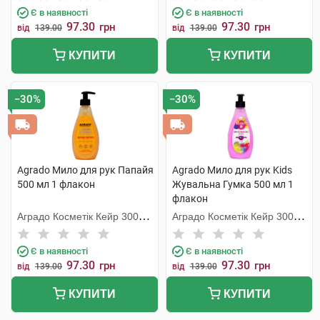
Є в наявності
Є в наявності
97.30
97.30
грн
грн
від
139.00
від
139.00
КУПИТИ
КУПИТИ
−30%
−30%
Agrado Мило для рук Папайя
Agrado Мило для рук Kids
500 мл 1 флакон
Жувальна Гумка 500 мл 1
флакон
Аградо Косметік Кейр 3000
Аградо Косметік Кейр 3000
С.Л.У.
С.Л.У.
Є в наявності
Є в наявності
97.30
97.30
грн
грн
від
139.00
від
139.00
КУПИТИ
КУПИТИ