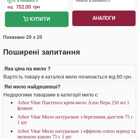
Є в наявності
Немає в наявності
702.00
грн
від
АНАЛОГИ
КУПИТИ
Показано
20
з
20
Поширені запитання
Яка ціна на мило ?
Вартість товару в каталозі мило починається від 60 грн.
Які мило найдешевші?
Недорогими товарами в категорії мило є:
Arbor Vitae Пантенол крем-мило Алое Вера 250 мл 1
флакон
Arbor Vitae Мило натуральне з березовим дьогтем 75 г
1 шт
Arbor Vitae Мило натуральне з ефірною олією кориці та
меленою кавою 75 г 1 шт