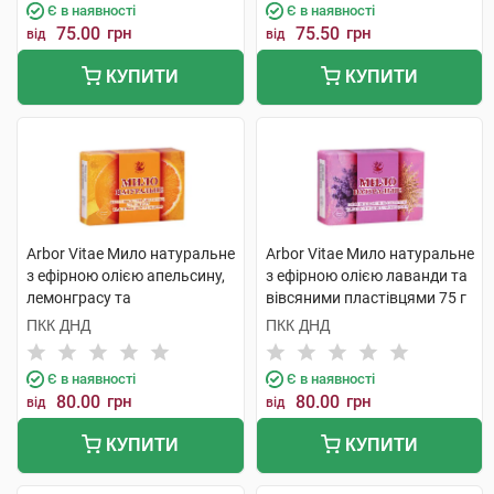
Є в наявності
Є в наявності
75.00
грн
75.50
грн
від
від
КУПИТИ
КУПИТИ
Arbor Vitae Мило натуральне
Arbor Vitae Мило натуральне
з ефірною олією апельсину,
з ефірною олією лаванди та
лемонграсу та
вівсяними пластівцями 75 г
апельсиновою цедрою 75 г 1
1 шт
ПКК ДНД
ПКК ДНД
шт
Є в наявності
Є в наявності
80.00
грн
80.00
грн
від
від
КУПИТИ
КУПИТИ