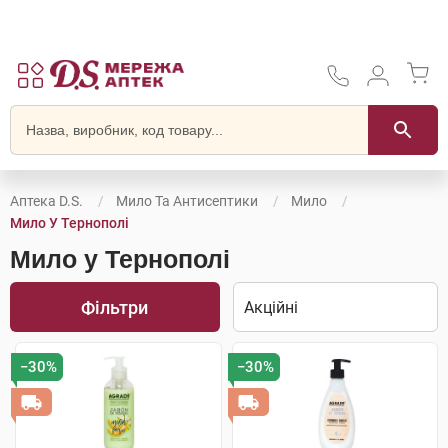
Аптека D.S.
Мило Та Антисептики
Мило
Мило У Тернополі
Мило у Тернополі
Фільтри
−30%
−30%