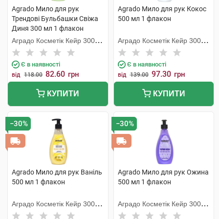
Agrado Мило для рук
Agrado Мило для рук Кокос
Трендові Бульбашки Свіжа
500 мл 1 флакон
Диня 300 мл 1 флакон
Аградо Косметік Кейр 3000
Аградо Косметік Кейр 3000
С.Л.У.
С.Л.У.
Є в наявності
Є в наявності
82.60
97.30
грн
грн
від
118.00
від
139.00
КУПИТИ
КУПИТИ
−30%
−30%
Agrado Мило для рук Ваніль
Agrado Мило для рук Ожина
500 мл 1 флакон
500 мл 1 флакон
Аградо Косметік Кейр 3000
Аградо Косметік Кейр 3000
С.Л.У.
С.Л.У.