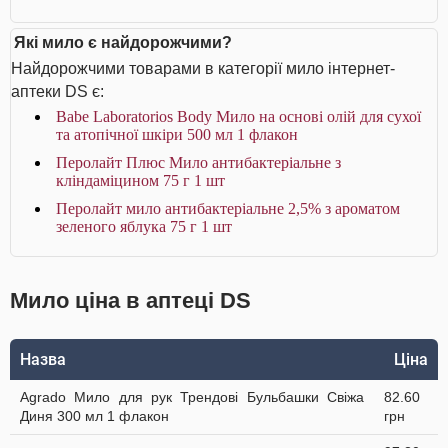
Які мило є найдорожчими?
Найдорожчими товарами в категорії мило інтернет-
аптеки DS є:
Babe Laboratorios Body Мило на основі олій для сухої
та атопічної шкіри 500 мл 1 флакон
Перолайт Плюс Мило антибактеріальне з
кліндаміцином 75 г 1 шт
Перолайт мило антибактеріальне 2,5% з ароматом
зеленого яблука 75 г 1 шт
Мило ціна в аптеці DS
Назва
Ціна
Agrado Мило для рук Трендові Бульбашки Свіжа
82.60
Диня 300 мл 1 флакон
грн