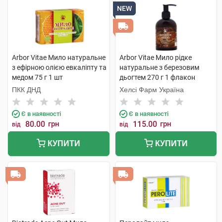
NEW
Arbor Vitae Мило натуральне
Arbor Vitae Мило рідке
з ефірною олією евкаліпту та
натуральне з березовим
медом 75 г 1 шт
дьогтем 270 г 1 флакон
ПКК ДНД
Хелсі Фарм Україна
Є в наявності
Є в наявності
80.00
грн
115.00
грн
від
від
КУПИТИ
КУПИТИ