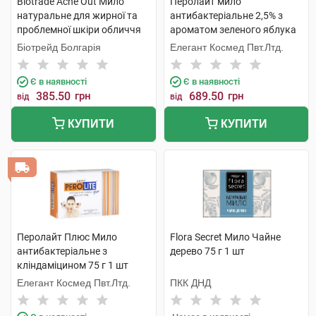
Biotrade Acne Out Мило
Перолайт мило
натуральне для жирної та
антибактеріальне 2,5% з
проблемної шкіри обличчя
ароматом зеленого яблука
та тіла 100 г 1 шт
75 г 1 шт
Біотрейд Болгарія
Елегант Космед Пвт.Лтд.
Є в наявності
Є в наявності
385.50
грн
689.50
грн
від
від
КУПИТИ
КУПИТИ
Перолайт Плюс Мило
Flora Secret Мило Чайне
антибактеріальне з
дерево 75 г 1 шт
кліндаміцином 75 г 1 шт
Елегант Космед Пвт.Лтд.
ПКК ДНД