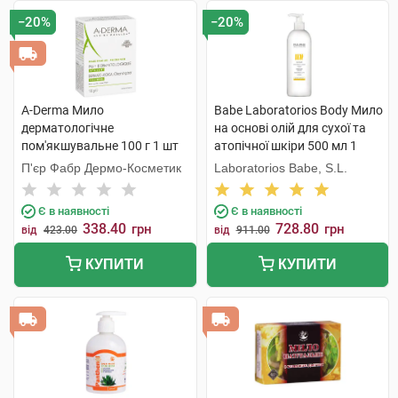
−20%
−20%
A-Derma Мило
Babe Laboratorios Body Мило
дерматологічне
на основі олій для сухої та
пом'якшувальне 100 г 1 шт
атопічної шкіри 500 мл 1
флакон
П'єр Фабр Дермо-Косметик
Laboratorios Babe, S.L.
Є в наявності
Є в наявності
338.40
728.80
грн
грн
від
423.00
від
911.00
КУПИТИ
КУПИТИ