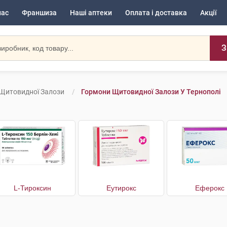
нас
Франшиза
Наші аптеки
Оплата і доставка
Акції
З
Щитовидної Залози
Гормони Щитовидної Залози У Тернополі
L-Тироксин
Еутирокс
Еферокс