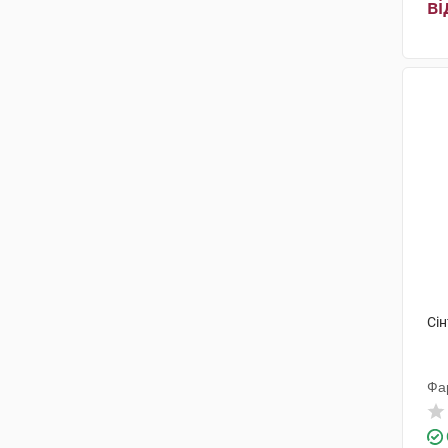
ві
Сін
Фа