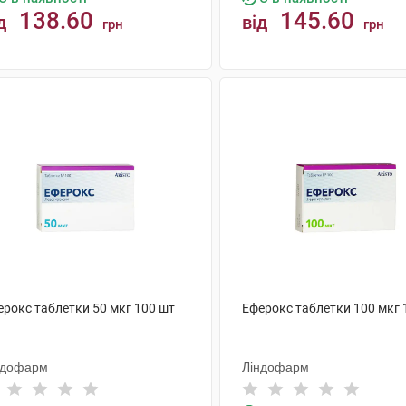
138.60
145.60
д
від
грн
грн
КУПИТИ
КУПИТИ
ерокс таблетки 50 мкг 100 шт
Еферокс таблетки 100 мкг 
ндофарм
Ліндофарм