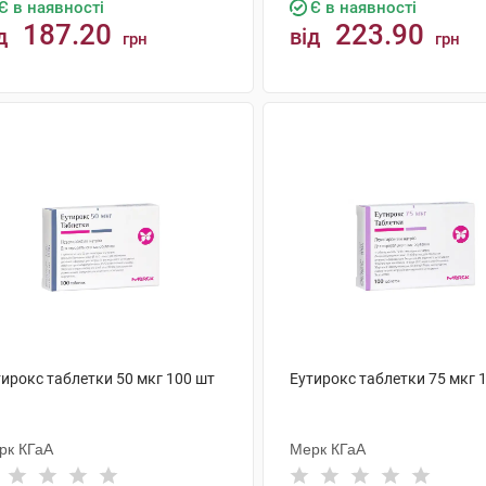
Є в наявності
Є в наявності
187.20
223.90
д
від
грн
грн
КУПИТИ
КУПИТИ
тирокс таблетки 50 мкг 100 шт
Еутирокс таблетки 75 мкг 
рк КГаА
Мерк КГаА