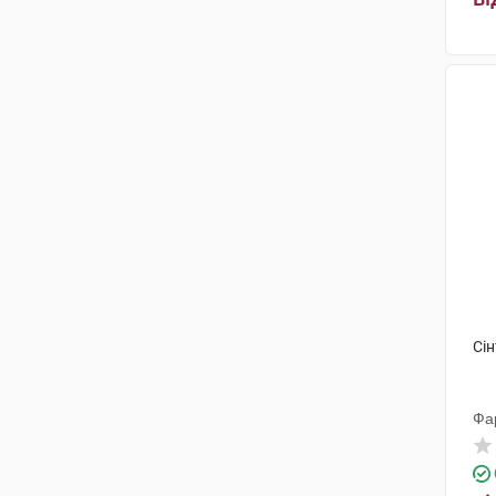
Сін
Фа