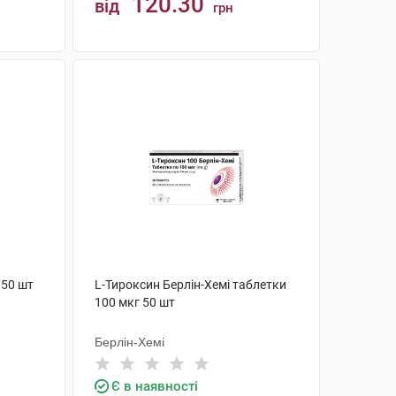
120.30
від
грн
КУПИТИ
 50 шт
L-Тироксин Берлін-Хемі таблетки
100 мкг 50 шт
Берлін-Хемі
Є в наявності