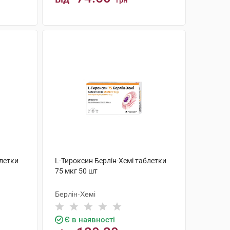
грн
КУПИТИ
блетки
L-Тироксин Берлін-Хемі таблетки
75 мкг 50 шт
Берлін-Хемі
Є в наявності