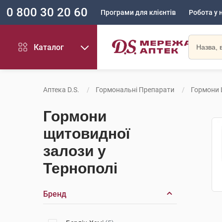
0 800 30 20 60
Програми для клієнтів
Робота у 
Каталог
Аптека D.S.
Гормональні Препарати
Гормони 
Гормони
щитовидної
залози у
Тернополі
Бренд