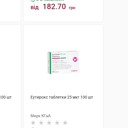
182.70
від
грн
КУПИТИ
100 шт
Еутирокс таблетки 25 мкг 100 шт
Мерк КГаА