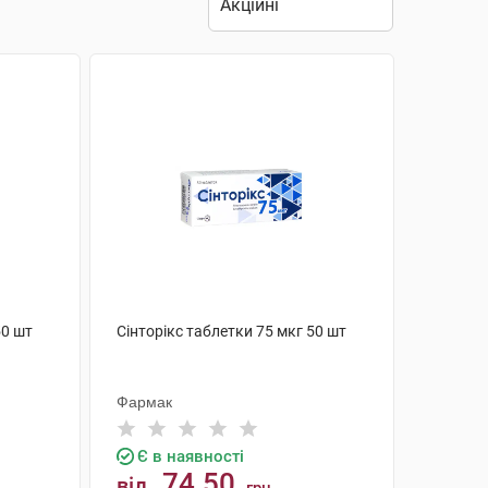
50 шт
Сінторікс таблетки 75 мкг 50 шт
Фармак
Є в наявності
74.50
від