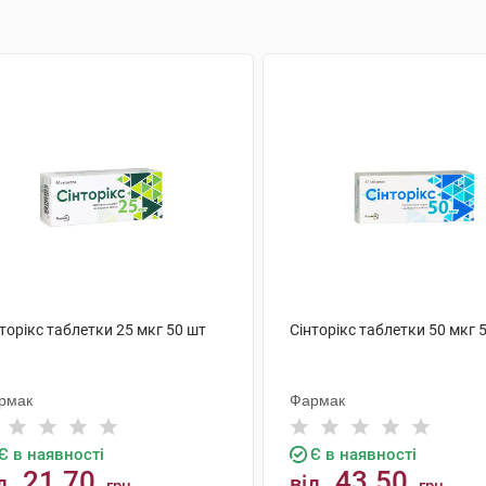
торікс таблетки 25 мкг 50 шт
Сінторікс таблетки 50 мкг 
рмак
Фармак
Є в наявності
Є в наявності
21.70
43.50
д
від