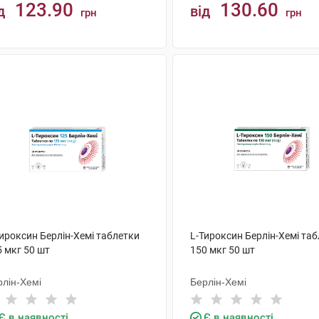
123.90
130.60
д
від
грн
грн
КУПИТИ
КУПИТИ
ироксин Берлін-Хемі таблетки
L-Тироксин Берлін-Хемі та
 мкг 50 шт
150 мкг 50 шт
рлін-Хемі
Берлін-Хемі
Є в наявності
Є в наявності