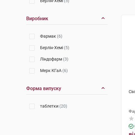
Берлін-Хемі
(5)
Виробник
Фармак
(6)
Берлін-Хемі
(5)
Ліндофарм
(3)
Мерк КГаА
(6)
Форма випуску
Сін
таблетки
(20)
Фа
ві