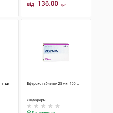
136.00
від
грн
КУПИТИ
блетки
Еферокс таблетки 25 мкг 100 шт
Ліндофарм
Є в наявності