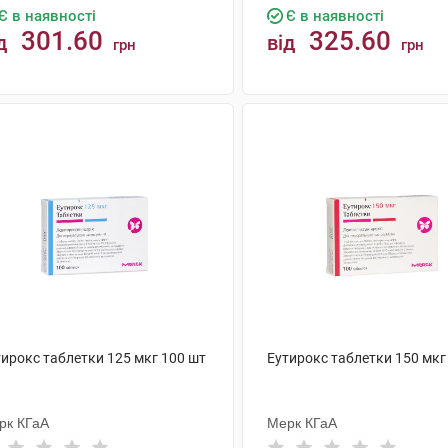
Є в наявності
Є в наявності
301.60
325.60
д
від
грн
грн
КУПИТИ
КУПИТИ
тирокс таблетки 125 мкг 100 шт
Еутирокс таблетки 150 мкг
рк КГаА
Мерк КГаА