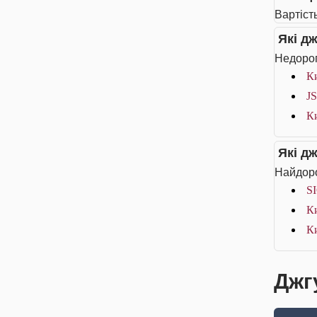
Вартіст
Які д
Недорог
К
JS
К
Які д
Найдоро
S
К
К
Джг