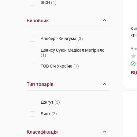
SICH
(1)
Виробник
Ки
кр
Альберт-Київгума
(3)
Ал
Цзянсу Суюн Медікал Метіріалс
(1)
ТОВ Січ Україна
(1)
ві
Тип товарів
Джгут
(3)
Бинт
(2)
Класифікація