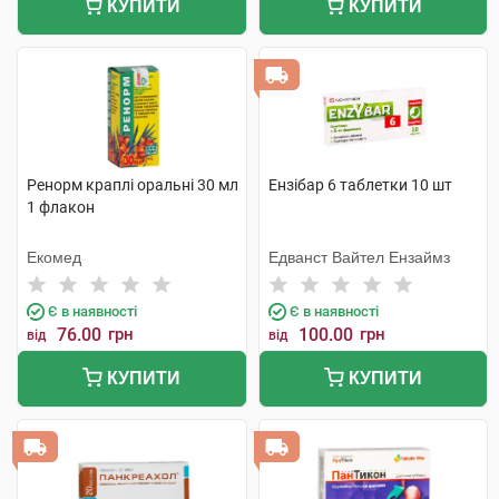
КУПИТИ
КУПИТИ
Ренорм краплі оральні 30 мл
Ензібар 6 таблетки 10 шт
1 флакон
Екомед
Едванст Вайтел Ензаймз
Є в наявності
Є в наявності
76.00
грн
100.00
грн
від
від
КУПИТИ
КУПИТИ