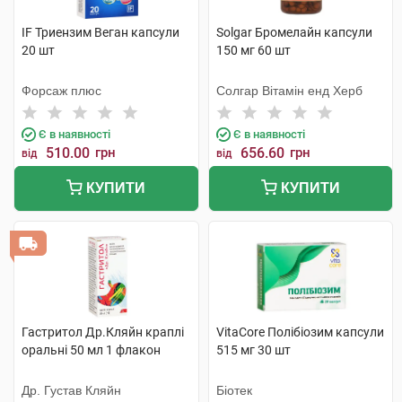
IF Триензим Веган капсули
Solgar Бромелайн капсули
20 шт
150 мг 60 шт
Форсаж плюс
Солгар Вітамін енд Херб
Є в наявності
Є в наявності
510.00
грн
656.60
грн
від
від
КУПИТИ
КУПИТИ
Гастритол Др.Кляйн краплі
VitaCore Полібіозим капсули
оральні 50 мл 1 флакон
515 мг 30 шт
Др. Густав Кляйн
Біотек