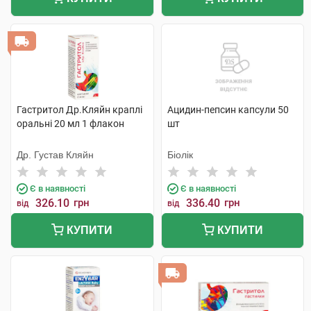
Гастритол Др.Кляйн краплі
Ацидин-пепсин капсули 50
оральні 20 мл 1 флакон
шт
Др. Густав Кляйн
Біолік
Є в наявності
Є в наявності
326.10
грн
336.40
грн
від
від
КУПИТИ
КУПИТИ