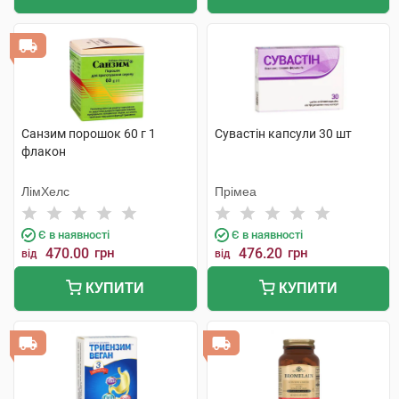
Санзим порошок 60 г 1
Сувастін капсули 30 шт
флакон
ЛімХелс
Прімеа
Є в наявності
Є в наявності
470.00
грн
476.20
грн
від
від
КУПИТИ
КУПИТИ