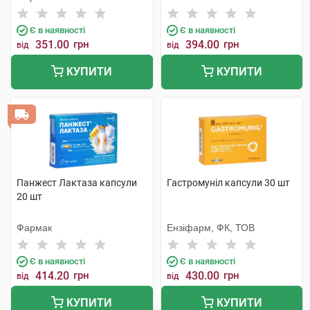
Є в наявності
Є в наявності
351.00
грн
394.00
грн
від
від
КУПИТИ
КУПИТИ
Панжест Лактаза капсули
Гастромуніл капсули 30 шт
20 шт
Фармак
Ензіфарм, ФК, ТОВ
Є в наявності
Є в наявності
414.20
грн
430.00
грн
від
від
КУПИТИ
КУПИТИ