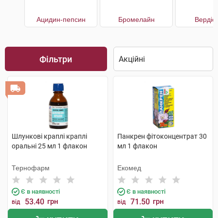
Ацидин-пепсин
Бромелайн
Вердіо
Фільтри
Шлункові краплі краплі
Панкрен фітоконцентрат 30
оральні 25 мл 1 флакон
мл 1 флакон
Тернофарм
Екомед
Є в наявності
Є в наявності
53.40
грн
71.50
грн
від
від