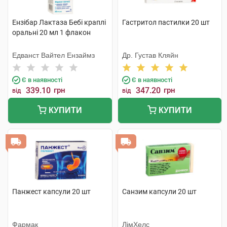
Ензібар Лактаза Бебі краплі
Гастритол пастилки 20 шт
оральні 20 мл 1 флакон
Едванст Вайтел Ензаймз
Др. Густав Кляйн
Є в наявності
Є в наявності
339.10
грн
347.20
грн
від
від
КУПИТИ
КУПИТИ
Панжест капсули 20 шт
Санзим капсули 20 шт
Фармак
ЛімХелс