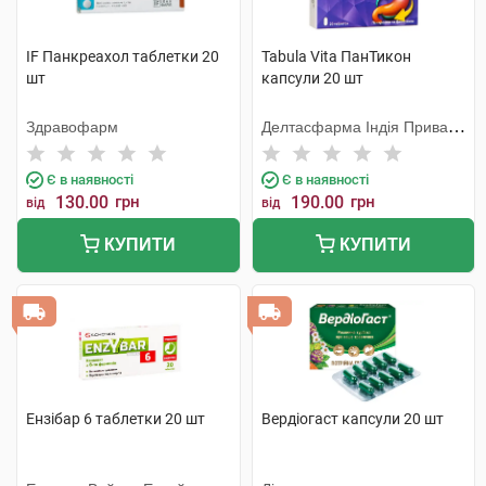
IF Панкреахол таблетки 20
Tabula Vita ПанТикон
шт
капсули 20 шт
Здравофарм
Делтасфарма Індія Приват
Лімітед
Є в наявності
Є в наявності
130.00
грн
190.00
грн
від
від
КУПИТИ
КУПИТИ
Ензібар 6 таблетки 20 шт
Вердіогаст капсули 20 шт