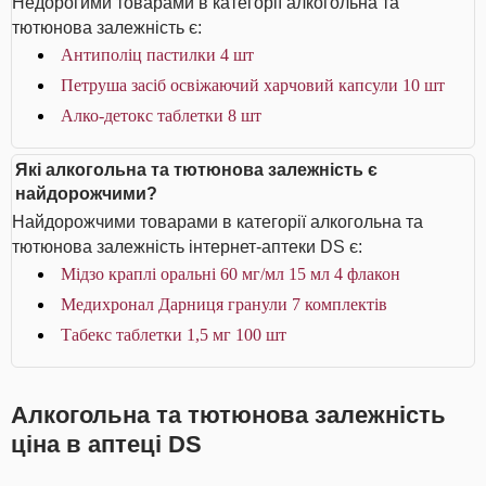
Недорогими товарами в категорії алкогольна та
тютюнова залежність є:
Антиполіц пастилки 4 шт
Петруша засіб освіжаючий харчовий капсули 10 шт
Алко-детокс таблетки 8 шт
Які алкогольна та тютюнова залежність є
найдорожчими?
Найдорожчими товарами в категорії алкогольна та
тютюнова залежність інтернет-аптеки DS є:
Мідзо краплі оральні 60 мг/мл 15 мл 4 флакон
Медихронал Дарниця гранули 7 комплектів
Табекс таблетки 1,5 мг 100 шт
Алкогольна та тютюнова залежність
ціна в аптеці DS