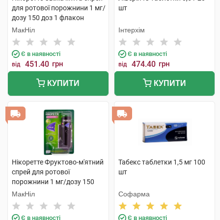
для ротової порожнини 1 мг/
шт
дозу 150 доз 1 флакон
МакНіл
Інтерхім
Є в наявності
Є в наявності
451.40
грн
474.40
грн
від
від
КУПИТИ
КУПИТИ
Нікоретте Фруктово-м'ятний
Табекс таблетки 1,5 мг 100
спрей для ротової
шт
порожнини 1 мг/дозу 150
доз 1 флакон
МакНіл
Софарма
Є в наявності
Є в наявності