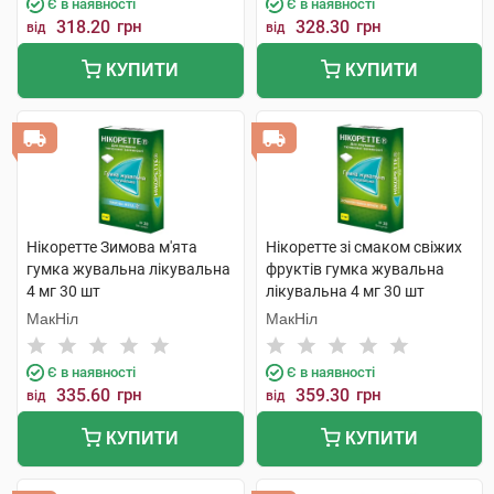
Є в наявності
Є в наявності
318.20
грн
328.30
грн
від
від
КУПИТИ
КУПИТИ
Нікоретте Зимова м'ята
Нікоретте зі смаком свіжих
гумка жувальна лікувальна
фруктів гумка жувальна
4 мг 30 шт
лікувальна 4 мг 30 шт
МакНіл
МакНіл
Є в наявності
Є в наявності
335.60
грн
359.30
грн
від
від
КУПИТИ
КУПИТИ