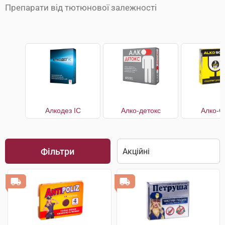
Препарати від тютюнової залежності
Алкодез IC
Алко-детокс
Алко-С
Фільтри