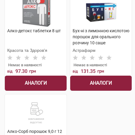
Алко-детокс таблетки 8 шт
Бух-ні з лимонною кислотою
порошок для орального
розчину 10 саше
Красота та Здоров'я
Астрафарм
Немає в наявності
Немає в наявності
97.30
грн
131.35
грн
від
від
АНАЛОГИ
АНАЛОГИ
Алко-Сорб порошок 9,0 г 12