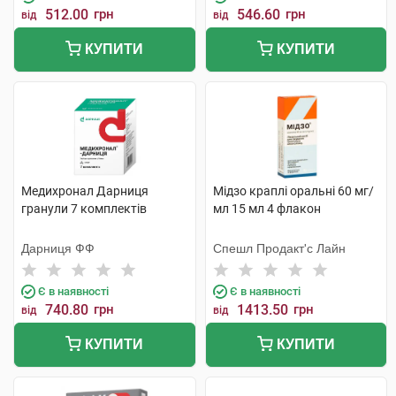
512.00
грн
546.60
грн
від
від
КУПИТИ
КУПИТИ
Медихронал Дарниця
Мідзо краплі оральні 60 мг/
гранули 7 комплектів
мл 15 мл 4 флакон
Дарниця ФФ
Спешл Продакт'с Лайн
Є в наявності
Є в наявності
740.80
грн
1413.50
грн
від
від
КУПИТИ
КУПИТИ