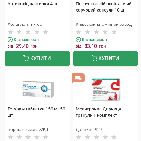
Антиполіц пастилки 4 шт
Петруша засіб освіжаючий
харчовий капсули 10 шт
Хелаплант плюс
Київський вітамінний завод
Є в наявності
Є в наявності
29.40
грн
83.10
грн
від
від
КУПИТИ
КУПИТИ
Тетурам таблетки 150 мг 50
Медихронал Дарниця
шт
гранули 1 комплект
Борщагівський ХФЗ
Дарниця ФФ