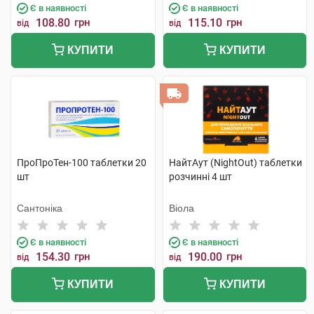
Є в наявності
Є в наявності
108.80
грн
115.10
грн
від
від
КУПИТИ
КУПИТИ
ПроПроТен-100 таблетки 20
НайтАут (NightOut) таблетки
шт
розчинні 4 шт
Сантоніка
Віола
Є в наявності
Є в наявності
154.30
грн
190.00
грн
від
від
КУПИТИ
КУПИТИ