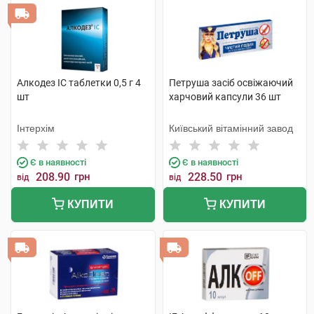
Алкодез IC таблетки 0,5 г 4
Петруша засіб освіжаючий
шт
харчовий капсули 36 шт
Інтерхім
Київський вітамінний завод
Є в наявності
Є в наявності
208.90
грн
228.50
грн
від
від
КУПИТИ
КУПИТИ