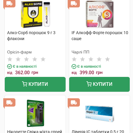
Алко-Сорб порошок 9 г 3
IF Алкофф Форте порошок 10
флакони
саше
Орісіл-фарм
Чарлі ПП
Є в наявності
Є в наявності
362.00
грн
399.00
грн
від
від
КУПИТИ
КУПИТИ
Нікоретте Свіжа м'ята спрей
Ліверія IC таблетки 0,5 г 20