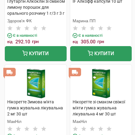
Глутаргiн Алкоклiн зі смаком
IF Алкофф капсули 10 шт
лимону порошок для
орального розчину 1 г/3 г 3 г
10 пакетів
Здоров'я ФК
Марина ПП
Є в наявності
Є в наявності
292.10
грн
305.00
грн
від
від
КУПИТИ
КУПИТИ
Нікоретте Зимова м'ята
Нікоретте зі смаком свіжої
гумка жувальна лікувальна
м'яти гумка жувальна
2 мг 30 шт
лікувальна 4 мг 30 шт
МакНіл
МакНіл