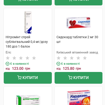
Нітромінт спрей
Сидокард таблетки 2 мг 30
сублінгвальний 0,4 мг/дозу
шт
180 доз 1 балон
Егіс
Київський вітамінний завод
Є в наявності
Є в наявності
123.00
грн
125.80
грн
від
від
КУПИТИ
КУПИТИ