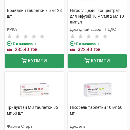
Бравадин таблетки 7,5 мг 28
Нітрогліцерин концентрат
шт
для інфузій 10 мг/мл 2 мл 10
ампул
КРКА
Дослідний завод ГНЦЛС
Є в наявності
Є в наявності
235.40
грн
322.40
грн
від
від
КУПИТИ
КУПИТИ
Тридуктан МВ таблетки 35
Нікорель таблетки 10 мг 60
мг 60 шт
мг
Фарма Старт
Дексель