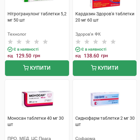
Нітрогранулонг таблетки 5,2
Кардазин Здоров'я таблетки
мг 50 шт
20 мг 60 шт
Технолог
Здоров'я ФК
Є в наявності
Є в наявності
129.50
грн
138.60
грн
від
від
КУПИТИ
КУПИТИ
Моносан таблетки 40 мг 30
Сиднофарм таблетки 2 мг 30
шт
шт
ПРО. МЕД. ЦС Прага
Софарма