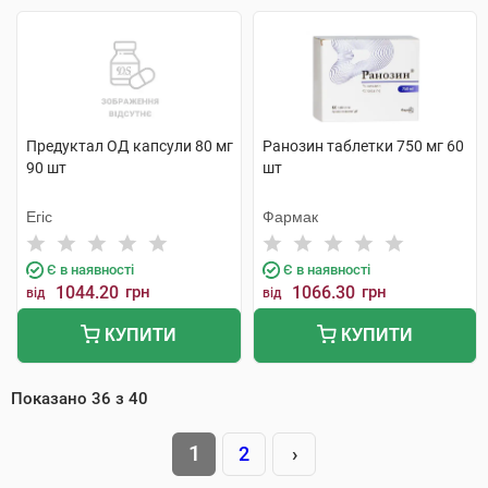
Предуктал ОД капсули 80 мг
Ранозин таблетки 750 мг 60
90 шт
шт
Егіс
Фармак
Є в наявності
Є в наявності
1044.20
грн
1066.30
грн
від
від
КУПИТИ
КУПИТИ
Показано
36
з
40
1
2
›