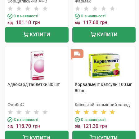
Борщагівський ХФЗ
Фармак
Є в наявності
Є в наявності
101.10
грн
117.60
грн
від
від
КУПИТИ
КУПИТИ
Адвокард таблетки 30 шт
Корвалмент капсули 100 мг
80 шт
ФарКоС
Київський вітамінний завод
Є в наявності
Є в наявності
118.70
грн
121.30
грн
від
від
КУПИТИ
КУПИТИ