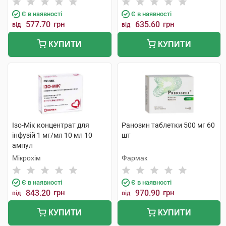
Є в наявності
Є в наявності
577.70
грн
635.60
грн
від
від
КУПИТИ
КУПИТИ
Ізо-Мік концентрат для
Ранозин таблетки 500 мг 60
інфузій 1 мг/мл 10 мл 10
шт
ампул
Мікрохім
Фармак
Є в наявності
Є в наявності
843.20
грн
970.90
грн
від
від
КУПИТИ
КУПИТИ