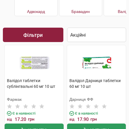
Адвокард
Бравадин
Валід
Фільтри
Валідол таблетки
Валідол Дарниця таблетки
сублінгвальні 60 мг 10 шт
60 мг 10 шт
Фармак
Дарниця ФФ
Є в наявності
Є в наявності
17.20
грн
17.90
грн
від
від