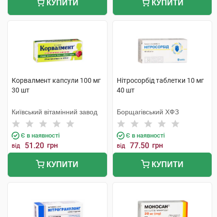
КУПИТИ
КУПИТИ
Корвалмент капсули 100 мг
Нітросорбід таблетки 10 мг
30 шт
40 шт
Київський вітамінний завод
Борщагівський ХФЗ
Є в наявності
Є в наявності
51.20
грн
77.50
грн
від
від
КУПИТИ
КУПИТИ