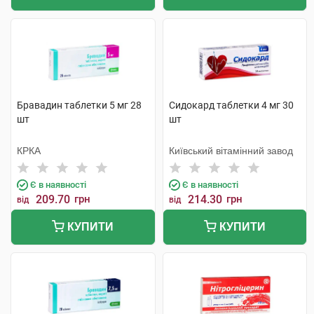
Бравадин таблетки 5 мг 28
Сидокард таблетки 4 мг 30
шт
шт
КРКА
Київський вітамінний завод
Є в наявності
Є в наявності
209.70
грн
214.30
грн
від
від
КУПИТИ
КУПИТИ