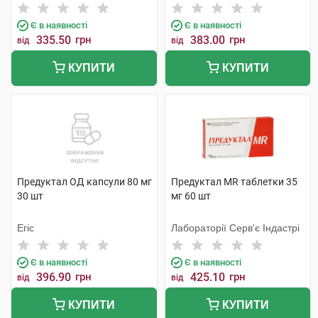
Є в наявності
Є в наявності
335.50
грн
383.00
грн
від
від
КУПИТИ
КУПИТИ
Предуктал ОД капсули 80 мг
Предуктал MR таблетки 35
30 шт
мг 60 шт
Егіс
Лабораторії Серв'є Індастрі
Є в наявності
Є в наявності
396.90
грн
425.10
грн
від
від
КУПИТИ
КУПИТИ