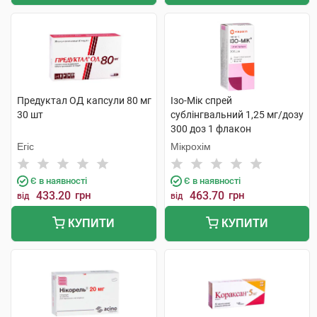
Предуктал ОД капсули 80 мг
Ізо-Мік спрей
30 шт
сублінгвальний 1,25 мг/дозу
300 доз 1 флакон
Егіс
Мікрохім
Є в наявності
Є в наявності
433.20
грн
463.70
грн
від
від
КУПИТИ
КУПИТИ