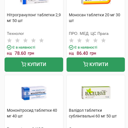
Нітрогранулонг таблетки 2,9
Моносан таблетки 20 мг 30
мг 50 шт
шт
Технолог
ПРО. МЕД. ЦС Прага
Є в наявності
Є в наявності
78.60
грн
86.40
грн
від
від
КУПИТИ
КУПИТИ
Мононітросид таблетки 40
Валідол таблетки
мг 40 шт
сублінгвальні 60 мг 50 шт