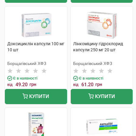
Доксициклін капсули 100 мг
Лінкоміцину гідрохлорид
10 шт
капсули 250 мг 20 шт
Борщагівський ХФЗ
Борщагівський ХФЗ
Є в наявності
Є в наявності
49.20
грн
61.20
грн
від
від
КУПИТИ
КУПИТИ