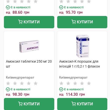
Є в наявності
Є в наявності
88.60
грн
95.70
грн
від
від
КУПИТИ
КУПИТИ
Амоксил таблетки 250 мг 20
Амоксил-К порошок для
шт
ін'єкцій 1 г/0,2 г 1 флакон
Київмедпрепарат
Київмедпрепарат
Є в наявності
Є в наявності
98.30
грн
114.30
грн
від
від
КУПИТИ
КУПИТИ