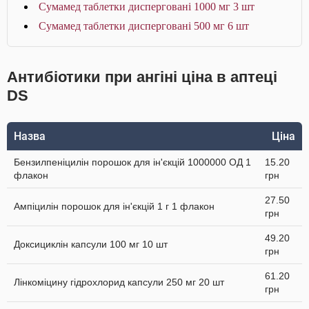
Сумамед таблетки дисперговані 1000 мг 3 шт
Сумамед таблетки дисперговані 500 мг 6 шт
Антибіотики при ангіні ціна в аптеці
DS
Назва
Ціна
Бензилпеніцилін порошок для ін'єкцій 1000000 ОД 1
15.20
флакон
грн
27.50
Ампіцилін порошок для ін'єкцій 1 г 1 флакон
грн
49.20
Доксициклін капсули 100 мг 10 шт
грн
61.20
Лінкоміцину гідрохлорид капсули 250 мг 20 шт
грн