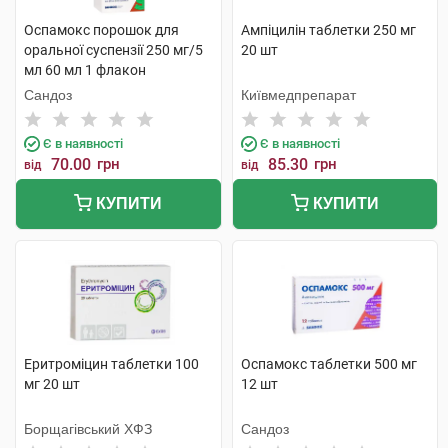
Оспамокс порошок для
Ампіцилін таблетки 250 мг
оральної суспензії 250 мг/5
20 шт
мл 60 мл 1 флакон
Сандоз
Київмедпрепарат
Є в наявності
Є в наявності
70.00
грн
85.30
грн
від
від
КУПИТИ
КУПИТИ
Еритроміцин таблетки 100
Оспамокс таблетки 500 мг
мг 20 шт
12 шт
Борщагівський ХФЗ
Сандоз