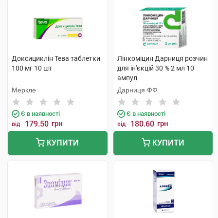
Доксициклін Тева таблетки
Лінкоміцин Дарниця розчин
100 мг 10 шт
для ін'єкцій 30 % 2 мл 10
ампул
Меркле
Дарниця ФФ
Є в наявності
Є в наявності
179.50
грн
180.60
грн
від
від
КУПИТИ
КУПИТИ