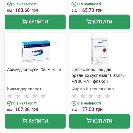
Є в наявності
Є в наявності
163.60
грн
165.70
грн
від
від
КУПИТИ
КУПИТИ
Азимед капсули 250 мг 6 шт
Цефікс порошок для
оральної суспензії 100 мг/5
мл 30 мл 1 флакон
Київмедпрепарат
Фарма Інтернешенал
Є в наявності
Є в наявності
167.80
грн
177.50
грн
від
від
КУПИТИ
КУПИТИ