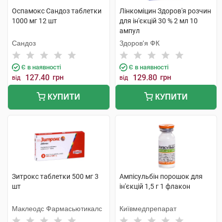
Оспамокс Сандоз таблетки
Лінкоміцин Здоров'я розчин
1000 мг 12 шт
для ін'єкцій 30 % 2 мл 10
ампул
Сандоз
Здоров'я ФК
Є в наявності
Є в наявності
127.40
грн
129.80
грн
від
від
КУПИТИ
КУПИТИ
Зитрокс таблетки 500 мг 3
Ампісульбін порошок для
шт
ін'єкцій 1,5 г 1 флакон
Маклеодс Фармасьютикалс
Київмедпрепарат