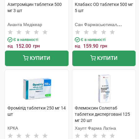
Азитроміцин таблетки 500
Клабакс OD таблетки 500 мг
мг 3 шт
5 шт
Ананта Медікеар
Сан Фармасьютикал
Індастріз
Є в наявності
Є в наявності
152.00
грн
159.90
грн
від
від
КУПИТИ
КУПИТИ
Фромілід таблетки 250 мг 14
Флемоксин Солютаб
шт
таблетки дисперговані 125
мг 20 шт
КРКА
Хаупт Фарма Латіна