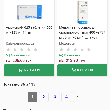
Амоксил-К 625 таблетки 500
Медоклав порошок для
мг/125 мг 14 шт
оральної суспензії 400 мг/57
мг/5 мл 70 мл 1 флакон
Київмедпрепарат
Медокемі
Є в наявності
Є в наявності
206.60
грн
213.90
грн
від
від
КУПИТИ
КУПИТИ
Показано
36
з
119
1
2
3
4
›