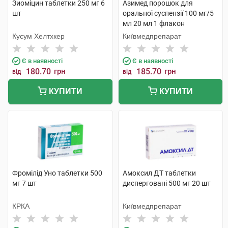
Зиоміцин таблетки 250 мг 6
Азимед порошок для
шт
оральної суспензії 100 мг/5
мл 20 мл 1 флакон
Кусум Хелтхкер
Київмедпрепарат
Є в наявності
Є в наявності
180.70
грн
185.70
грн
від
від
КУПИТИ
КУПИТИ
Фромілід Уно таблетки 500
Амоксил ДТ таблетки
мг 7 шт
дисперговані 500 мг 20 шт
КРКА
Київмедпрепарат