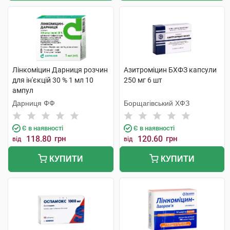
Лінкоміцин Дарниця розчин
Азитроміцин БХФЗ капсули
для ін'єкцій 30 % 1 мл 10
250 мг 6 шт
ампул
Дарниця ФФ
Борщагівський ХФЗ
Є в наявності
Є в наявності
118.80
грн
120.60
грн
від
від
КУПИТИ
КУПИТИ