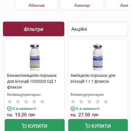
Абиклав
Азиклар
Азим
Фільтри
Бензилпеніцилін порошок
Ампіцилін порошок для
для ін'єкцій 1000000 ОД 1
ін'єкцій 1 г 1 флакон
флакон
Київмедпрепарат
Київмедпрепарат
Є в наявності
Є в наявності
15.20
грн
27.50
грн
від
від
КУПИТИ
КУПИТИ