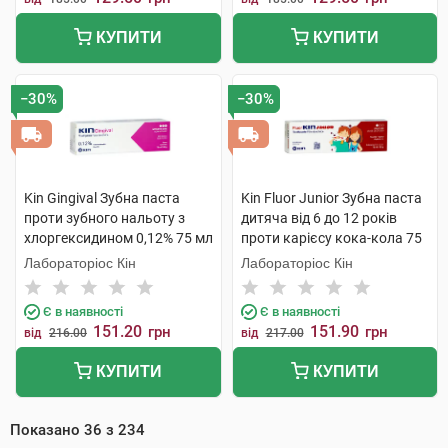
КУПИТИ
КУПИТИ
−30%
−30%
Kin Gingival Зубна паста
Kin Fluor Junior Зубна паста
проти зубного нальоту з
дитяча від 6 до 12 років
хлоргексидином 0,12% 75 мл
проти карієсу кока-кола 75
1 туба
мл 1 туба
Лабораторіос Кін
Лабораторіос Кін
Є в наявності
Є в наявності
151.20
151.90
грн
грн
від
216.00
від
217.00
КУПИТИ
КУПИТИ
Показано
36
з
234