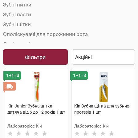
Зубні нитки
Зубні пасти
Зубні щітки
Ополіскувачі для порожнини рота
Освіжувачі подиху
Фільтри
1+1=3
1+1=3
Kin Junior Зубна щітка
Kin Зубна щітка для зубних
дитяча від 6 до 12 років 1 шт
протезів 1 шт
Лабораторіос Кін
Лабораторіос Кін