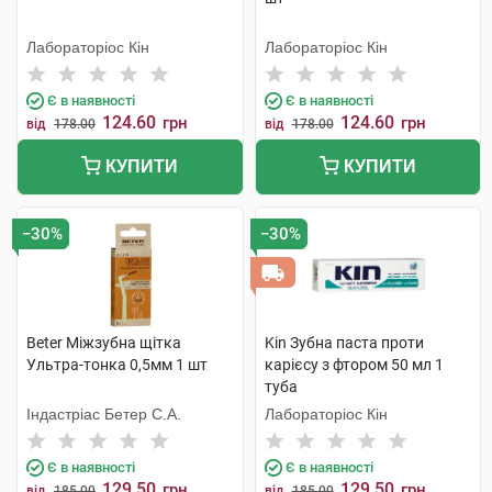
Лабораторіос Кін
Лабораторіос Кін
Є в наявності
Є в наявності
124.60
124.60
грн
грн
від
178.00
від
178.00
КУПИТИ
КУПИТИ
−30%
−30%
Beter Міжзубна щітка
Kin Зубна паста проти
Ультра-тонка 0,5мм 1 шт
карієсу з фтором 50 мл 1
туба
Індастріас Бетер С.А.
Лабораторіос Кін
Є в наявності
Є в наявності
129.50
129.50
грн
грн
від
185.00
від
185.00