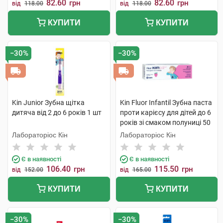
82.60
82.60
грн
грн
від
118.00
від
118.00
КУПИТИ
КУПИТИ
−30%
−30%
Kin Junior Зубна щітка
Kin Fluor Infantil Зубна паста
дитяча від 2 до 6 років 1 шт
проти карієсу для дітей до 6
років зі смаком полуниці 50
мл 1 туба
Лабораторіос Кін
Лабораторіос Кін
Є в наявності
Є в наявності
106.40
115.50
грн
грн
від
152.00
від
165.00
КУПИТИ
КУПИТИ
−30%
−30%