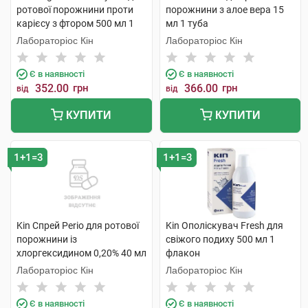
ротової порожнини проти
порожнини з алое вера 15
карієсу з фтором 500 мл 1
мл 1 туба
флакон
Лабораторіос Кін
Лабораторіос Кін
Є в наявності
Є в наявності
352.00
грн
366.00
грн
від
від
КУПИТИ
КУПИТИ
1+1=3
1+1=3
Kin Спрей Perio для ротової
Kin Ополіскувач Fresh для
порожнини із
свіжого подиху 500 мл 1
хлоргексидином 0,20% 40 мл
флакон
1 флакон
Лабораторіос Кін
Лабораторіос Кін
Є в наявності
Є в наявності