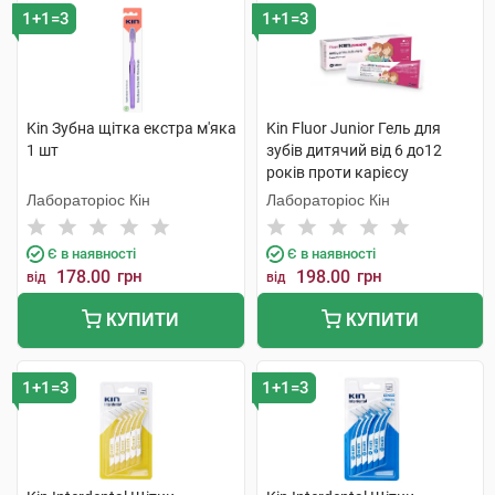
1+1=3
1+1=3
Kin Зубна щітка екстра м'яка
Kin Fluor Junior Гель для
1 шт
зубів дитячий від 6 до12
років проти карієсу
полуниця 75 мл 1 туба
Лабораторіос Кін
Лабораторіос Кін
Є в наявності
Є в наявності
178.00
грн
198.00
грн
від
від
КУПИТИ
КУПИТИ
1+1=3
1+1=3