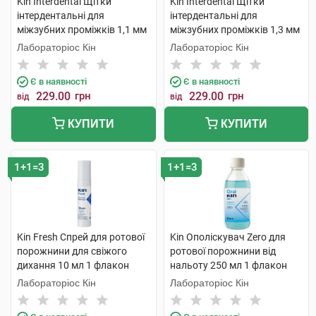
Kin Interdental Щітки
Kin Interdental Щітки
інтердентальні для
інтердентальні для
міжзубних проміжків 1,1 мм
міжзубних проміжків 1,3 мм
6 шт
6 шт
Лабораторіос Кін
Лабораторіос Кін
Є в наявності
Є в наявності
229.00
грн
229.00
грн
від
від
КУПИТИ
КУПИТИ
1+1=3
1+1=3
Kin Fresh Спрей для ротової
Kin Ополіскувач Zero для
порожнини для свіжого
ротової порожнини від
дихання 10 мл 1 флакон
нальоту 250 мл 1 флакон
Лабораторіос Кін
Лабораторіос Кін