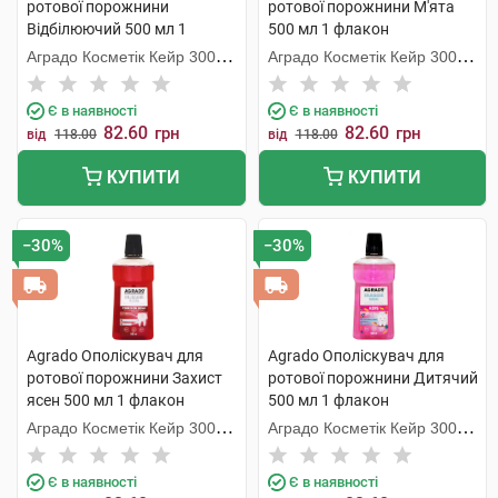
ротової порожнини
ротової порожнини М'ята
Відбілюючий 500 мл 1
500 мл 1 флакон
флакон
Аградо Косметік Кейр 3000
Аградо Косметік Кейр 3000
С.Л.У.
С.Л.У.
Є в наявності
Є в наявності
82.60
82.60
грн
грн
від
118.00
від
118.00
КУПИТИ
КУПИТИ
−30%
−30%
Agrado Ополіскувач для
Agrado Ополіскувач для
ротової порожнини Захист
ротової порожнини Дитячий
ясен 500 мл 1 флакон
500 мл 1 флакон
Аградо Косметік Кейр 3000
Аградо Косметік Кейр 3000
С.Л.У.
С.Л.У.
Є в наявності
Є в наявності