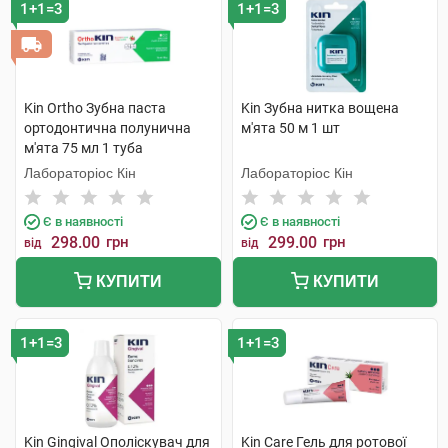
1+1=3
1+1=3
Kin Ortho Зубна паста
Kin Зубна нитка вощена
ортодонтична полунична
м'ята 50 м 1 шт
м'ята 75 мл 1 туба
Лабораторіос Кін
Лабораторіос Кін
Є в наявності
Є в наявності
298.00
грн
299.00
грн
від
від
КУПИТИ
КУПИТИ
1+1=3
1+1=3
Kin Gingival Ополіскувач для
Kin Care Гель для ротової