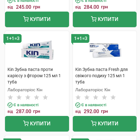
Є в наявності
Є в наявності
245.00
грн
284.00
грн
від
від
КУПИТИ
КУПИТИ
1+1=3
1+1=3
Kin Зубна паста проти
Kin Зубна паста Fresh для
карієсу з фтором 125 мл 1
свіжого подиху 125 мл 1
туба
туба
Лабораторіос Кін
Лабораторіос Кін
Є в наявності
Є в наявності
287.00
грн
292.00
грн
від
від
КУПИТИ
КУПИТИ