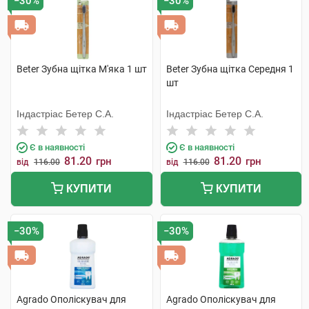
−30%
−30%
Beter Зубна щітка М'яка 1 шт
Beter Зубна щітка Середня 1
шт
Індастріас Бетер С.А.
Індастріас Бетер С.А.
Є в наявності
Є в наявності
81.20
81.20
грн
грн
від
116.00
від
116.00
КУПИТИ
КУПИТИ
−30%
−30%
Agrado Ополіскувач для
Agrado Ополіскувач для