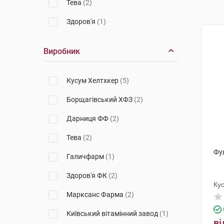
Тева
(2)
Здоров'я
(1)
Виробник
Кусум Хелтхкер
(5)
Борщагівський ХФЗ
(2)
Дарниця ФФ
(2)
Тева
(2)
Фу
Галичфарм
(1)
Здоров'я ФК
(2)
Ку
Марксанс Фарма
(2)
Київський вітамінний завод
(1)
ві