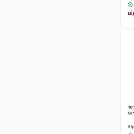
ві
Фл
мг
Юр