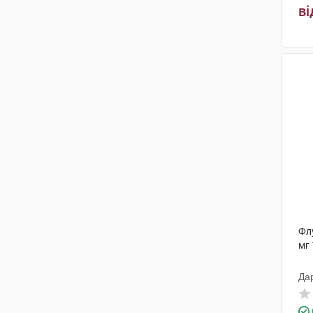
ві
Фл
мг 
Да