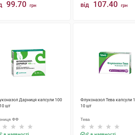
99.70
107.40
д
від
грн
грн
КУПИТИ
КУПИТИ
уконазол Дарниця капсули 100
Флуконазол Тева капсули 1
10 шт
10 шт
рниця ФФ
Тева
Є в наявності
Є в наявності