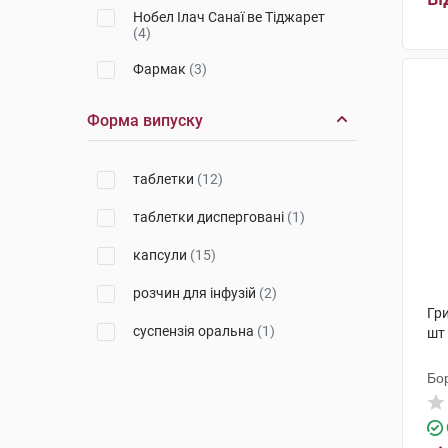
Нобел Ілач Санаї ве Тіджарет
(4)
Фармак
(3)
Юрія-Фарм
(1)
Форма випуску
К.О. Славія Фарм
(1)
таблетки
(12)
Лабораторіос Ліконса
(2)
таблетки дисперговані
(1)
Фарева Амбуаз
(1)
капсули
(15)
Новартіс Фарма
(1)
розчин для інфузій
(2)
Янссен-Сілаг
(1)
Гр
суспензія оральна
(1)
шт
Бо