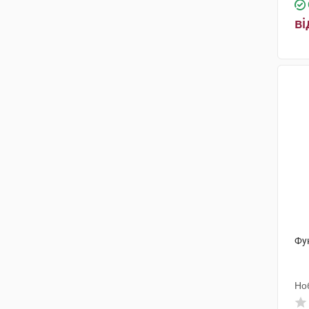
ві
Фун
Но