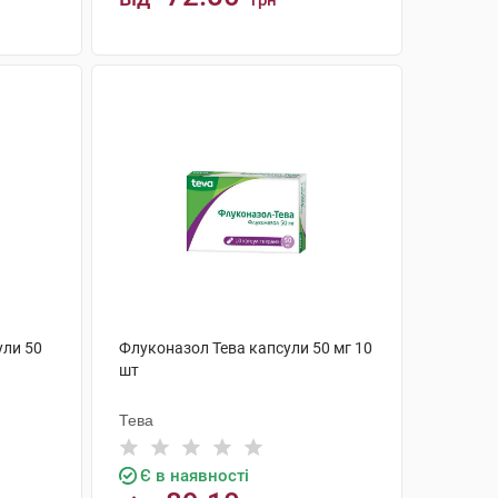
грн
КУПИТИ
ули 50
Флуконазол Тева капсули 50 мг 10
шт
Тева
Є в наявності