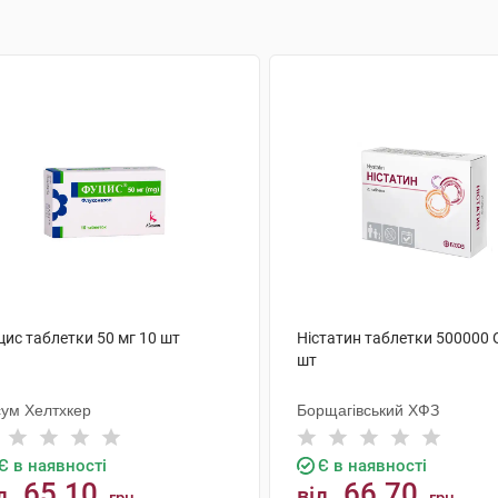
цис таблетки 50 мг 10 шт
Ністатин таблетки 500000 
шт
сум Хелтхкер
Борщагівський ХФЗ
Є в наявності
Є в наявності
65.10
66.70
д
від