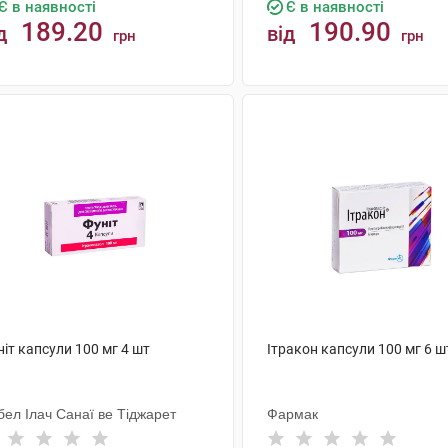
Є в наявності
Є в наявності
189.20
190.90
д
від
грн
грн
КУПИТИ
КУПИТИ
іт капсули 100 мг 4 шт
Ітракон капсули 100 мг 6 ш
бел Ілач Санаї ве Тіджарет
Фармак