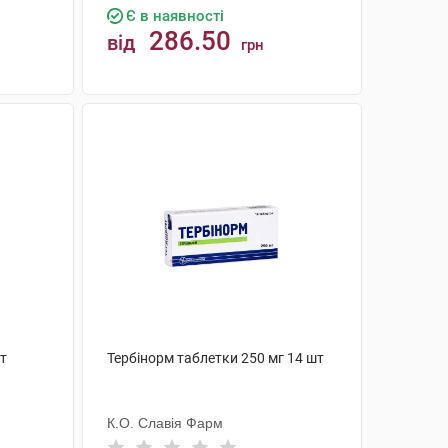
Є в наявності
286.50
від
грн
КУПИТИ
шт
Тербінорм таблетки 250 мг 14 шт
К.О. Славія Фарм