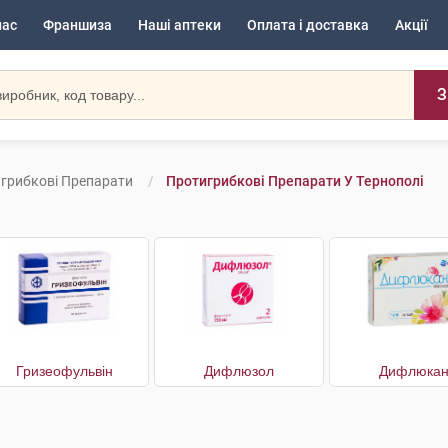
нас
Франшиза
Наші аптеки
Оплата і доставка
Акції
З
грибкові Препарати
Протигрибкові Препарати У Тернополі
Гризеофульвін
Дифлюзол
Дифлюка