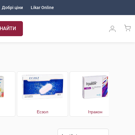
Добрі ціни
Likar Online
НАЙТИ
н
Есзол
Ітракон