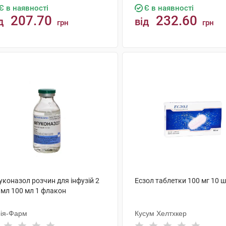
Є в наявності
Є в наявності
207.70
232.60
д
від
грн
грн
КУПИТИ
КУПИТИ
уконазол розчин для інфузій 2
Есзол таблетки 100 мг 10 
/мл 100 мл 1 флакон
ія-Фарм
Кусум Хелтхкер