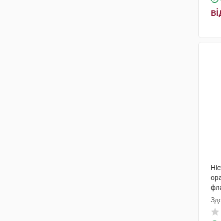
ві
Ніс
ор
фл
Зд