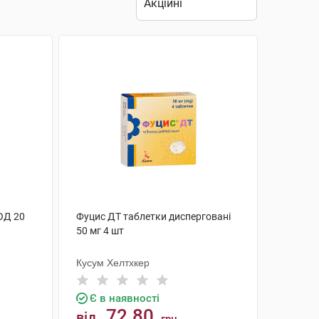
ОД 20
Фуцис ДТ таблетки дисперговані
50 мг 4 шт
Кусум Хелтхкер
Є в наявності
72.80
від