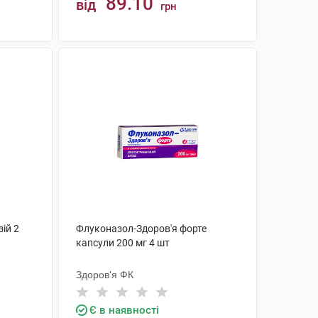
89.10
від
грн
КУПИТИ
ій 2
Флуконазол-Здоров'я форте
капсули 200 мг 4 шт
Здоров'я ФК
Є в наявності