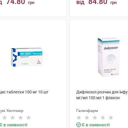
74.80
84.80
д
від
грн
грн
КУПИТИ
КУПИТИ
цис таблетки 100 мг 10 шт
Дифлюзол розчин для інфуз
мг/мл 100 мл 1 флакон
сум Хелтхкер
Галичфарм
Є в наявності
Є в наявності