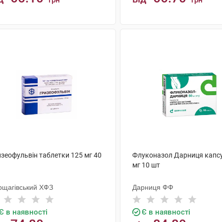
грн
грн
КУПИТИ
КУПИТИ
изеофульвін таблетки 125 мг 40
Флуконазол Дарниця капс
мг 10 шт
рщагівський ХФЗ
Дарниця ФФ
Є в наявності
Є в наявності