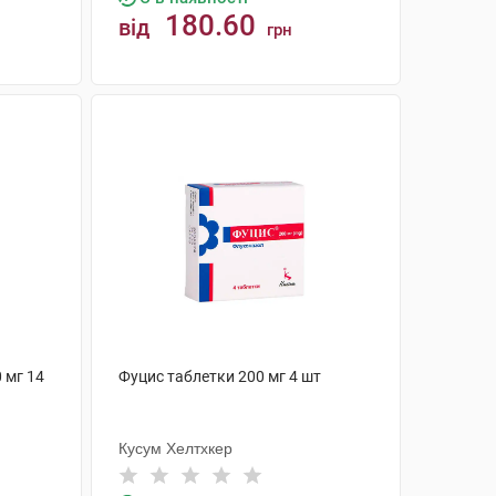
180.60
від
грн
КУПИТИ
 мг 14
Фуцис таблетки 200 мг 4 шт
Кусум Хелтхкер