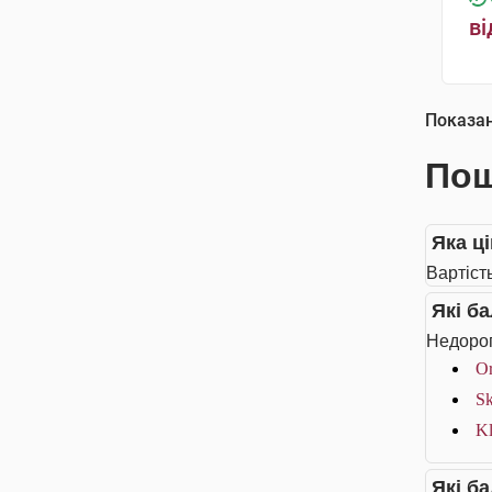
ві
Показа
Пош
Яка ц
Вартіст
Які б
Недорог
Or
Sk
Kl
Які б