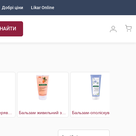
Добрі ціни
Likar Online
НАЙТИ
Бальзам для кучерявого волосся жіночий
Бальзам живильний з Манго для сухого волосся
Бальзам-ополіскувач Біо з волокнами Льону для об'єму