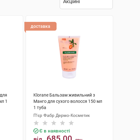
доставка
 для
Klorane Бальзам живильний з
мл 1
Манго для сухого волосся 150 мл
1 туба
П'єр Фабр Дермо-Косметик
Є в наявності
685.00
від