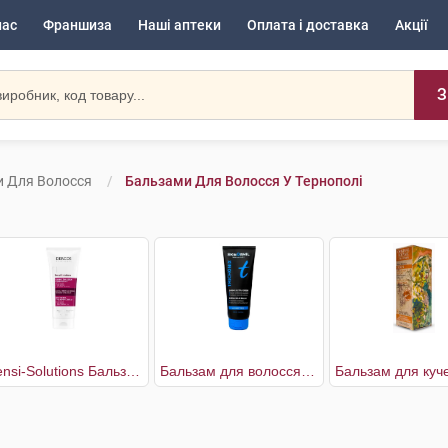
нас
Франшиза
Наші аптеки
Оплата і доставка
Акції
З
 Для Волосся
Бальзами Для Волосся У Тернополі
Densi-Solutions Бальзам-кондиціонер для відновлення густоти та об'єму тонкого ослабленого волосся
Бальзам для волосся екстрам'який