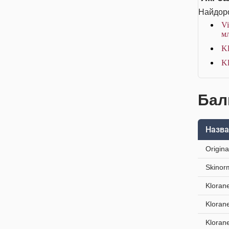
Найдоро
Vi
м
Kl
Kl
Бал
Назва
Origin
Skinor
Kloran
Kloran
Kloran