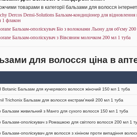
жчими товарами в категорії бальзами для волосся інтернет
chy Dercos Densi-Solutions Бальзам-кондиціонер для відновлення 
л 1 флакон
orane Бальзам-ополіскувач Біо з волокнами Льону для об'єму 200
orane Бальзам-ополіскувач з Вівсяним молочком 200 мл 1 туба
ьзами для волосся ціна в апт
al Botanic Бальзам для кучерявого волосся жіночий 150 мл 1 туба
mil Trichonix Бальзам для волосся екстрам'який 200 мл 1 туба
e Бальзам живильний з Манго для сухого волосся 150 мл 1 туба
e Бальзам-ополіскувач з Ромашкою для світлого волосся 200 мл 1 т
e Бальзам-ополіскувач для волосся з хініном проти випадіння волос