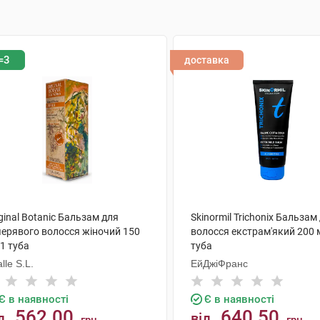
=3
доставка
ginal Botanic Бальзам для
Skinormil Trichonix Бальзам
черявого волосся жіночий 150
волосся екстрам'який 200 
1 туба
туба
lle S.L.
ЕйДжіФранс
Є в наявності
Є в наявності
562.00
640.50
д
від