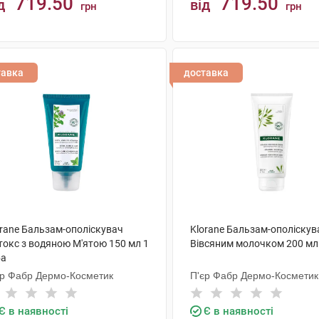
719.50
719.50
д
від
грн
грн
КУПИТИ
КУПИТИ
тавка
доставка
orane Бальзам-ополіскувач
Klorane Бальзам-ополіскув
токс з водяною М'ятою 150 мл 1
Вівсяним молочком 200 мл 
ба
єр Фабр Дермо-Косметик
П'єр Фабр Дермо-Косметик
Є в наявності
Є в наявності