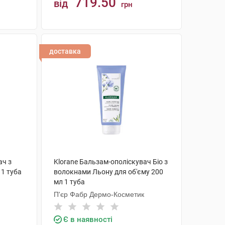
719.50
від
грн
КУПИТИ
доставка
ач з
Klorane Бальзам-ополіскувач Біо з
1 туба
волокнами Льону для об'єму 200
мл 1 туба
П'єр Фабр Дермо-Косметик
Є в наявності