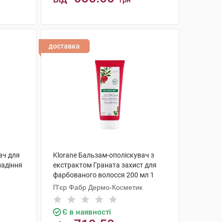
грн
КУПИТИ
доставка
ач для
Klorane Бальзам-ополіскувач з
падіння
екстрактом Граната захист для
фарбованого волосся 200 мл 1
туба
П'єр Фабр Дермо-Косметик
Є в наявності