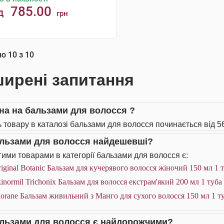
785.00
д
грн
КУПИТИ
но
10
з
10
ирені запитання
іна на бальзами для волосся ?
ь товару в каталозі бальзами для волосся починається від 56
альзами для волосся найдешевші?
ими товарами в категорії бальзами для волосся є:
iginal Botanic Бальзам для кучерявого волосся жіночий 150 мл 1 
inormil Trichonix Бальзам для волосся екстрам'який 200 мл 1 туба
orane Бальзам живильний з Манго для сухого волосся 150 мл 1 т
альзами для волосся є найдорожчими?