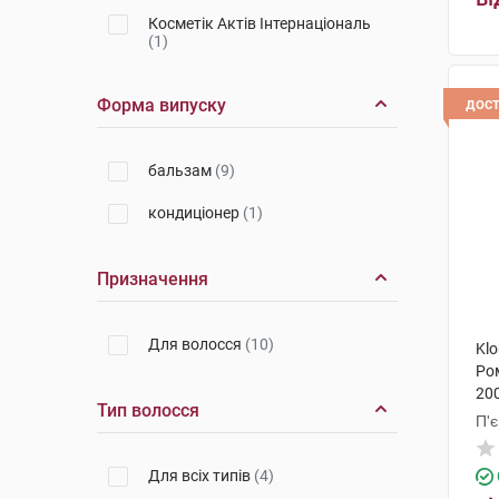
Косметік Актів Інтернаціональ
(1)
Форма випуску
дос
бальзам
(9)
кондиціонер
(1)
Призначення
Для волосся
(10)
Kl
Ро
200
Тип волосся
П'
Для всіх типів
(4)