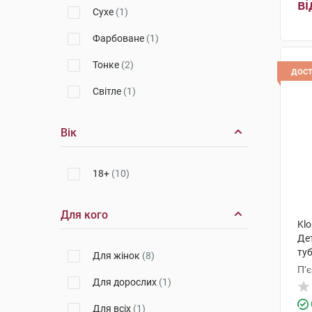
ві
Сухе
(1)
Фарбоване
(1)
Тонке
(2)
дос
Світле
(1)
Вік
18+
(10)
Для кого
Kl
Де
ту
Для жінок
(8)
П'
Для дорослих
(1)
Для всіх
(1)