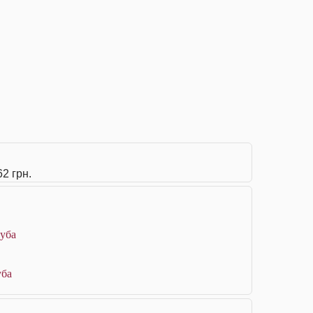
2 грн.
туба
уба