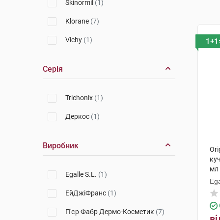
Skinormil
(1)
Klorane
(7)
Vichy
(1)
1+1
Серія
Trichonix
(1)
Деркос
(1)
Виробник
Ori
ку
мл 
Egalle S.L.
(1)
Ega
ЕйДжіФранс
(1)
П'єр Фабр Дермо-Косметик
(7)
ві