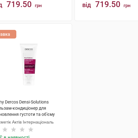
719.50
719.50
д
від
грн
грн
КУПИТИ
КУПИТИ
тавка
hy Dercos Densi-Solutions
льзам-кондиціонер для
новлення густоти та об'єму
нкого ослабленого волосся 200
метік Актів Інтернаціональ
 1 флакон
Є в наявності