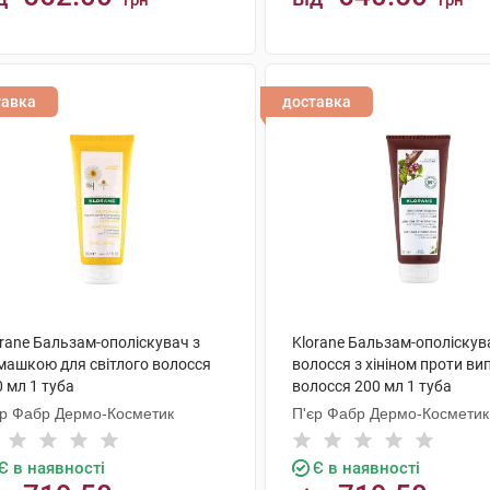
грн
грн
КУПИТИ
КУПИТИ
тавка
доставка
orane Бальзам-ополіскувач з
Klorane Бальзам-ополіскув
машкою для світлого волосся
волосся з хініном проти ви
 мл 1 туба
волосся 200 мл 1 туба
єр Фабр Дермо-Косметик
П'єр Фабр Дермо-Косметик
Є в наявності
Є в наявності