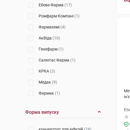
Ебеве Фарма
(17)
Ромфарм Компані
(1)
Фармахемі
(4)
АкВіда
(10)
Генефарм
(1)
Салютас Фарма
(1)
КРКА
(3)
Медак
(9)
Ме
Фармак
(1)
ін'
Здоров'я ФК
(1)
Еб
Форма випуску
Сіндан Фарма
(3)
Аккорд Хелскеа Лімітед
(2)
концентрат для інфузій
(24)