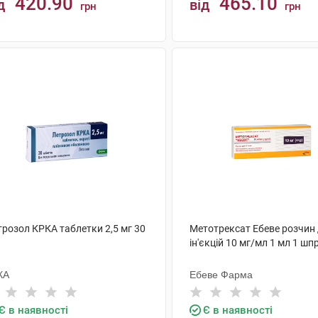
420.90
465.10
д
від
грн
грн
КУПИТИ
КУПИТИ
трозол КРКА таблетки 2,5 мг 30
Метотрексат Ебеве розчин
ін'єкцій 10 мг/мл 1 мл 1 шп
КА
Ебеве Фарма
Є в наявності
Є в наявності