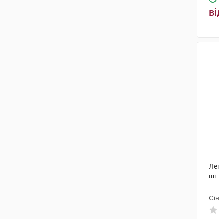
ві
Лет
шт
Сі