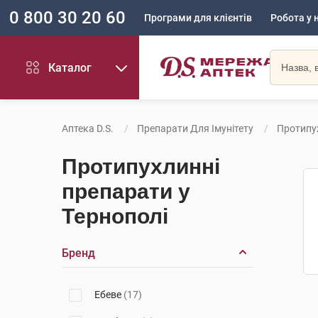
0 800 30 20 60
Програми для клієнтів
Робота у 
Каталог
Аптека D.S.
Препарати Для Імунітету
Протипу
Протипухлинні
препарати у
Тернополі
Бренд
Ебеве
(17)