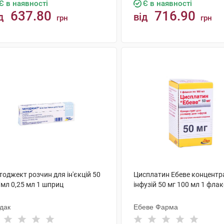
Є в наявності
Є в наявності
637.80
716.90
д
від
грн
грн
КУПИТИ
КУПИТИ
оджект розчин для ін'єкцій 50
Цисплатин Ебеве концентр
/мл 0,25 мл 1 шприц
інфузій 50 мг 100 мл 1 фла
дак
Ебеве Фарма