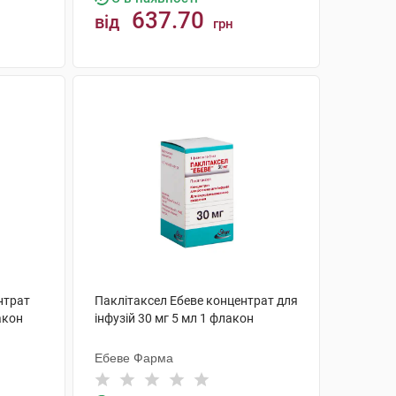
637.70
від
грн
КУПИТИ
нтрат
Паклітаксел Ебеве концентрат для
акон
інфузій 30 мг 5 мл 1 флакон
Ебеве Фарма