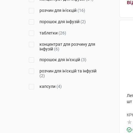
ві
Біофарма
(1)
розчин для ін'єкцій
(16)
Сінтон Хіспанія
(3)
порошок для інфузій
(2)
Бакстер Онколоджі
(2)
таблетки
(26)
Лабораторіос Нормон С.А.
(1)
концентрат для розчину для
інфузій
(6)
Пфайзер Італія
(1)
порошок для ін'єкцій
(3)
Ензим
(2)
розчин для ін'єкцій та інфузій
Сандоз
(2)
(2)
Хаупт Фарма Вольфратсхаузен
капсули
(4)
(1)
Ле
шт
Актавіс
(1)
Ремедіка
(2)
КР
Лек Фармацевтична компанія
(1)