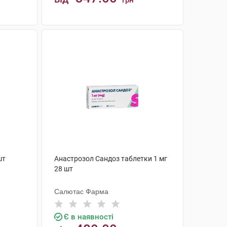
грн
КУПИТИ
шт
Анастрозол Сандоз таблетки 1 мг
28 шт
Салютас Фарма
Є в наявності