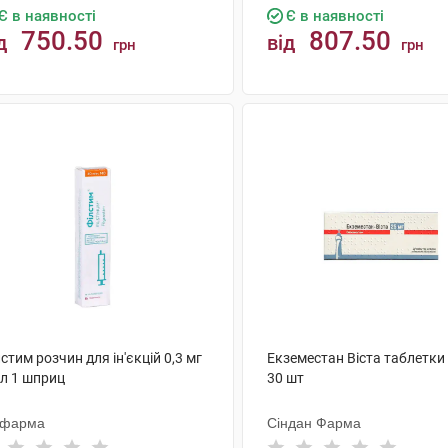
Є в наявності
Є в наявності
750.50
807.50
д
від
грн
грн
КУПИТИ
КУПИТИ
стим розчин для ін'єкцій 0,3 мг
Екземестан Віста таблетки
мл 1 шприц
30 шт
офарма
Сіндан Фарма