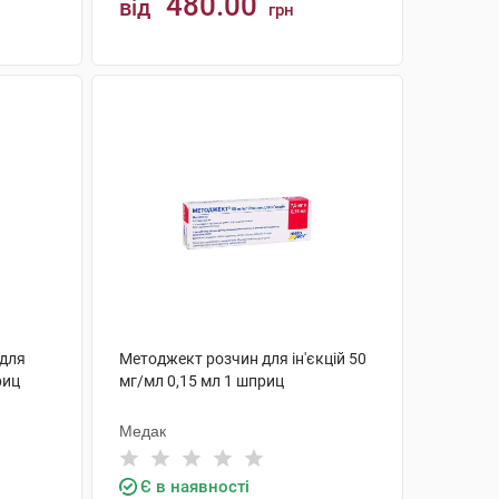
480.00
від
грн
КУПИТИ
 для
Методжект розчин для ін'єкцій 50
риц
мг/мл 0,15 мл 1 шприц
Медак
Є в наявності