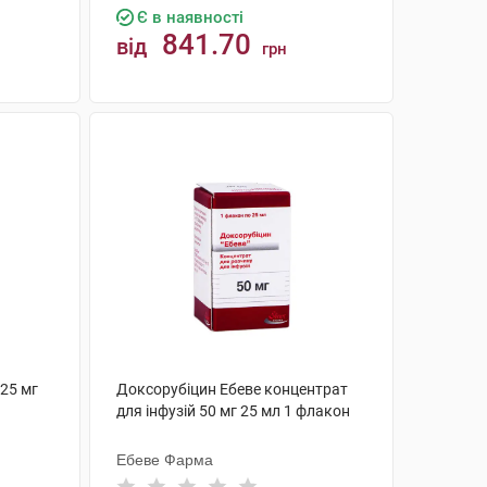
Є в наявності
841.70
від
грн
КУПИТИ
 25 мг
Доксорубіцин Ебеве концентрат
для інфузій 50 мг 25 мл 1 флакон
Ебеве Фарма