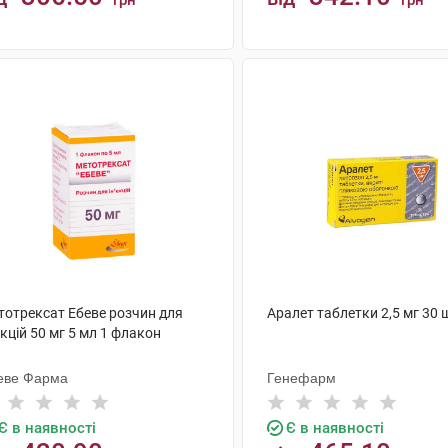
грн
грн
КУПИТИ
КУПИТИ
тотрексат Ебеве розчин для
Аралет таблетки 2,5 мг 30 
єкцій 50 мг 5 мл 1 флакон
еве Фарма
Генефарм
Є в наявності
Є в наявності