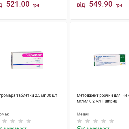
521.00
549.90
д
від
грн
грн
КУПИТИ
КУПИТИ
тромара таблетки 2,5 мг 30 шт
Методжект розчин для ін'єк
мг/мл 0,2 мл 1 шприц
рмак
Медак
Є в наявності
Є в наявності