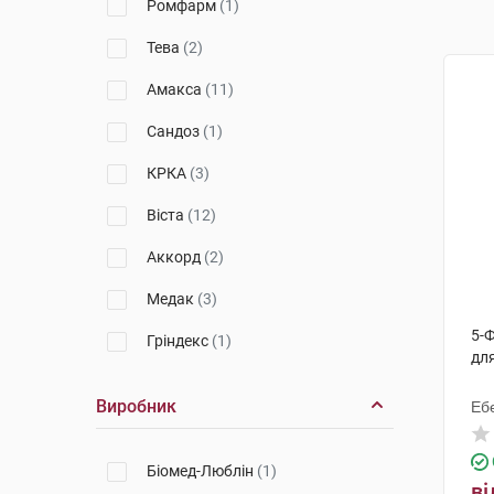
Ромфарм
(1)
Тева
(2)
Амакса
(11)
Сандоз
(1)
КРКА
(3)
Віста
(12)
Аккорд
(2)
Медак
(3)
5-
Гріндекс
(1)
для
Виробник
Еб
Біомед-Люблін
(1)
ві