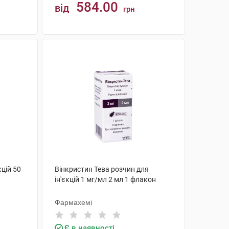
584.00
від
грн
КУПИТИ
цій 50
Вінкристин Тева розчин для
ін'єкцій 1 мг/мл 2 мл 1 флакон
Фармахемі
Є в наявності