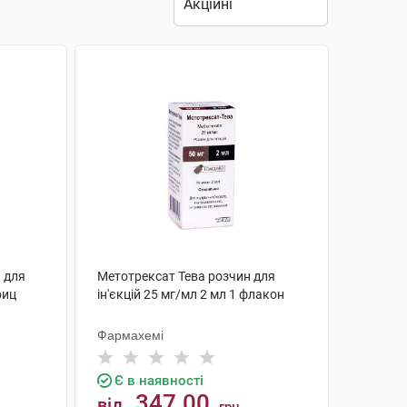
 для
Метотрексат Тева розчин для
риц
ін'єкцій 25 мг/мл 2 мл 1 флакон
Фармахемі
Є в наявності
347.00
від