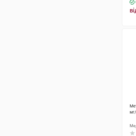
ві
Мет
мг
Ме