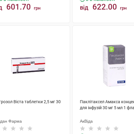
601.70
622.00
д
від
грн
грн
КУПИТИ
КУПИТИ
розол Віста таблетки 2,5 мг 30
Паклітаксел Амакса конце
для інфузій 30 мг 5 мл 1 фл
ндан Фарма
АкВіда