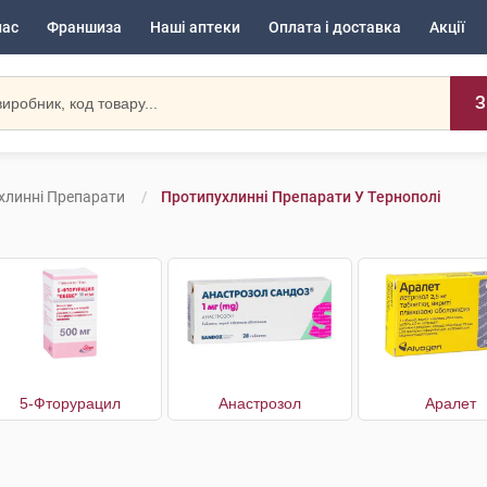
нас
Франшиза
Наші аптеки
Оплата і доставка
Акції
З
хлинні Препарати
Протипухлинні Препарати У Тернополі
5-Фторурацил
Анастрозол
Аралет