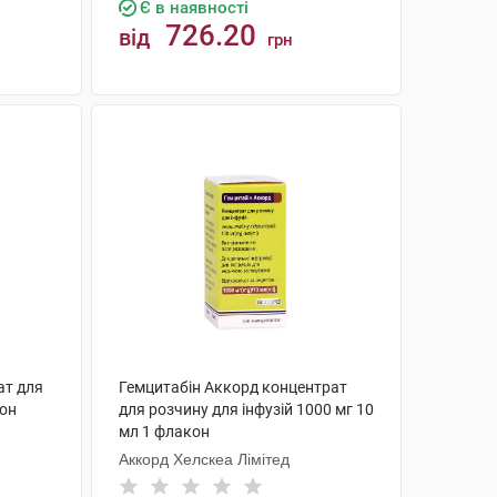
Є в наявності
726.20
від
грн
КУПИТИ
ат для
Гемцитабін Аккорд концентрат
кон
для розчину для інфузій 1000 мг 10
мл 1 флакон
Аккорд Хелскеа Лімітед