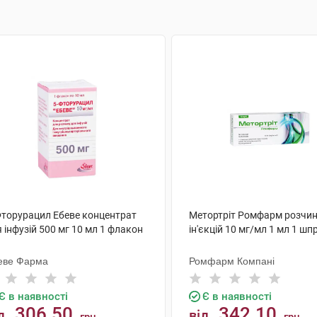
Фторурацил Ебеве концентрат
Метортріт Ромфарм розчин
 інфузій 500 мг 10 мл 1 флакон
ін'єкцій 10 мг/мл 1 мл 1 шп
еве Фарма
Ромфарм Компані
Є в наявності
Є в наявності
306.50
342.10
д
від