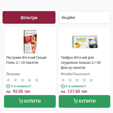
Фільтри
Ліктрави Фіточай Грація
Тайфун Фіточай для
Плюс 2 г 20 пакетів
схуднення Ананас 2 г 30
фільтр-пакетів
Ліктрави
ФітоБіоТехнології
Є в наявності
Є в наявності
92.00
грн
127.60
грн
від
від
КУПИТИ
КУПИТИ