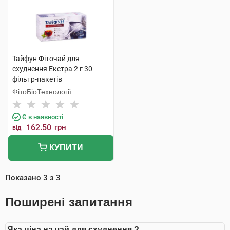
Тайфун Фіточай для
схуднення Екстра 2 г 30
фільтр-пакетів
ФітоБіоТехнології
Є в наявності
162.50
грн
від
КУПИТИ
Показано
3
з
3
Поширені запитання
Яка ціна на чай для схуднення ?