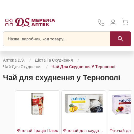
Аптека D.S.
Дієта Та Схуднення
Чай Для Схуднення
Чай Для Схуднення У Тернополі
Чай для схуднення у Тернополі
Фіточай Грація Плюс
Фіточай для схуднення Ананас