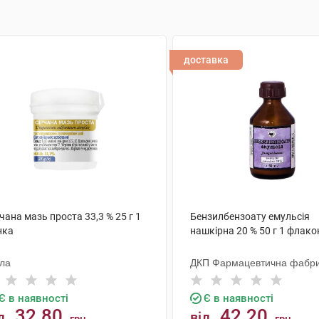
доставка
чана мазь проста 33,3 % 25 г 1
Бензилбензоату емульсія
нка
нашкірна 20 % 50 г 1 флако
ола
ДКП Фармацевтична фабр
Є в наявності
Є в наявності
32.80
42.20
д
від