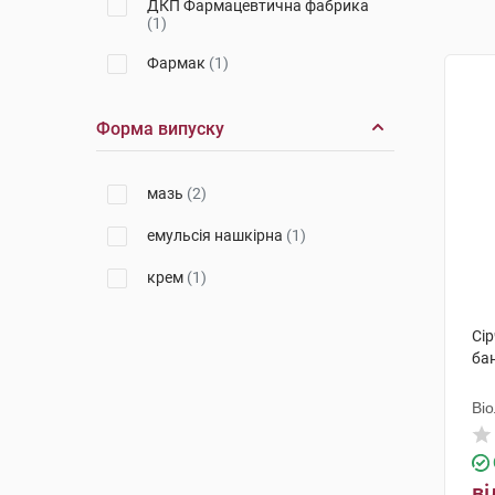
ДКП Фармацевтична фабрика
(1)
Фармак
(1)
Форма випуску
мазь
(2)
емульсія нашкірна
(1)
крем
(1)
Сір
ба
Ві
ві