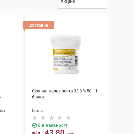
доставка
Сірчана мазь проста 33,3 % 50 г 1
н
банка
ика
Віола
Є в наявності
43.80
від