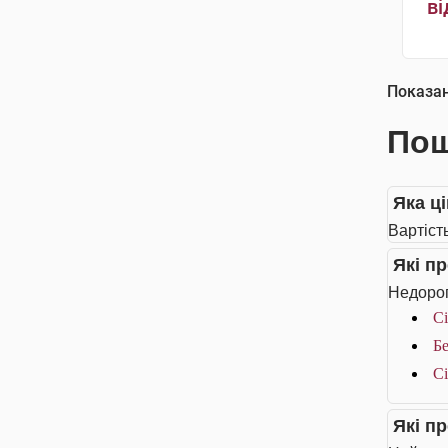
ві
Показа
Пош
Яка ц
Вартіст
Які п
Недорог
Сі
Бе
Сі
Які п