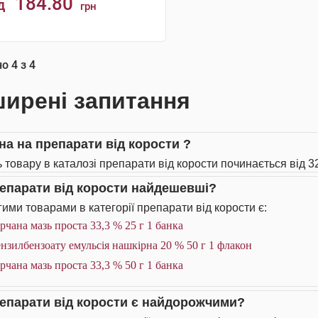
184.80
д
грн
КУПИТИ
но
4
з
4
ирені запитання
іна на препарати від корости ?
ь товару в каталозі препарати від корости починається від 32
репарати від корости найдешевші?
ими товарами в категорії препарати від корости є:
рчана мазь проста 33,3 % 25 г 1 банка
нзилбензоату емульсія нашкірна 20 % 50 г 1 флакон
рчана мазь проста 33,3 % 50 г 1 банка
репарати від корости є найдорожчими?