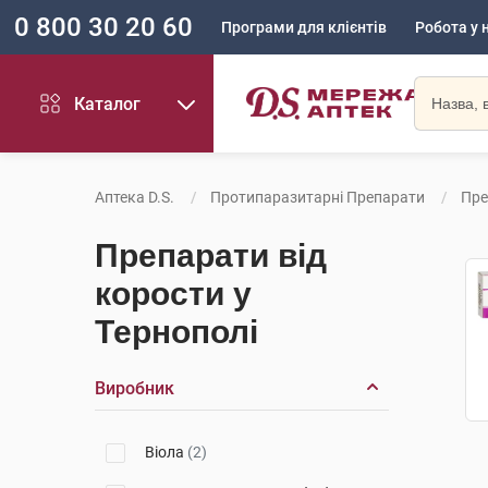
0 800 30 20 60
Програми для клієнтів
Робота у 
Каталог
Аптека D.S.
Протипаразитарні Препарати
Пре
Препарати від
корости у
Тернополі
Виробник
Віола
(2)