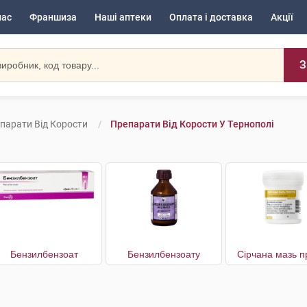
нас
Франшиза
Наші аптеки
Оплата і доставка
Акції
З
парати Від Корости
Препарати Від Корости У Тернополі
Бензилбензоат
Бензилбензоату
Сірчана мазь п