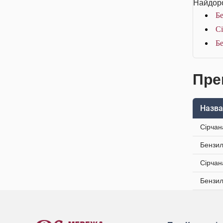
Найдоро
Бе
Сі
Бе
Пре
Назва
Сірчан
Бензил
Сірчан
Бензил