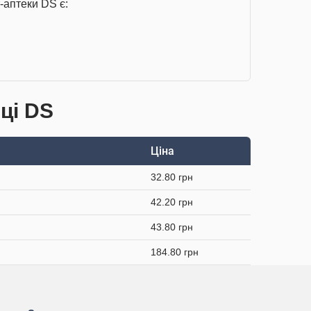
-аптеки DS є:
ці DS
Ціна
32.80 грн
42.20 грн
43.80 грн
184.80 грн