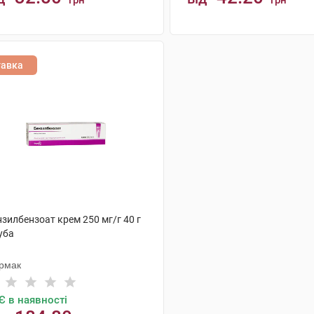
грн
грн
КУПИТИ
КУПИТИ
тавка
зилбензоат крем 250 мг/г 40 г
уба
рмак
Є в наявності