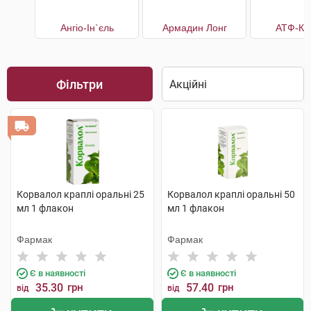
Ангіо-Ін`єль
Армадин Лонг
АТФ-Ка
Фільтри
Корвалол краплі оральні 25
Корвалол краплі оральні 50
мл 1 флакон
мл 1 флакон
Фармак
Фармак
Є в наявності
Є в наявності
35.30
грн
57.40
грн
від
від