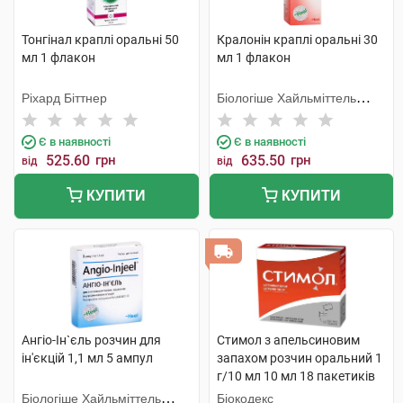
Тонгінал краплі оральні 50
Кралонін краплі оральні 30
мл 1 флакон
мл 1 флакон
Ріхард Біттнер
Біологіше Хайльміттель
Хеель
Є в наявності
Є в наявності
525.60
грн
635.50
грн
від
від
КУПИТИ
КУПИТИ
Ангіо-Ін`єль розчин для
Стимол з апельсиновим
ін'єкцій 1,1 мл 5 ампул
запахом розчин оральний 1
г/10 мл 10 мл 18 пакетиків
Біологіше Хайльміттель
Біокодекс