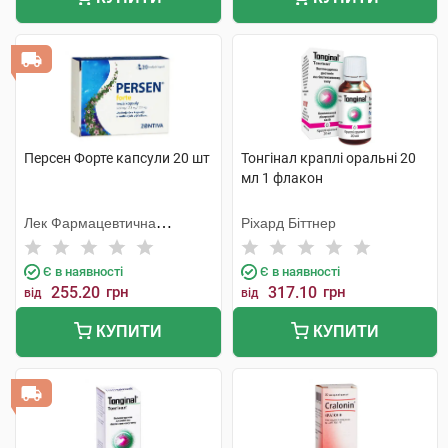
Персен Форте капсули 20 шт
Тонгінал краплі оральні 20
мл 1 флакон
Лек Фармацевтична
Ріхард Біттнер
компанія
Є в наявності
Є в наявності
255.20
грн
317.10
грн
від
від
КУПИТИ
КУПИТИ