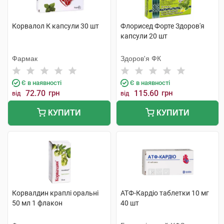
Корвалол К капсули 30 шт
Флорисед Форте Здоров'я
капсули 20 шт
Фармак
Здоров'я ФК
Є в наявності
Є в наявності
72.70
грн
115.60
грн
від
від
КУПИТИ
КУПИТИ
Корвалдин краплі оральні
АТФ-Кардіо таблетки 10 мг
50 мл 1 флакон
40 шт