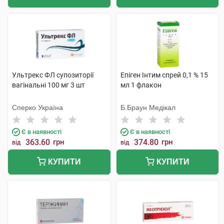
Ультрекс ФЛ супозиторії
Епіген Інтим спрей 0,1 % 15
вагінальні 100 мг 3 шт
мл 1 флакон
Сперко Україна
Б.Браун Медікал
Є в наявності
Є в наявності
363.60
грн
374.80
грн
від
від
КУПИТИ
КУПИТИ