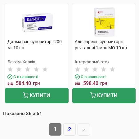
Далмаксін супозиторії 200
Альфарекін супозиторії
мг 10 шт
ректальні 1 млн МО 10 шт
Лекхім-Харків
Інтерфармбіотек
Є в наявності
Є в наявності
584.40
грн
598.40
грн
від
від
КУПИТИ
КУПИТИ
Показано
36
з
51
1
2
›