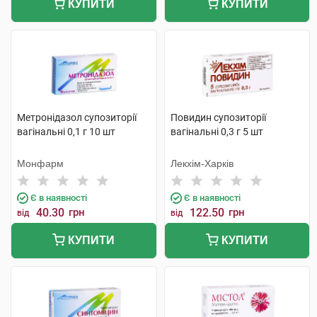
КУПИТИ
КУПИТИ
Метронідазол супозиторії
Повидин супозиторії
вагінальні 0,1 г 10 шт
вагінальні 0,3 г 5 шт
Монфарм
Лекхім-Харків
Є в наявності
Є в наявності
40.30
грн
122.50
грн
від
від
КУПИТИ
КУПИТИ