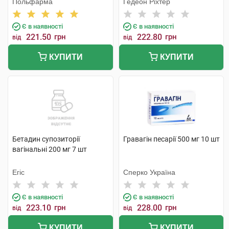
Польфарма
Гедеон Ріхтер
Є в наявності
Є в наявності
221.50
грн
222.80
грн
від
від
КУПИТИ
КУПИТИ
Бетадин супозиторії
Гравагін песарії 500 мг 10 шт
вагінальні 200 мг 7 шт
Егіс
Сперко Україна
Є в наявності
Є в наявності
223.10
грн
228.00
грн
від
від
КУПИТИ
КУПИТИ