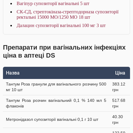
Вагіпур супозиторії вагінальні 5 шт
СК-СД, стрептокіназа-стрептодорназа супозиторії
ректальні 15000 МО/1250 МО 18 шт
Далацин супозиторії вагінальні 100 мг 3 шт
Препарати при вагінальних інфекціях
ціна в аптеці DS
Назва
Ціна
Тантум Роза гранули для вагінального розчину 500
383.12
мг 10 шт
грн
Тантум Роза розчин вагінальний 0,1 % 140 мл 5
517.68
флаконів
грн
40.30
Метронідазол супозиторії вагінальні 0,1 г 10 шт
грн