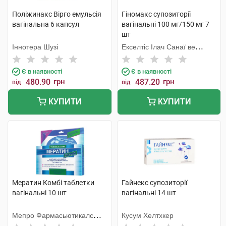
Поліжинакс Вірго емульсія
Гіномакс супозиторії
вагінальна 6 капсул
вагінальні 100 мг/150 мг 7
шт
Іннотера Шузі
Екселтіс Ілач Санаї ве
Тіджарет Анонім Шіркеті
Є в наявності
Є в наявності
480.90
грн
487.20
грн
від
від
КУПИТИ
КУПИТИ
Мератин Комбі таблетки
Гайнекс супозиторії
вагінальні 10 шт
вагінальні 14 шт
Мепро Фармасьютикалс
Кусум Хелтхкер
Пріват