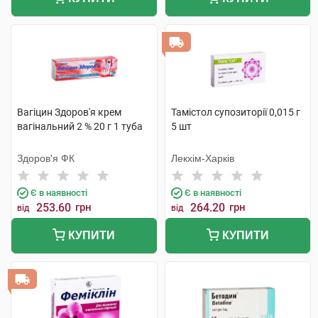
Вагіцин Здоров'я крем
Тамістол супозиторії 0,015 г
вагінальний 2 % 20 г 1 туба
5 шт
Здоров'я ФК
Лекхім-Харків
Є в наявності
Є в наявності
253.60
грн
264.20
грн
від
від
КУПИТИ
КУПИТИ