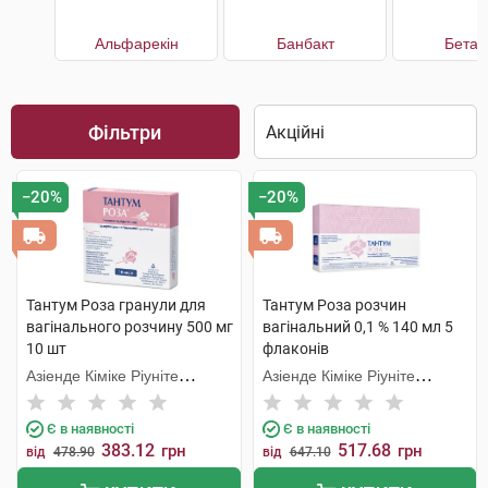
Альфарекін
Банбакт
Бетад
Фільтри
−20%
−20%
Тантум Роза гранули для
Тантум Роза розчин
вагінального розчину 500 мг
вагінальний 0,1 % 140 мл 5
10 шт
флаконів
Азіенде Кіміке Ріуніте
Азіенде Кіміке Ріуніте
Анжеліні Франческо
Анжеліні Франческо
Є в наявності
Є в наявності
383.12
517.68
грн
грн
від
478.90
від
647.10