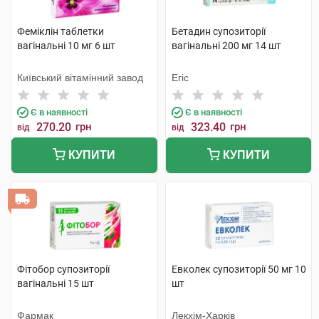
Феміклін таблетки
Бетадин супозиторії
вагінальні 10 мг 6 шт
вагінальні 200 мг 14 шт
Київський вітамінний завод
Егіс
Є в наявності
Є в наявності
270.20
грн
323.40
грн
від
від
КУПИТИ
КУПИТИ
Фітобор супозиторії
Евколек супозиторії 50 мг 10
вагінальні 15 шт
шт
Фармак
Лекхім-Харків