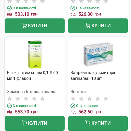
Є в наявності
Є в наявності
503.10
грн
526.30
грн
від
від
КУПИТИ
КУПИТИ
Епіген інтим спрей 0,1 % 60
Вагіревітал супозиторії
мл 1 флакон
вагінальні 10 шт
Хемінова Інтернасіональ
Вертекс
Є в наявності
Є в наявності
553.70
грн
562.60
грн
від
від
КУПИТИ
КУПИТИ