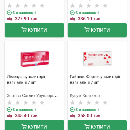
Є в наявності
Є в наявності
327.90
грн
336.10
грн
від
від
КУПИТИ
КУПИТИ
Ліменда супозиторії
Гайнекс Форте супозиторії
вагінальні 7 шт
вагінальні 7 шт
Зентіва Саглик Урунлері
Кусум Хелтхкер
Санаї ве Тіджарет А.Ш
Є в наявності
Є в наявності
345.40
грн
358.00
грн
від
від
КУПИТИ
КУПИТИ