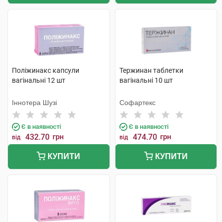
Поліжинакс капсули
Тержинан таблетки
вагінальні 12 шт
вагінальні 10 шт
Іннотера Шузі
Софартекс
Є в наявності
Є в наявності
432.70
грн
474.70
грн
від
від
КУПИТИ
КУПИТИ