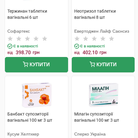
Тержинан таблетки
Неотризол таблетки
вагінальні 6 шт
вагінальні 8 шт
Софартекс
Евертоджен Лайф Саєнсиз
Є в наявності
Є в наявності
398.70
грн
402.10
грн
від
від
КУПИТИ
КУПИТИ
Банбакт супозиторії
Мілагін супозиторії
вагінальні 100 мг 3 шт
вагінальні 100 мг 3 шт
Кусум Хелтхкер
Сперко Україна