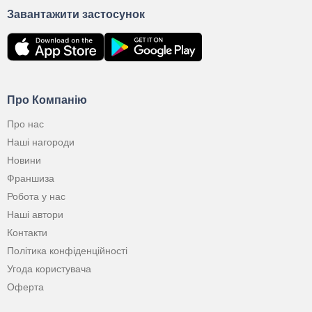
Завантажити застосунок
Про Компанію
Про нас
Наші нагороди
Новини
Франшиза
Робота у нас
Наші автори
Контакти
Політика конфіденційності
Угода користувача
Оферта