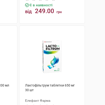
Є в наявності
249.00
від
грн
КУПИТИ
200 мл
Лактофільтрум таблетки 650 мг
30 шт
Елефант Фарма