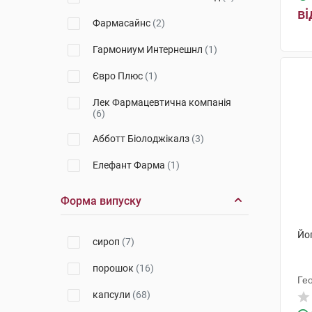
ві
Фармасайнс
(2)
Гармониум Интернешнл
(1)
Євро Плюс
(1)
Лек Фармацевтична компанія
(6)
Абботт Біолоджікалз
(3)
Елефант Фарма
(1)
Ардейфарм
(3)
Форма випуску
Форсаж плюс
(2)
Йо
сироп
(7)
Фармасієрра Мануфактурінг
(2)
порошок
(16)
Лалеманд Хелз Солюшинз
(2)
Ге
капсули
(68)
Віола
(1)