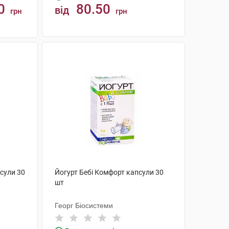
0
80.50
від
грн
грн
КУПИТИ
сули 30
Йогурт Бебі Комфорт капсули 30
шт
Георг Біосистеми