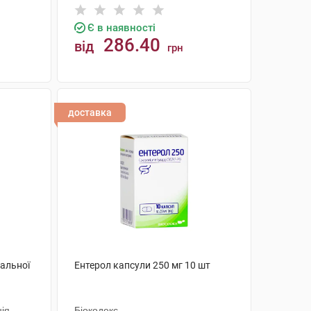
Є в наявності
286.40
від
грн
КУПИТИ
доставка
ральної
Ентерол капсули 250 мг 10 шт
ія
Біокодекс