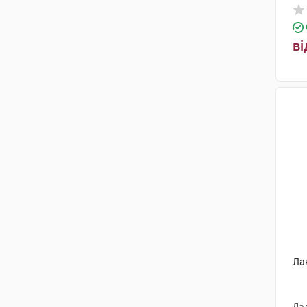
О.Д. Пролісок
(6)
Салікс ТОВ
(1)
ві
Ла
Ла