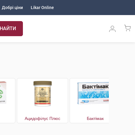
Добрі ціни
Likar Online
НАЙТИ
Ацидофілус Плюс
Бактімак