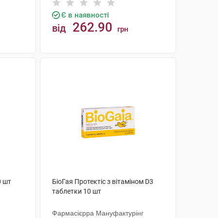
Є в наявності
262.90
від
грн
КУПИТИ
0 шт
БіоГая Протектіс з вітаміном D3
таблетки 10 шт
Фармасієрра Мануфактурінг