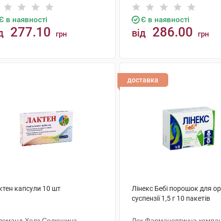
Є в наявності
Є в наявності
277.10
286.00
д
від
грн
грн
КУПИТИ
КУПИТИ
доставка
ктен капсули 10 шт
Лінекс Бебі порошок для о
суспензії 1,5 г 10 пакетів
леманд Хелз Солюшинз
Лек Фармацевтична компан