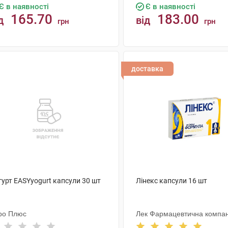
Є в наявності
Є в наявності
165.70
183.00
д
від
грн
грн
КУПИТИ
КУПИТИ
доставка
гурт EASYyogurt капсули 30 шт
Лінекс капсули 16 шт
ро Плюс
Лек Фармацевтична компан