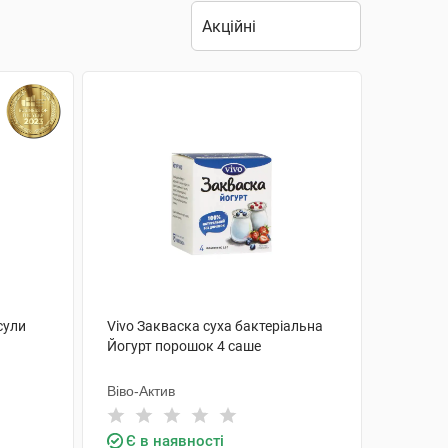
сули
Vivo Закваска суха бактеріальна
Йогурт порошок 4 саше
Віво-Актив
Є в наявності