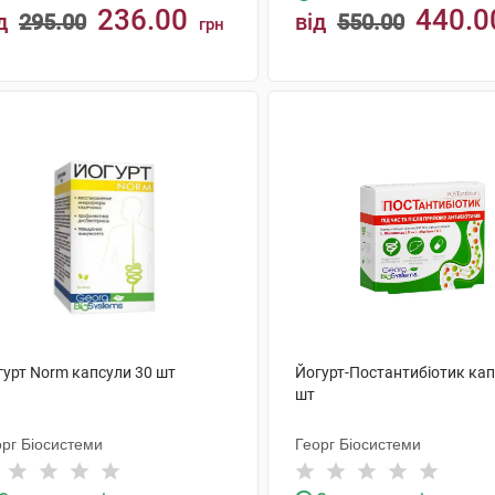
236.00
440.0
д
295.00
від
550.00
грн
КУПИТИ
КУПИТИ
гурт Norm капсули 30 шт
Йогурт-Постантибіотик кап
шт
орг Біосистеми
Георг Біосистеми