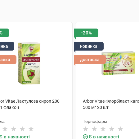
%
−20%
инка
новинка
тавка
доставка
or Vitae Лактулоза сироп 200
Arbor Vitae Флорбілакт кап
 1 флакон
500 мг 20 шт
ола
Тернофарм
Є в наявності
Є в наявності