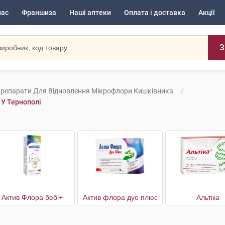
нас
Франшиза
Наші аптеки
Оплата і доставка
Акції
З
репарати Для Відновлення Мікрофлори Кишківника
У Тернополі
Актив Флора бебі+
Актив флора дуо плюс
Альтіка