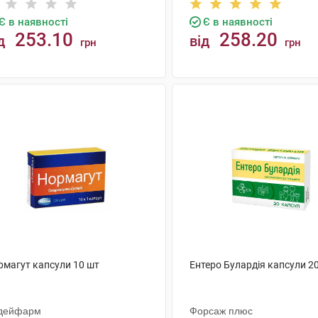
Є в наявності
Є в наявності
253.10
258.20
д
від
грн
грн
КУПИТИ
КУПИТИ
рмагут капсули 10 шт
Ентеро Булардія капсули 2
дейфарм
Форсаж плюс