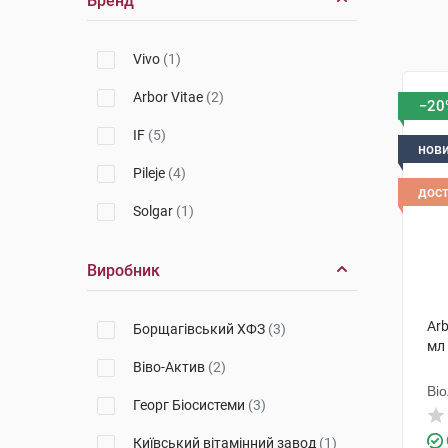
Бренд
Vivo
(1)
Arbor Vitae
(2)
−20
IF
(5)
нов
Pileje
(4)
дос
Solgar
(1)
Виробник
Arb
Борщагівський ХФЗ
(3)
мл
Віво-Актив
(2)
Ві
Георг Біосистеми
(3)
Київський вітамінний завод
(1)