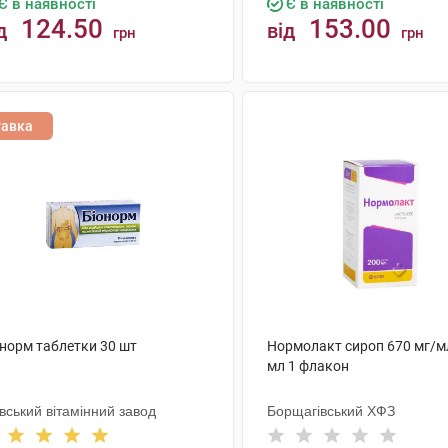
Є в наявності
Є в наявності
124.50
153.00
д
від
грн
грн
КУПИТИ
КУПИТИ
тавка
онорм таблетки 30 шт
Нормолакт сироп 670 мг/м
мл 1 флакон
вський вітамінний завод
Борщагівський ХФЗ