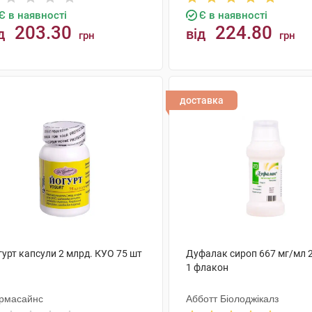
Є в наявності
Є в наявності
203.30
224.80
д
від
грн
грн
КУПИТИ
КУПИТИ
доставка
гурт капсули 2 млрд. КУО 75 шт
Дуфалак сироп 667 мг/мл 
1 флакон
рмасайнс
Абботт Біолоджікалз