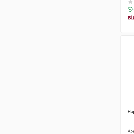
Алліанз Біосайнсіз Прайвіт
(1)
Сінтал Дієтетікс
(2)
ві
Панацея Хербалс
(1)
Тернофарм
(1)
Солгар Вітамін енд Херб
(1)
МедПро Нутрацевтікалс СІА
(1)
Еубіон Корпорейшн
(1)
ТуПек
(2)
Красота та Здоров'я
(1)
АБ-Біотікс С.А.
(1)
Но
Мега Лайфсайенсіз
(2)
Пробіотікал С.п.А.
(2)
Ар