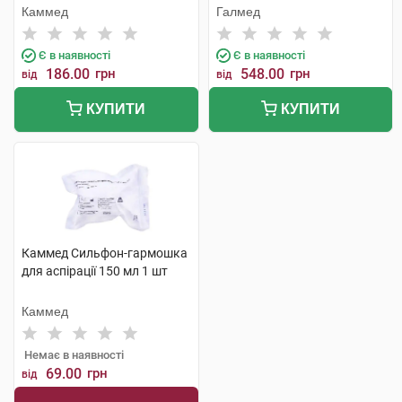
накінечника 8,0 мм/F24 1 шт
трубками, контейнер 400 мл
Каммед
Галмед
1 шт
Є в наявності
Є в наявності
186.00
грн
548.00
грн
від
від
КУПИТИ
КУПИТИ
Каммед Сильфон-гармошка
для аспірації 150 мл 1 шт
Каммед
Немає в наявності
69.00
грн
від