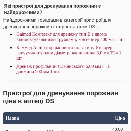
Які пристрої для дренування порожнин є
найдорожчими?
Найдорожчими товарами в категорії пристрої для
дренування порожнин інтернет-аптеки DS є:
Galmed Комплект для дренажу тип В з двома
відсмоктувальними трубками, контейнер 400 мл 1 шт
Каммед Аспіратор ранового поля типу Янкауер з
вакуум-контролем діаметр накінечника 8,0 мм/F24 1
шт
Дренаж профільний Слабінського 6,00 мм F 18
довжина 500 мм 1 шт
Пристрої для дренування порожнин
ціна в аптеці DS
Назва
Ціна
40.00