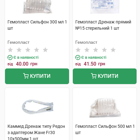
Гемопласт Сильфон 300 мл 1
Гемопласт Дренаж прямий
шт
№15 стерильний 1 шт
Гемопласт
Гемопласт
Є в наявності
Є в наявності
40.00
грн
41.50
грн
від
від
КУПИТИ
КУПИТИ
Каммед Дренаж типу Редон
Гемопласт Сильфон 500 мл 1
з адаптером Жане Fr30
шт
10x500мм 1 шт