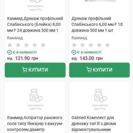
Каммед Дренаж профільний
Дренаж профільний
Слабінського (Блейка) 8,00
Слабінського 6,00 мм F 18
мм F 24 довжина 500 мм 1
довжина 500 мм 1 шт
шт
Каммед
Каммед
Є в наявності
Є в наявності
121.90
грн
143.00
грн
від
від
КУПИТИ
КУПИТИ
Каммед Аспіратор ранового
Galmed Комплект для
поля типу Янкауер з вакуум-
дренажу тип В з двома
контролем діаметр
відсмоктувальними