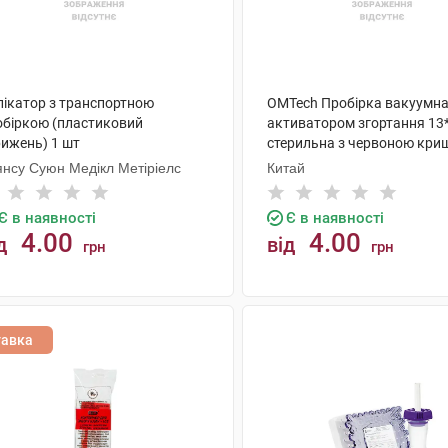
лікатор з транспортною
OMTech Пробірка вакуумна 
обіркою (пластиковий
активатором згортання 1
рижень) 1 шт
стерильна з червоною кри
шт
янсу Суюн Медікл Метіріелс
Китай
Є в наявності
Є в наявності
4.00
4.00
д
від
грн
грн
КУПИТИ
КУПИТИ
тавка