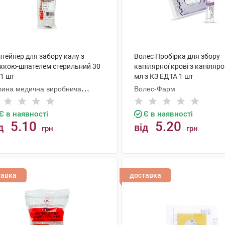
тейнер для забору калу з
Волес Пробірка для збору
жкою-шпателем стерильний 30
капілярної крові з капіляро
 1 шт
мл з КЗ ЕДТА 1 шт
лина медична виробнича
Волес-Фарм
мпанія
Є в наявності
Є в наявності
5.10
5.20
д
від
грн
грн
КУПИТИ
КУПИТИ
тавка
доставка