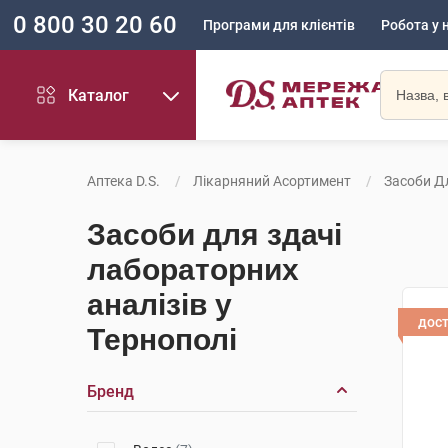
0 800 30 20 60
Програми для клієнтів
Робота у 
Каталог
Аптека D.S.
Лікарняний Асортимент
Засоби Д
Засоби для здачі
лабораторних
аналізів у
дос
Тернополі
Бренд