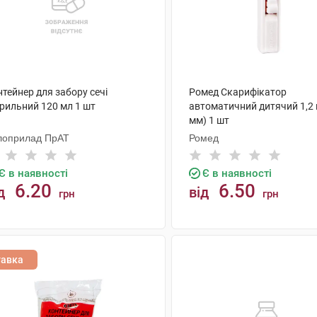
тейнер для забору сечі
Ромед Скарифікатор
ерильний 120 мл 1 шт
автоматичний дитячий 1,2 
мм) 1 шт
лоприлад ПрАТ
Ромед
Є в наявності
Є в наявності
6.20
6.50
д
від
грн
грн
КУПИТИ
КУПИТИ
тавка