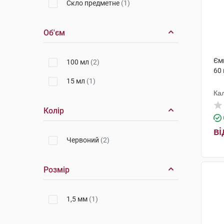
Скло предметне
(1)
Об'єм
Ємк
100 мл
(2)
60 
15 мл
(1)
Ка
ко
Колір
ві
Червоний
(2)
Розмір
1,5 мм
(1)