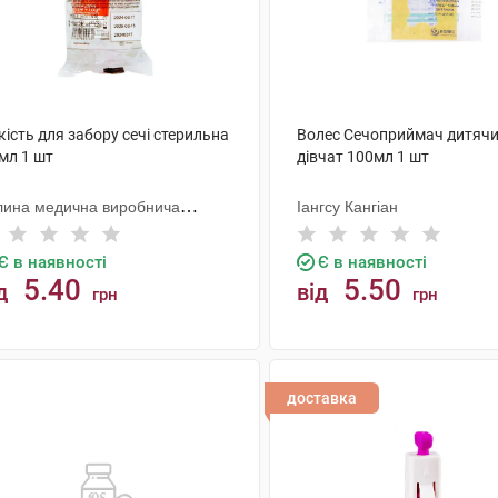
ість для забору сечі стерильна
Волес Сечоприймач дитячи
мл 1 шт
дівчат 100мл 1 шт
лина медична виробнича
Іангсу Кангіан
мпанія
Є в наявності
Є в наявності
5.40
5.50
д
від
грн
грн
КУПИТИ
КУПИТИ
доставка