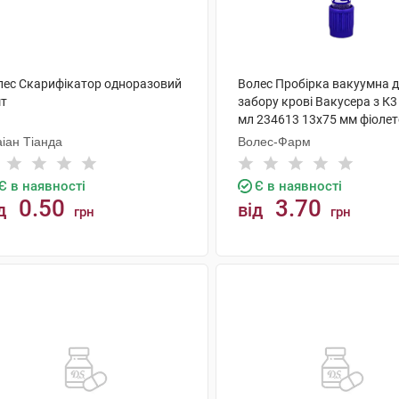
лес Скарифікатор одноразовий
Волес Пробірка вакуумна 
шт
забору крові Вакусера з К3
мл 234613 13х75 мм фіолет
шт
іан Тіанда
Волес-Фарм
Є в наявності
Є в наявності
0.50
3.70
д
від
грн
грн
КУПИТИ
КУПИТИ