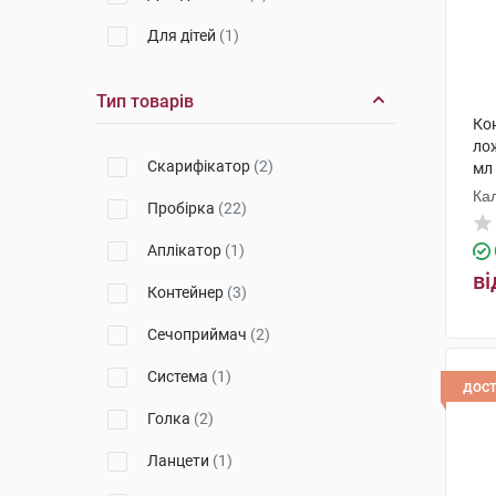
JS Medical Mate
(1)
Для дітей
(1)
Тип товарів
Кон
ло
Скарифікатор
(2)
мл
Ка
Пробірка
(22)
ко
Аплікатор
(1)
ві
Контейнер
(3)
Сечоприймач
(2)
Система
(1)
дос
Голка
(2)
Ланцети
(1)