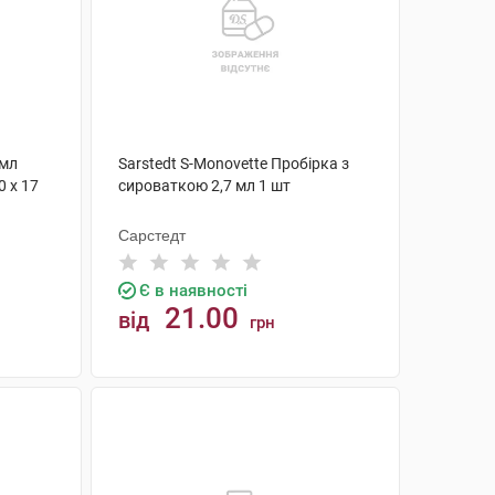
 мл
Sarstedt S-Monovette Пробірка з
 х 17
сироваткою 2,7 мл 1 шт
Сарстедт
Є в наявності
21.00
від
грн
КУПИТИ