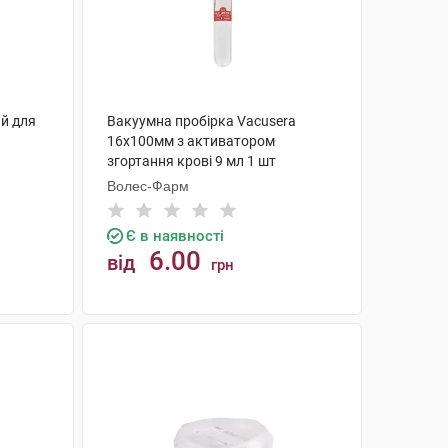
й для
Вакуумна пробірка Vacusera
16х100мм з активатором
згортання крові 9 мл 1 шт
Волес-Фарм
Є в наявності
6.00
від
грн
КУПИТИ