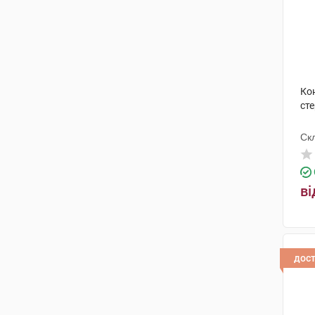
Кон
ст
Ск
ві
дос