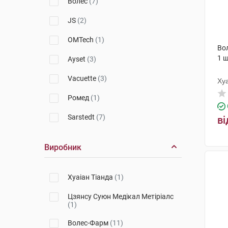
Волес
(7)
JS
(2)
OMTech
(1)
Во
1 
Ayset
(3)
Vacuette
(3)
Хуа
Ромед
(1)
Sarstedt
(7)
ві
Виробник
Хуаіан Тіанда
(1)
Цзянсу Суюн Медікал Метіріалс
(1)
Волес-Фарм
(11)