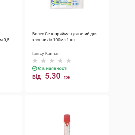
Волес Сечоприймач дитячий для
м 0,5
хлопчиків 100мл 1 шт
Іангсу Кангіан
Є в наявності
5.30
від
грн
КУПИТИ