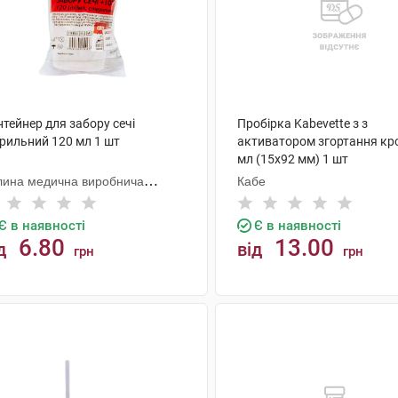
тейнер для забору сечі
Пробірка Kabevette з з
ерильний 120 мл 1 шт
активатором згортання кро
мл (15х92 мм) 1 шт
лина медична виробнича
Кабе
мпанія
Є в наявності
Є в наявності
6.80
13.00
д
від
грн
грн
КУПИТИ
КУПИТИ