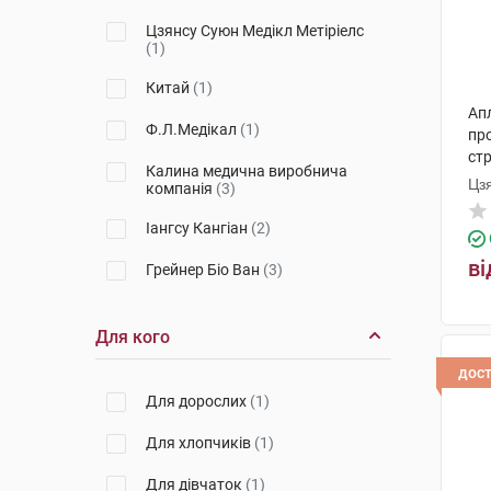
Цзянсу Суюн Медікл Метіріелс
(1)
Китай
(1)
Ап
Ф.Л.Медікал
(1)
пр
ст
Калина медична виробнича
Цз
компанія
(3)
Іангсу Кангіан
(2)
ві
Грейнер Біо Ван
(3)
Склоприлад ПрАТ
(1)
Для кого
Ромед
(1)
дос
Сарстедт
(8)
Для дорослих
(1)
Кабе
(5)
Для хлопчиків
(1)
ЕсСі-Сенгюс Каунтінг
(1)
Для дівчаток
(1)