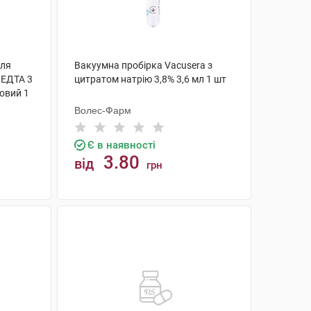
для
Вакуумна пробірка Vacusera з
 ЕДТА 3
цитратом натрію 3,8% 3,6 мл 1 шт
овий 1
Волес-Фарм
Є в наявності
3.80
від
грн
КУПИТИ