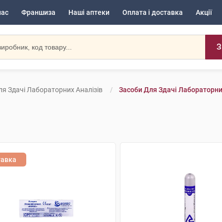
нас
Франшиза
Наші аптеки
Оплата і доставка
Акції
З
ля Здачі Лабораторних Аналізів
Засоби Для Здачі Лабораторних
тавка