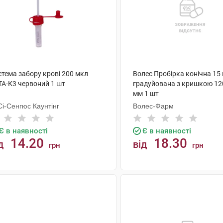
стема забору крові 200 мкл
Волес Пробірка конічна 15
TA-К3 червоний 1 шт
градуйована з кришкою 120
мм 1 шт
і-Сенгюс Каунтінг
Волес-Фарм
Є в наявності
Є в наявності
14.20
18.30
д
від
грн
грн
КУПИТИ
КУПИТИ