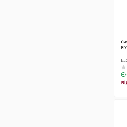
Си
ED
ЕсС
ві