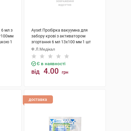
6 мл з
Ayset Пробірка вакуумна для
3*100мм
забору крові з активатором
шкою 1
згортання 6 мл 13х100 мм 1 шт
Ф.Л.Медікал
Є в наявності
4.00
від
грн
КУПИТИ
доставка