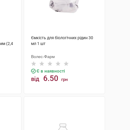
Ємкість для біологічних рідин 30
мм (2,4
мл 1 шт
Волес-Фарм
Є в наявності
6.50
від
грн
КУПИТИ