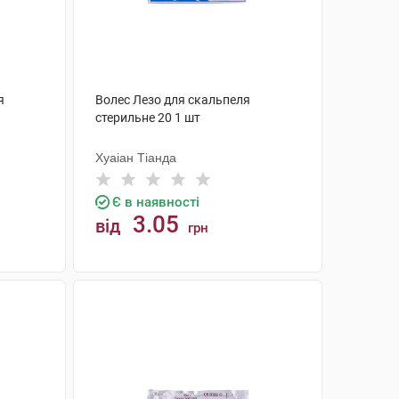
я
Волес Лезо для скальпеля
стерильне 20 1 шт
Хуаіан Тіанда
Є в наявності
3.05
від
грн
КУПИТИ