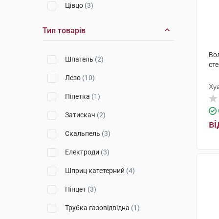
Цівцо
(3)
Бектон Дікінсон
(2)
Тип товарів
Київгума
(1)
Во
Шпатель
(2)
Сургівелл
(3)
сте
Лезо
(10)
Хірана Інджекта
(1)
Хуа
Піпетка
(1)
Б.Браун Мілсанджен ЕйДжі
(1)
Затискач
(2)
TECHNOCLIP
(2)
ві
Скальпель
(3)
Китай
(1)
Електроди
(3)
Медбар Тіббі Малземелер
(3)
Шприц катетерний
(4)
Меріл Ендо Сарджері
(3)
Пінцет
(3)
Телефлекс Медікал
(2)
Трубка газовідвідна
(1)
Dr. Claus Pharma GmbH
(1)