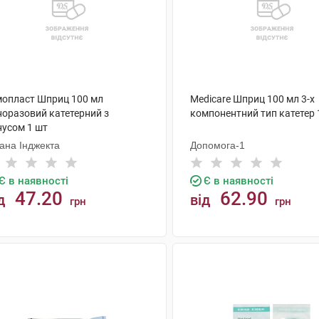
мопласт Шприц 100 мл
Medicare Шприц 100 мл 3-х
норазовий катетерний з
компонентний тип катетер 
нусом 1 шт
ана Інджекта
Допомога-1
Є в наявності
Є в наявності
47.20
62.90
д
від
грн
грн
КУПИТИ
КУПИТИ