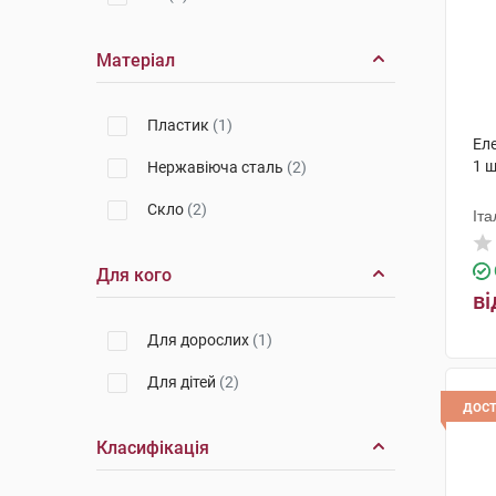
Матеріал
Пластик
(1)
Ел
1 
Нержавіюча сталь
(2)
Cкло
(2)
Іта
Для кого
ві
Для дорослих
(1)
Для дітей
(2)
дос
Класифікація