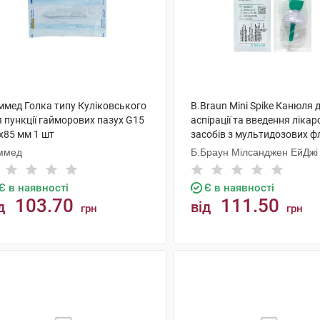
ммед Голка типу Куліковського
B.Braun Mini Spike Канюля 
 пункції гайморових пазух G15
аспірації та введення ліка
x85 мм 1 шт
засобів з мультидозових ф
зелена 1 шт
ммед
Б.Браун Мілсанджен ЕйДжі
Є в наявності
Є в наявності
103.70
111.50
д
від
грн
грн
КУПИТИ
КУПИТИ