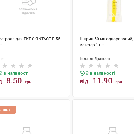
ектроди для ЕКГ SKINTACT F-55
Шприц 50 мл одноразовий,
шт
катетер 1 шт
лія
Бектон Дікінсон
Є в наявності
Є в наявності
8.50
11.90
д
від
грн
грн
КУПИТИ
КУПИТИ
тавка