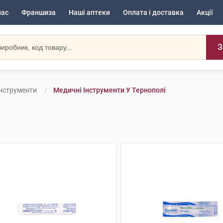
нас
Франшиза
Наші аптеки
Оплата і доставка
Акції
З
Інструменти
Медичні Інструменти У Тернополі