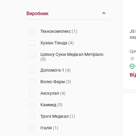
Ligaclip Extra
(1)
Виробник
Технокомплекс
(1)
JS
пл
Хуаіан Тіанда
(4)
Цз
Цзянсу Суюн Медікал Метіріалс
(5)
Допомога-1
(4)
ві
Волес-Фарм
(3)
Аескулап
(4)
Каммед
(5)
Троге Медікал
(1)
Італія
(1)