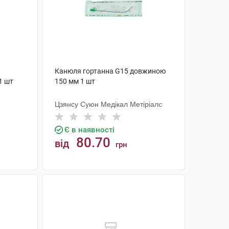
Канюля гортанна G15 довжиною
1 шт
150 мм 1 шт
Цзянсу Суюн Медікал Метіріалс
Є в наявності
80.70
від
грн
КУПИТИ