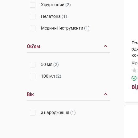
Хірургічний
(2)
Нелатона
(1)
Медичні інструменти
(1)
Ге
Об'єм
од
ко
Хір
50 мл
(2)
100 мл
(2)
ві
Вік
з народження
(1)