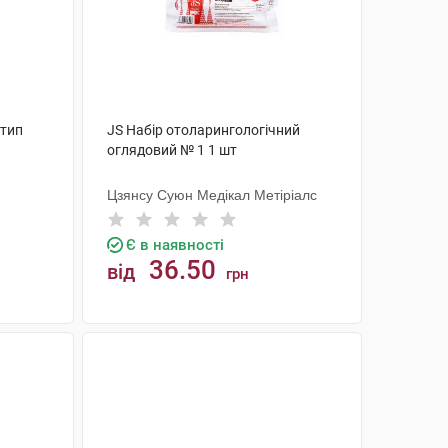
 тип
JS Набір отоларингологічний
оглядовий № 1 1 шт
Цзянсу Суюн Медікал Метіріалс
Є в наявності
36.50
від
грн
КУПИТИ