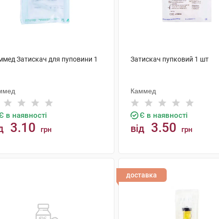
ммед Затискач для пуповини 1
Затискач пупковий 1 шт
ммед
Каммед
Є в наявності
Є в наявності
3.10
3.50
д
від
грн
грн
КУПИТИ
КУПИТИ
доставка