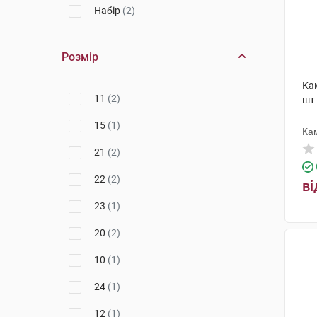
Набір
(2)
Медак
(2)
Стакан
(2)
Pure Encapsulations
(1)
Розмір
Голка
(5)
Ка
Катетер
(2)
11
(2)
шт
Ножиці
(1)
15
(1)
Ка
Окуляри для фототерапії
(2)
21
(2)
Кліпси
(2)
22
(2)
ві
23
(1)
20
(2)
10
(1)
24
(1)
12
(1)