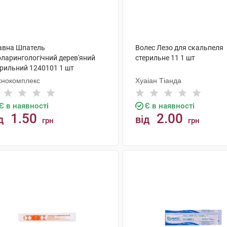
авна Шпатель
Волес Лезо для скальпеля
оларингологічний дерев'яний
стерильне 11 1 шт
ерильний 1240101 1 шт
хнокомплекс
Хуаіан Тіанда
Є в наявності
Є в наявності
1.50
2.00
д
від
грн
грн
КУПИТИ
КУПИТИ