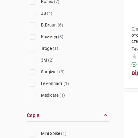
Волес
(7)
JS
(4)
B.Braun
(6)
Сл
от
Каммед
(3)
ст
Troge
(1)
Те
3M
(2)
ві
Surgiwell
(3)
Гемопласт
(1)
Medicare
(1)
BD
(1)
Серія
Balton
(1)
Білірубішка
(3)
Mini Spike
(1)