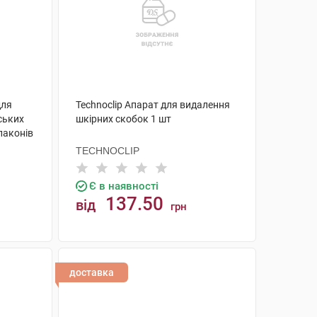
для
Technoclip Апарат для видалення
рських
шкірних скобок 1 шт
лаконів
TECHNOCLIP
Є в наявності
137.50
від
грн
КУПИТИ
доставка