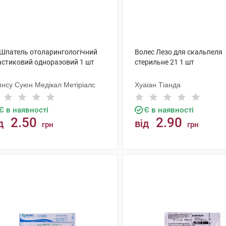
 Шпатель отоларингологічний
Волес Лезо для скальпеля
астиковий одноразовий 1 шт
стерильне 21 1 шт
янсу Суюн Медікал Метіріалс
Хуаіан Тіанда
Є в наявності
Є в наявності
2.50
2.90
д
від
грн
грн
КУПИТИ
КУПИТИ