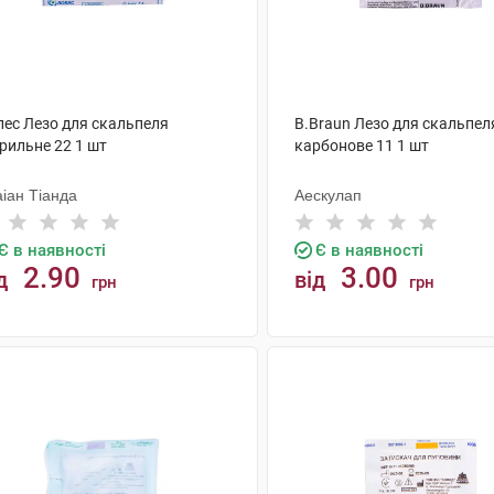
лес Лезо для скальпеля
B.Braun Лезо для скальпел
рильне 22 1 шт
карбонове 11 1 шт
іан Тіанда
Аескулап
Є в наявності
Є в наявності
2.90
3.00
д
від
грн
грн
КУПИТИ
КУПИТИ