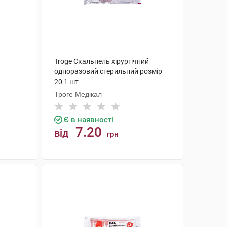
Troge Скальпель хірургічний
одноразовий стерильний розмір
20 1 шт
Троге Медікал
Є в наявності
7.20
від
грн
КУПИТИ