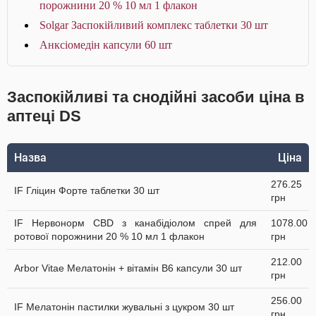
порожнини 20 % 10 мл 1 флакон
Solgar Заспокійливий комплекс таблетки 30 шт
Анксіомедін капсули 60 шт
Заспокійливі та снодійні засоби ціна в
аптеці DS
Назва
Ціна
276.25
IF Гліцин Форте таблетки 30 шт
грн
IF Нервонорм CBD з канабідіолом спрей для
1078.00
ротової порожнини 20 % 10 мл 1 флакон
грн
212.00
Arbor Vitae Мелатонін + вітамін В6 капсули 30 шт
грн
256.00
IF Мелатонін пастилки жувальні з цукром 30 шт
грн