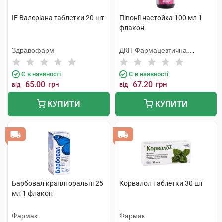
IF Валеріана таблетки 20 шт
Півонії настойка 100 мл 1
флакон
Здравофарм
ДКП Фармацевтична
фабрика
Є в наявності
Є в наявності
65.00
грн
67.20
грн
від
від
КУПИТИ
КУПИТИ
Барбовал краплі оральні 25
Корвалол таблетки 30 шт
мл 1 флакон
Фармак
Фармак