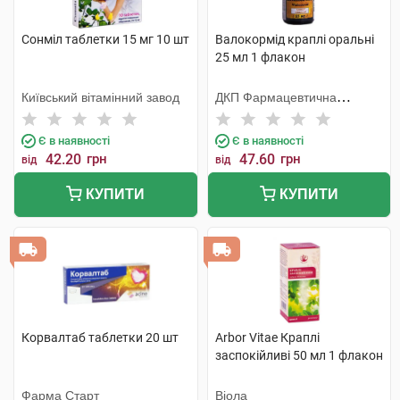
Сонміл таблетки 15 мг 10 шт
Валокормід краплі оральні
25 мл 1 флакон
Київський вітамінний завод
ДКП Фармацевтична
фабрика
Є в наявності
Є в наявності
42.20
грн
47.60
грн
від
від
КУПИТИ
КУПИТИ
Корвалтаб таблетки 20 шт
Arbor Vitae Краплі
заспокійливі 50 мл 1 флакон
Фарма Старт
Віола