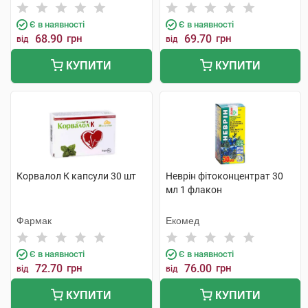
Є в наявності
Є в наявності
68.90
грн
69.70
грн
від
від
КУПИТИ
КУПИТИ
Корвалол К капсули 30 шт
Неврін фітоконцентрат 30
мл 1 флакон
Фармак
Екомед
Є в наявності
Є в наявності
72.70
грн
76.00
грн
від
від
КУПИТИ
КУПИТИ