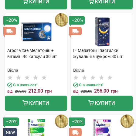
КУПИТИ
КУПИТИ
−20%
−20%
Arbor Vitae Мелатонін +
IF Мелатонін пастилки
вітамін В6 капсули 30 шт
жувальні з цукром 30 шт
Віола
Віола
Є в наявності
Є в наявності
212.00
256.00
грн
грн
від
265.00
від
320.00
КУПИТИ
КУПИТИ
−20%
−20%
NEW