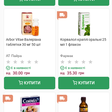
Arbor Vitae Валеріана
Корвалол краплі оральні 25
таблетки 30 мг 50 шт
мл 1 флакон
АТ Пайра
Фармак
Є в наявності
Є в наявності
30.00
грн
35.30
грн
від
від
КУПИТИ
КУПИТИ