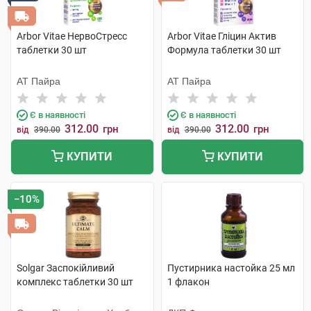
Arbor Vitae НервоСтресс
Arbor Vitae Гліцин Актив
таблетки 30 шт
Формула таблетки 30 шт
АТ Пайра
АТ Пайра
Є в наявності
Є в наявності
312.00
312.00
грн
грн
від
390.00
від
390.00
КУПИТИ
КУПИТИ
−10%
Solgar Заспокійливий
Пустирника настойка 25 мл
комплекс таблетки 30 шт
1 флакон