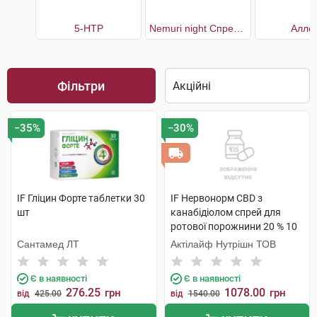
5-НТР
Nemuri night Спрей для здорового сну
Алле
Фільтри
−35%
−30%
IF Гліцин Форте таблетки 30
IF Нервонорм CBD з
шт
канабідіолом спрей для
ротової порожнини 20 % 10
мл 1 флакон
Сантамед ЛТ
Актілайф Нутрішн ТОВ
Є в наявності
Є в наявності
276.25
1078.00
грн
грн
від
425.00
від
1540.00