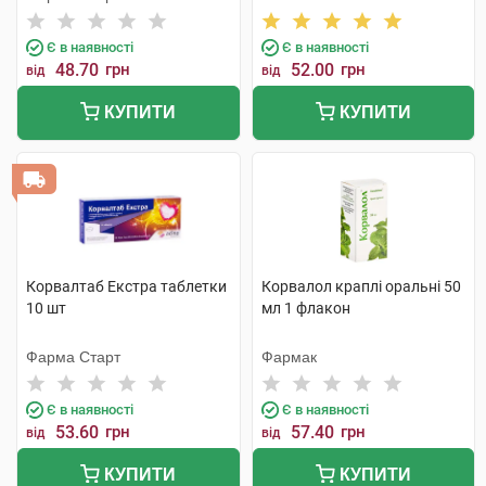
Є в наявності
Є в наявності
48.70
грн
52.00
грн
від
від
КУПИТИ
КУПИТИ
Корвалтаб Екстра таблетки
Корвалол краплі оральні 50
10 шт
мл 1 флакон
Фарма Старт
Фармак
Є в наявності
Є в наявності
53.60
грн
57.40
грн
від
від
КУПИТИ
КУПИТИ