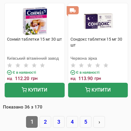
Сонміл таблетки 15 мг 30 шт
Сондокс таблетки 15 мг 30
шт
Київський вітамінний завод
Червона зірка
Є в наявності
Є в наявності
112.20
грн
113.90
грн
від
від
КУПИТИ
КУПИТИ
Показано
36
з
170
1
2
3
4
5
›