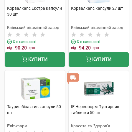
Корвалкапс Екстра капсули
Корвалкапс капсули 27 шт
30 шт
Київський вітамінний завод
Київський вітамінний завод
Є в наявності
Є в наявності
90.20
грн
94.20
грн
від
від
КУПИТИ
КУПИТИ
Таурин біоактив капсули 50
IF Нервонорм Пустирник
шт
таблетки 50 шт
Еліт-фарм
Красота та Здоров'я