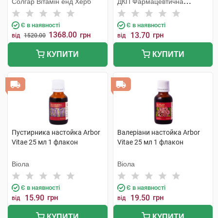
Солгар Вітамін енд Херб
ДКП Фармацевтична
фабрика
Є в наявності
Є в наявності
1368.00
грн
13.70
грн
від
1520.00
від
КУПИТИ
КУПИТИ
Пустирника настойка Arbor
Валеріани настойка Arbor
Vitae 25 мл 1 флакон
Vitae 25 мл 1 флакон
Віола
Віола
Є в наявності
Є в наявності
15.90
грн
19.50
грн
від
від
КУПИТИ
КУПИТИ