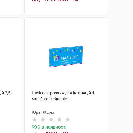
грн
КУПИТИ
ій 2,5
Назісофт розчин для інгаляцій 4
мл 10 контейнерів
Юрія-Фарм
Є в наявності