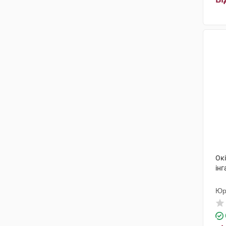
Окі
інг
Юр