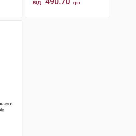
490.70
від
грн
КУПИТИ
льного
рів