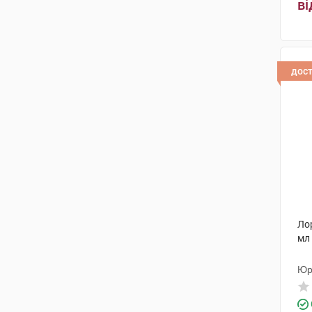
ві
дос
Лор
мл 
Юр