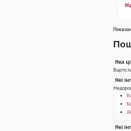
ві
Показа
Пош
Яка ці
Вартіст
Які і
Недорог
На
Бр
Де
Які і