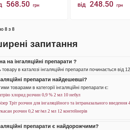
568.50
248.50
д
від
грн
грн
АНАЛОГИ
КУПИТИ
но
8
з
8
ирені запитання
на на інгаляційні препарати ?
ь товару в каталозі інгаляційні препарати починається від 12
нгаляційні препарати найдешевші?
ими товарами в категорії інгаляційні препарати є:
трію хлорид розчин 0,9 % 2 мл 10 небул
ізер Тріт розчин для інгаляційного та інтраназального введення 
касан розчин 0,2 мг/мл 2 мл 12 контейнерів
нгаляційні препарати є найдорожчими?