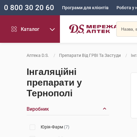
0 800 30 20 60
Програми для клієнтів
Робота у 
Каталог
Аптека D.S.
Препарати Від ГРВІ Та Застуди
Ін
Інгаляційні
препарати у
Тернополі
Виробник
Юрія-Фарм
(7)