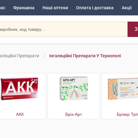
нас
Франшиза
Наші аптеки
Оплата і доставка
Акції
З
галяційні Препарати
Інгаляційні Препарати У Тернополі
АКК
Бріз-Арт
Брізер Трі