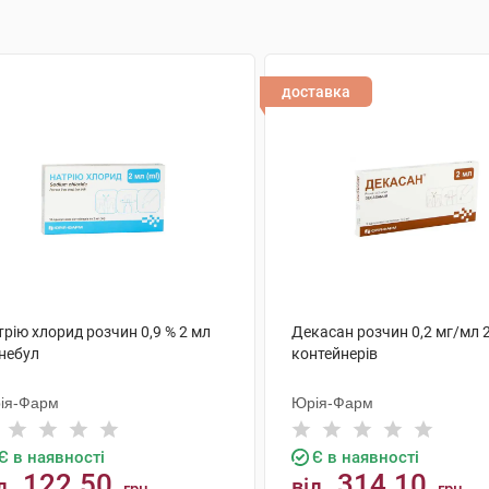
доставка
рію хлорид розчин 0,9 % 2 мл
Декасан розчин 0,2 мг/мл 
 небул
контейнерів
ія-Фарм
Юрія-Фарм
Є в наявності
Є в наявності
122.50
314.10
д
від