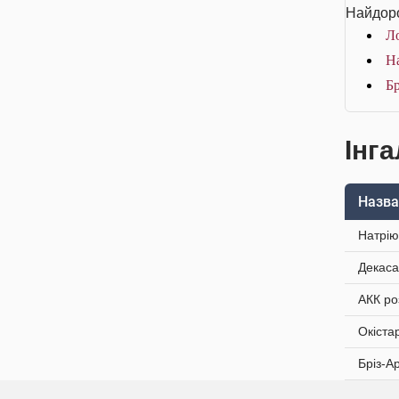
Найдоро
Ло
На
Бр
Інга
Назва
Натрію
Декаса
АКК ро
Окіста
Бріз-А