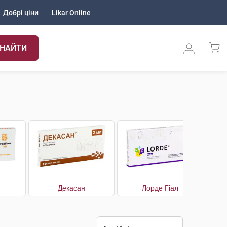
Добрі ціни
Likar Online
НАЙТИ
т
Декасан
Лорде Гіал