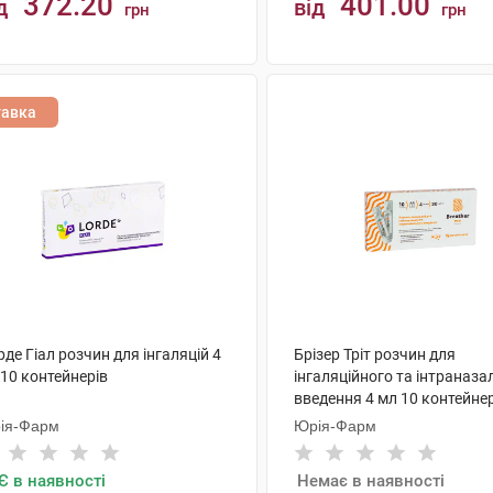
372.20
401.00
д
від
грн
грн
КУПИТИ
КУПИТИ
тавка
де Гіал розчин для інгаляцій 4
Брізер Тріт розчин для
10 контейнерів
інгаляційного та інтраназа
введення 4 мл 10 контейне
ія-Фарм
Юрія-Фарм
Є в наявності
Немає в наявності