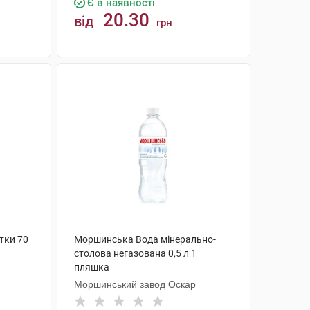
Є в наявності
20.30
від
грн
КУПИТИ
тки 70
Моршинська Вода мінерально-
столова негазована 0,5 л 1
пляшка
Моршинський завод Оскар