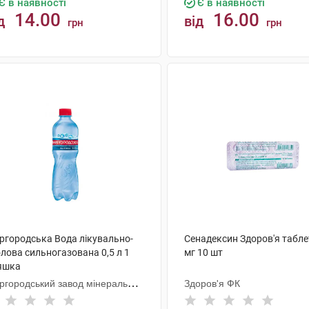
Є в наявності
Є в наявності
14.00
16.00
д
від
грн
грн
КУПИТИ
КУПИТИ
ргородська Вода лікувально-
Сенадексин Здоров'я табле
лова сильногазована 0,5 л 1
мг 10 шт
яшка
ргородський завод мінеральних
Здоров'я ФК
д