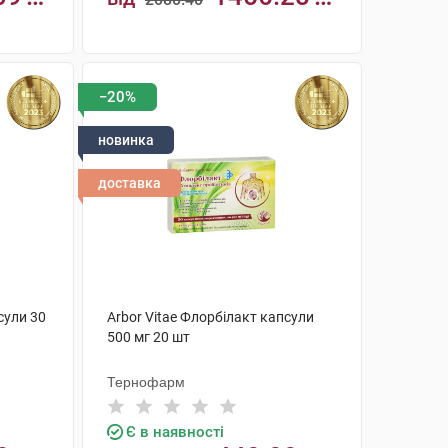
грн
КУПИТИ
−20%
новинка
доставка
сули 30
Arbor Vitae Флорбілакт капсули
500 мг 20 шт
Тернофарм
Є в наявності