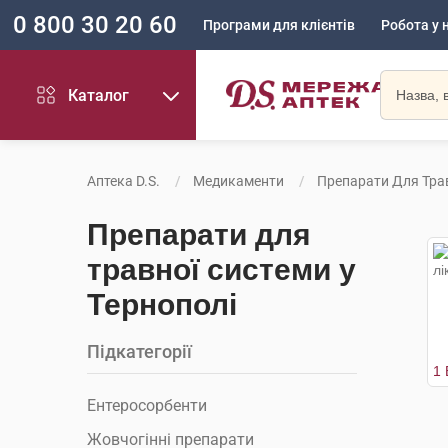
0 800 30 20 60
Програми для клієнтів
Робота у 
Каталог
Аптека D.S.
Медикаменти
Препарати Для Тра
Препарати для
травної системи у
Тернополі
Підкатегорії
Ентеросорбенти
Жовчогінні препарати