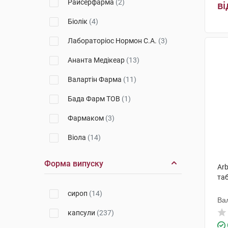
Райсерфарма
(2)
ві
Аннушка
(2)
Проносні препарати (при
Біолік
(4)
закрепах)
Свалява
(1)
Протиблювотні препарати
Лабораторіос Нормон С.А.
(3)
Аква-Лайф
(1)
Таблетки від захитування
Ананта Медікеар
(13)
Vivo
(1)
Ферменти для травлення
Валартін Фарма
(11)
Осокор
(1)
Бада Фарм ТОВ
(1)
Тернофарм
(1)
Фармаком
(3)
Botanica
(1)
Віола
(14)
Крайна
(1)
Хорольський завод
(1)
Форма випуску
ФітоБіоТехнології
(1)
Arb
Миргородський завод
таб
Фармак
(4)
мінеральних вод
(5)
сироп
(14)
Ва
Donat Mg
Здоров'я ФК
(2)
(23)
капсули
(237)
Абрил
Моршинський завод Оскар
(2)
(21)