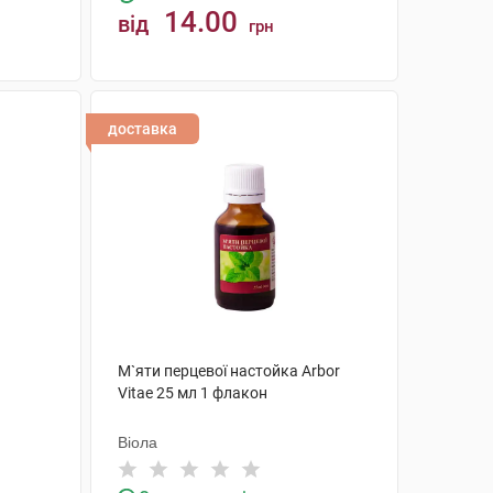
14.00
від
грн
КУПИТИ
доставка
М`яти перцевої настойка Arbor
а
Vitae 25 мл 1 флакон
Віола