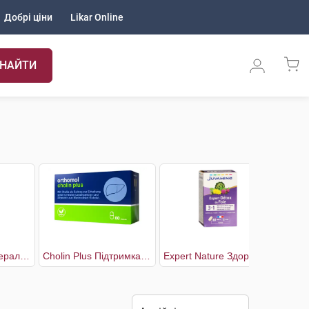
Добрі ціни
Likar Online
НАЙТИ
BalanSi Вода мінеральна сильногазована
Cholin Plus Підтримка нормальної функції печінки
Expert Nature Здоров'я печінки