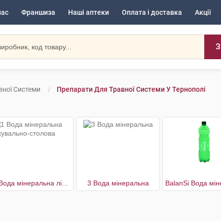
нас
Франшиза
Наші аптеки
Оплата і доставка
Акції
З
вної Системи
Препарати Для Травної Системи У Тернополі
1 Вода мінеральна лікувально-столова
3 Вода мінеральна