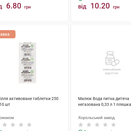
6.80
10.20
д
від
грн
грн
КУПИТИ
КУПИТИ
тавка
гілля активоване таблетки 250
Малюк Вода питна дитяча
10 шт
негазована 0,33 л 1 пляшк
рмаком
Хорольський завод