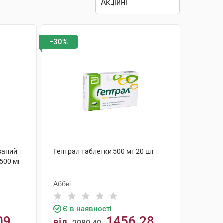
−30%
ваний
Гептрал таблетки 500 мг 20 шт
 500 мг
Аббві
Є в наявності
09
1456.28
від
2080.40