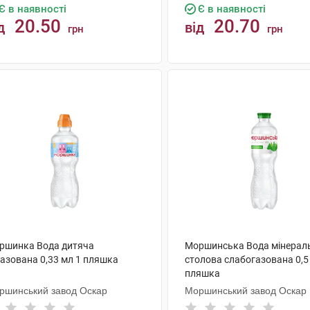
Є в наявності
Є в наявності
20.50
20.70
д
від
грн
грн
КУПИТИ
КУПИТИ
ршинка Вода дитяча
Моршинська Вода мінерал
газована 0,33 мл 1 пляшка
столова слабогазована 0,5 
пляшка
ршинський завод Оскар
Моршинський завод Оскар