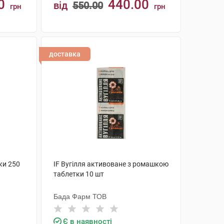
0
440.00
від
550.00
грн
грн
КУПИТИ
доставка
ки 250
IF Вугілля активоване з ромашкою
таблетки 10 шт
Бада Фарм ТОВ
Є в наявності