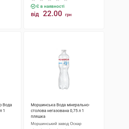
Є в наявності
22.00
від
грн
КУПИТИ
р Вода
Моршинська Вода мінерально-
л 1
столова негазована 0,75 л 1
пляшка
Моршинський завод Оскар