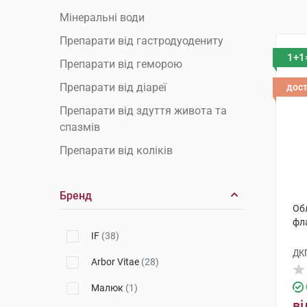
Мінеральні води
Препарати від гастродуодениту
1+1
Препарати від геморою
Препарати від діареї
дос
Препарати від здуття живота та
спазмів
Препарати від коліків
Препарати від коліту
Бренд
Препарати від печії
Обл
Препарати від стоматиту
фл
IF
(38)
Препарати від холециститу
ДК
Arbor Vitae
(28)
Препарати гепатопротектори для
печінки
Малюк
(1)
ві
Препарати для відновлення