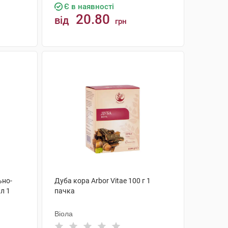
Є в наявності
20.80
від
грн
КУПИТИ
ьно-
Дуба кора Arbor Vitae 100 г 1
л 1
пачка
Віола