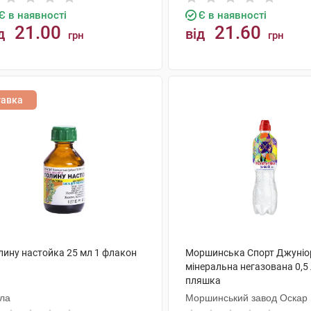
Є в наявності
Є в наявності
21.00
21.60
д
від
грн
грн
КУПИТИ
КУПИТИ
тавка
лину настойка 25 мл 1 флакон
Моршинська Спорт Джуніо
мінеральна негазована 0,5 
пляшка
ола
Моршинський завод Оскар