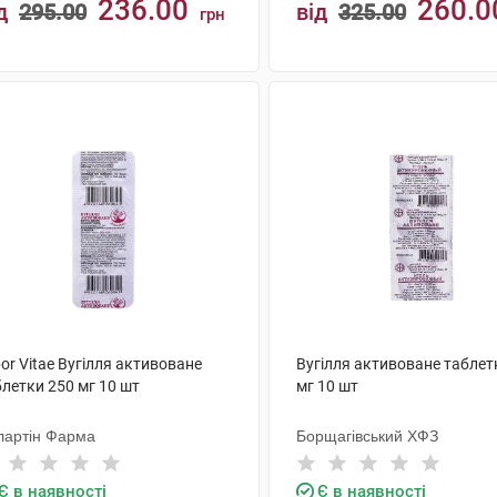
236.00
260.0
д
295.00
від
325.00
грн
КУПИТИ
КУПИТИ
or Vitae Вугілля активоване
Вугілля активоване таблет
летки 250 мг 10 шт
мг 10 шт
лартін Фарма
Борщагівський ХФЗ
Є в наявності
Є в наявності