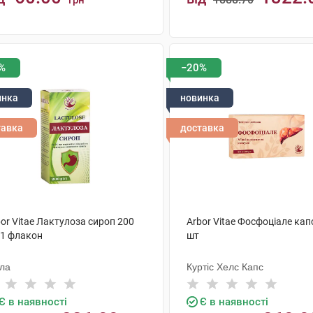
грн
грн
КУПИТИ
КУПИТИ
%
−20%
инка
новинка
тавка
доставка
or Vitae Лактулоза сироп 200
Arbor Vitae Фосфоціале кап
 1 флакон
шт
ола
Куртіс Хелс Капс
Є в наявності
Є в наявності