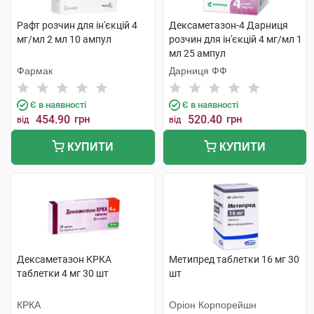
Рафт розчин для ін'єкцій 4
Дексаметазон-4 Дарниця
мг/мл 2 мл 10 ампул
розчин для ін'єкцій 4 мг/мл 1
мл 25 ампул
Фармак
Дарниця ФФ
Є в наявності
Є в наявності
454.90
грн
520.40
грн
від
від
КУПИТИ
КУПИТИ
Дексаметазон КРКА
Метипред таблетки 16 мг 30
таблетки 4 мг 30 шт
шт
КРКА
Оріон Корпорейшн