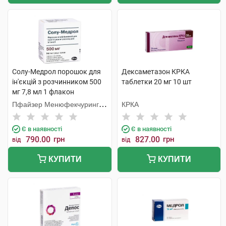
Солу-Медрол порошок для
Дексаметазон КРКА
ін'єкцій з розчинником 500
таблетки 20 мг 10 шт
мг 7,8 мл 1 флакон
Пфайзер Менюфекчуринг
КРКА
Бельгія
Є в наявності
Є в наявності
790.00
грн
827.00
грн
від
від
КУПИТИ
КУПИТИ