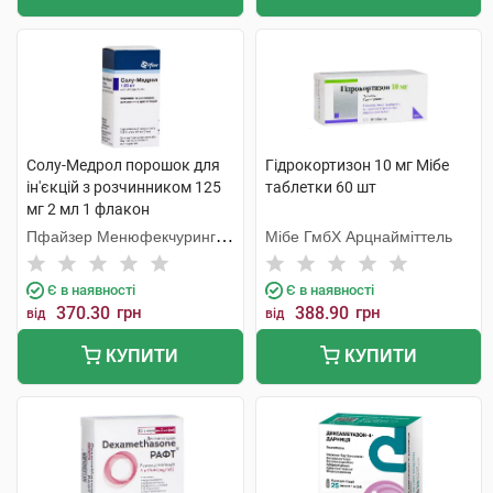
Солу-Медрол порошок для
Гідрокортизон 10 мг Мібе
ін'єкцій з розчинником 125
таблетки 60 шт
мг 2 мл 1 флакон
Пфайзер Менюфекчуринг
Мібе ГмбХ Арцнайміттель
Бельгія
Є в наявності
Є в наявності
370.30
грн
388.90
грн
від
від
КУПИТИ
КУПИТИ