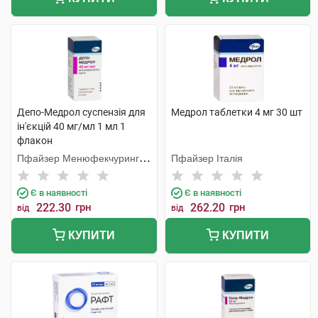
Депо-Медрол суспензія для
Медрол таблетки 4 мг 30 шт
ін'єкцій 40 мг/мл 1 мл 1
флакон
Пфайзер Менюфекчуринг
Пфайзер Італія
Бельгія
Є в наявності
Є в наявності
222.30
грн
262.20
грн
від
від
КУПИТИ
КУПИТИ