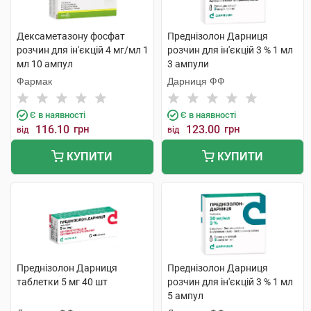
Дексаметазону фосфат
Преднізолон Дарниця
розчин для ін'єкцій 4 мг/мл 1
розчин для ін'єкцій 3 % 1 мл
мл 10 ампул
3 ампули
Фармак
Дарниця ФФ
Є в наявності
Є в наявності
116.10
грн
123.00
грн
від
від
КУПИТИ
КУПИТИ
Преднізолон Дарниця
Преднізолон Дарниця
таблетки 5 мг 40 шт
розчин для ін'єкцій 3 % 1 мл
5 ампул