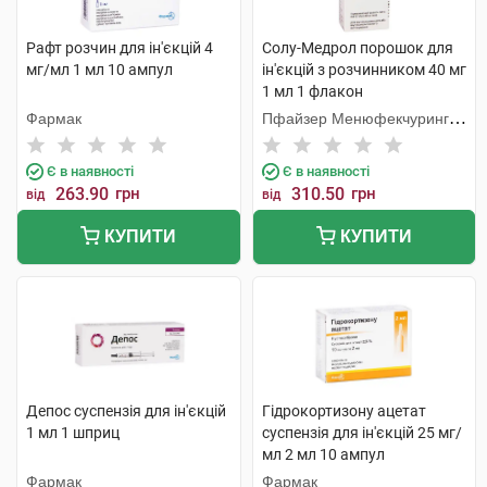
Рафт розчин для ін'єкцій 4
Солу-Медрол порошок для
мг/мл 1 мл 10 ампул
ін'єкцій з розчинником 40 мг
1 мл 1 флакон
Фармак
Пфайзер Менюфекчуринг
Бельгія
Є в наявності
Є в наявності
263.90
грн
310.50
грн
від
від
КУПИТИ
КУПИТИ
Депос суспензія для ін'єкцій
Гідрокортизону ацетат
1 мл 1 шприц
суспензія для ін'єкцій 25 мг/
мл 2 мл 10 ампул
Фармак
Фармак