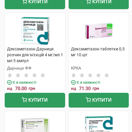
КУПИТИ
КУПИТИ
Дексаметазон Дарниця
Дексаметазон таблетки 0,5
розчин для ін'єкцій 4 мг/мл 1
мг 10 шт
мл 5 ампул
Дарниця ФФ
КРКА
Є в наявності
Є в наявності
70.00
грн
71.30
грн
від
від
КУПИТИ
КУПИТИ