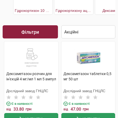
Гідрокортизон 10 мг Мібе
Гідрокортизону ацетат
Дексаме
Фільтри
Дексаметазон розчин для
Дексаметазон таблетки 0,5
ін'єкцій 4 мг/мл 1 мл 5 ампул
мг 50 шт
Дослідний завод ГНЦЛС
Дослідний завод ГНЦЛС
Є в наявності
Є в наявності
33.80
грн
47.00
грн
від
від