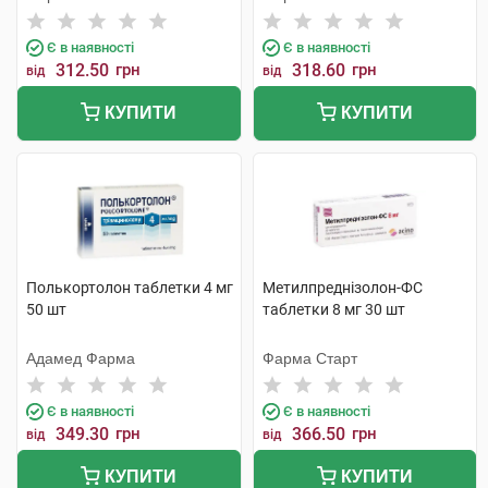
Є в наявності
Є в наявності
312.50
грн
318.60
грн
від
від
КУПИТИ
КУПИТИ
Полькортолон таблетки 4 мг
Метилпреднізолон-ФС
50 шт
таблетки 8 мг 30 шт
Адамед Фарма
Фарма Старт
Є в наявності
Є в наявності
349.30
грн
366.50
грн
від
від
КУПИТИ
КУПИТИ