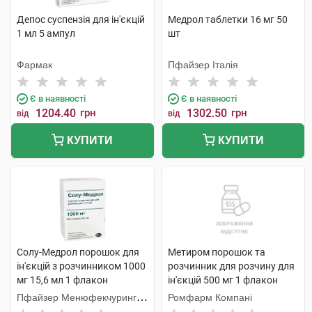
Депос суспензія для ін'єкцій
Медрол таблетки 16 мг 50
1 мл 5 ампул
шт
Фармак
Пфайзер Італія
Є в наявності
Є в наявності
1204.40
грн
1302.50
грн
від
від
КУПИТИ
КУПИТИ
Солу-Медрол порошок для
Метиром порошок та
ін'єкцій з розчинником 1000
розчинник для розчину для
мг 15,6 мл 1 флакон
ін'єкцій 500 мг 1 флакон
Пфайзер Менюфекчуринг
Ромфарм Компані
Бельгія