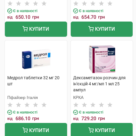
Є в наявності
Є в наявності
650.10
грн
654.70
грн
від
від
КУПИТИ
КУПИТИ
Медрол таблетки 32 мг 20
Дексаметазон розчин для
шт
ін'єкцій 4 мг/мл 1 мл 25
ампул
Пфайзер Італія
КРКА
Є в наявності
Є в наявності
686.10
грн
729.20
грн
від
від
КУПИТИ
КУПИТИ