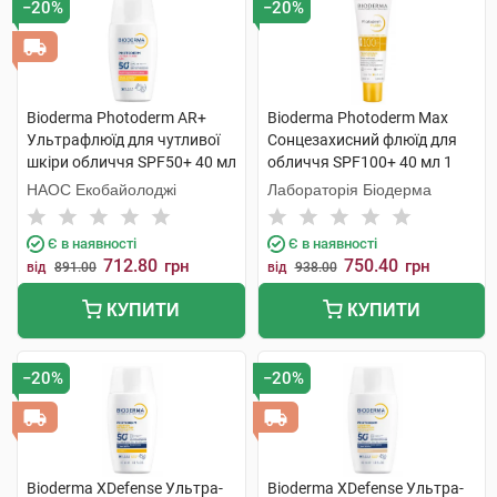
−20%
−20%
Bioderma Photoderm AR+
Bioderma Photoderm Max
Ультрафлюїд для чутливої
Сонцезахисний флюїд для
шкіри обличчя SPF50+ 40 мл
обличчя SPF100+ 40 мл 1
1 флакон
туба
НАОС Екобайолоджі
Лабораторія Біодерма
Є в наявності
Є в наявності
712.80
750.40
грн
грн
від
891.00
від
938.00
КУПИТИ
КУПИТИ
−20%
−20%
Bioderma XDefense Ультра-
Bioderma XDefense Ультра-