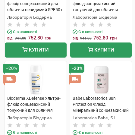
флюід сонцезахисний для
флюід сонцезахисний
обличчя невидимий SPF50+
тонуючий для обличчя
40 мл 1 флакон
SPF50+ тон 01 40 мл 1
Лабораторія Біодерма
Лабораторія Біодерма
флакон
Є в наявності
Є в наявності
752.80
752.80
грн
грн
від
941.00
від
941.00
КУПИТИ
КУПИТИ
−20%
−20%
Bioderma XDefense Ультра-
Babe Laboratorios Sun
флюід сонцезахисний
Protection Флюїд
тонуючий для обличчя
мінеральний сонцезахисний
SPF50+ тон 02 40 мл 1
з фізичними фільтрами з
Лабораторія Біодерма
Laboratorios Babe, S.L.
флакон
тонуючим ефектом з SPF50
50 мл 1 флакон
Є в наявності
Є в наявності