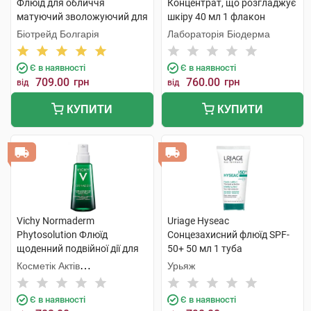
Флюїд для обличчя
Концентрат, що розгладжує
матуючий зволожуючий для
шкіру 40 мл 1 флакон
жирної та проблемної шкіри
Біотрейд Болгарія
Лабораторія Біодерма
50 мл 1 туба
Є в наявності
Є в наявності
709.00
грн
760.00
грн
від
від
КУПИТИ
КУПИТИ
Vichy Normaderm
Uriage Hyseac
Phytosolution Флюїд
Сонцезахисний флюїд SPF-
щоденний подвійної дії для
50+ 50 мл 1 туба
жирної, схильної до
Косметік Актів
Урьяж
недоліків шкіри 50 мл 1
Інтернаціональ
флакон
Є в наявності
Є в наявності