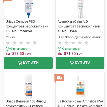
Uriage Xemose PSO
Avene XeraCalm A.D
Концентрат заспокійливий
Концентрат заспокійливий
150 мл 1 флакон
40 мл 1 туба
Урьяж
П'єр Фабр Дермо-Косметик
Є в наявності
Є в наявності
828.50
грн
871.80
грн
від
від
КУПИТИ
КУПИТИ
Uriage Bariesun 100 Флюїд
La Roche-Posay Anthelios UVA
сонцезахисний Екстрем
400 Дермо-Педіатрікс Флюїд