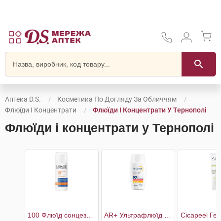
Аптека D.S.
Косметика По Догляду За Обличчям
Флюїди І Концентрати
Флюїди І Концентрати У Тернополі
Флюїди і концентрати у Тернополі
100 Флюїд сонцезахисний Екстрем SPF50+
AR+ Ультрафлюїд для чутливої шкіри обличчя SPF50+