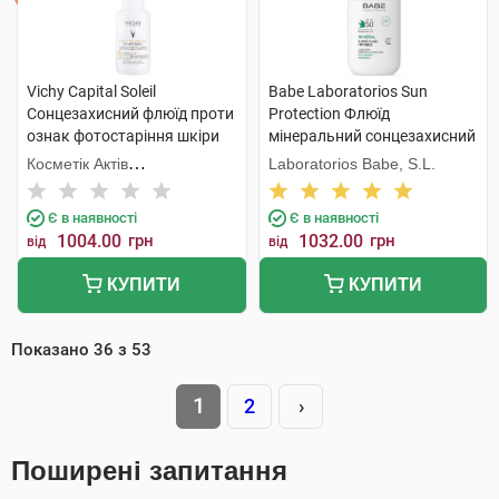
Vichy Capital Soleil
Babe Laboratorios Sun
Сонцезахисний флюїд проти
Protection Флюїд
ознак фотостаріння шкіри
мінеральний сонцезахисний
обличчя SPF50+ 40 мл 1
з фізичними фільтрами з
Косметік Актів
Laboratorios Babe, S.L.
флакон
SPF50 50 мл 1 флакон
Інтернаціональ
Є в наявності
Є в наявності
1004.00
грн
1032.00
грн
від
від
КУПИТИ
КУПИТИ
Показано
36
з
53
1
2
›
Поширені запитання