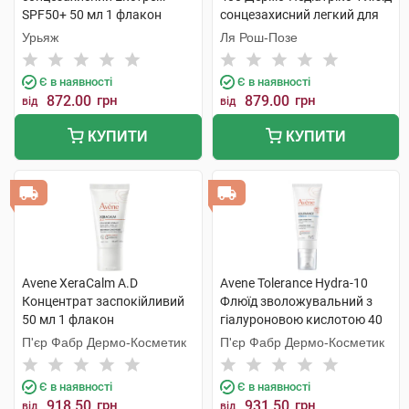
SPF50+ 50 мл 1 флакон
сонцезахисний легкий для
чутливої шкіри дітей SPF50+
Урьяж
Ля Рош-Позе
50 мл 1 флакон
Є в наявності
Є в наявності
872.00
грн
879.00
грн
від
від
КУПИТИ
КУПИТИ
Avene XeraCalm A.D
Avene Tolerance Hydra-10
Концентрат заспокійливий
Флюїд зволожувальний з
50 мл 1 флакон
гіалуроновою кислотою 40
мл 1 туба
П'єр Фабр Дермо-Косметик
П'єр Фабр Дермо-Косметик
Є в наявності
Є в наявності
918.50
грн
931.50
грн
від
від