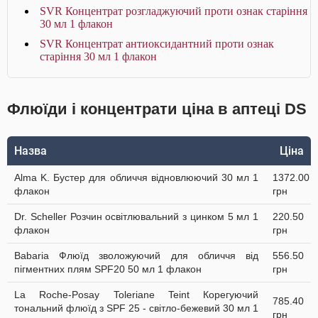
SVR Концентрат розгладжуючий проти ознак старіння
30 мл 1 флакон
SVR Концентрат антиоксидантний проти ознак
старіння 30 мл 1 флакон
Флюїди і концентрати ціна в аптеці DS
Назва
Ціна
Alma K. Бустер для обличчя відновлюючий 30 мл 1
1372.00
флакон
грн
Dr. Scheller Розчин освітлювальний з цинком 5 мл 1
220.50
флакон
грн
Babaria Флюїд зволожуючий для обличчя від
556.50
пігментних плям SPF20 50 мл 1 флакон
грн
La Roche-Posay Toleriane Teint Корегуючий
785.40
тональний флюїд з SPF 25 - світло-бежевий 30 мл 1
грн