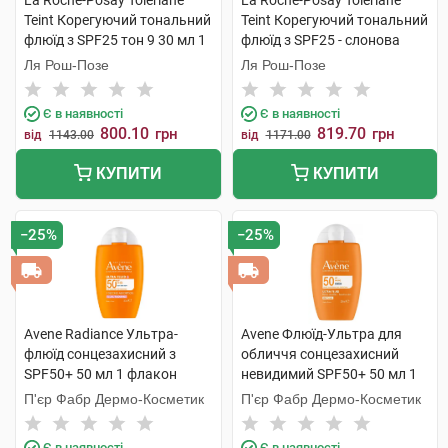
La Roche-Posay Toleriane
La Roche-Posay Toleriane
Teint Корегуючий тональний
Teint Корегуючий тональний
флюїд з SPF25 тон 9 30 мл 1
флюїд з SPF25 - слонова
туба
кістка 30 мл 1 туба
Ля Рош-Позе
Ля Рош-Позе
Є в наявності
Є в наявності
800.10
819.70
грн
грн
від
1143.00
від
1171.00
КУПИТИ
КУПИТИ
−25%
−25%
Avene Radiance Ультра-
Avene Флюїд-Ультра для
флюїд сонцезахисний з
обличчя сонцезахисний
SPF50+ 50 мл 1 флакон
невидимий SPF50+ 50 мл 1
флакон
П'єр Фабр Дермо-Косметик
П'єр Фабр Дермо-Косметик
Є в наявності
Є в наявності