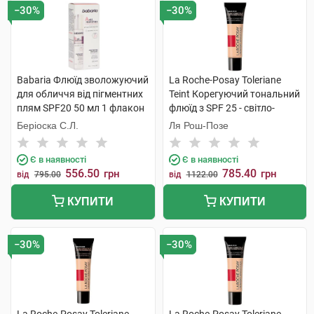
−30%
−30%
Babaria Флюїд зволожуючий
La Roche-Posay Toleriane
для обличчя від пігментних
Teint Корегуючий тональний
плям SPF20 50 мл 1 флакон
флюїд з SPF 25 - світло-
бежевий 30 мл 1 туба
Беріоска С.Л.
Ля Рош-Позе
Є в наявності
Є в наявності
556.50
785.40
грн
грн
від
795.00
від
1122.00
КУПИТИ
КУПИТИ
−30%
−30%