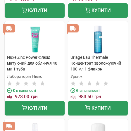
КУПИТИ
КУПИТИ
Nuxe Zinc Power Флюїд
Uriage Eau Thermale
матуючий для обличчя 40
Концентрат зволожуючий
мл 1 туба
100 мл 1 флакон
Лабораторія Нюкс
Урьяж
Є в наявності
Є в наявності
973.00
грн
983.50
грн
від
від
КУПИТИ
КУПИТИ