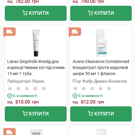
782.00
грн
790.00
грн
від
від
КУПИТИ
КУПИТИ
Lierac Dioptiride Флюїд для
Avene Cleanance Comedomed
корекції темних кіл під очима
Концентрат проти недоліків
15 мл 1 туба
шкіри 30 мл 1 флакон
Лабораторії Лієрак
П'єр Фабр Дермо-Косметик
Є в наявності
Є в наявності
810.00
грн
812.00
грн
від
від
КУПИТИ
КУПИТИ