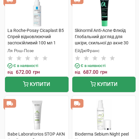
La Roche-Posay Cicaplast В5
Skinormil Anti-Acne Флюїд
Спрей відновлюючий
Глобальний догляд для
заспокійливий 100 мл 1
шкіри, схильної до акне 30
флакон
мл 1 туба
Ля Рош-Позе
ЕйДжіФранс
Є в наявності
Є в наявності
672.00
грн
687.00
грн
від
від
КУПИТИ
КУПИТИ
Babe Laboratorios STOP AKN
Bioderma Sebium Night peel