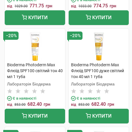
771.75
774.75
грн
грн
від
1029.00
від
1033.00
КУПИТИ
КУПИТИ
−20%
−20%
Bioderma Photoderm Max
Bioderma Photoderm Max
Флюїд SPF100 світлий тон 40
Флюїд SPF100 дуже світлий
мл 1 туба
тон 40 мл 1 туба
Лабораторія Біодерма
Лабораторія Біодерма
Є в наявності
Є в наявності
682.40
682.40
грн
грн
від
853.00
від
853.00
КУПИТИ
КУПИТИ