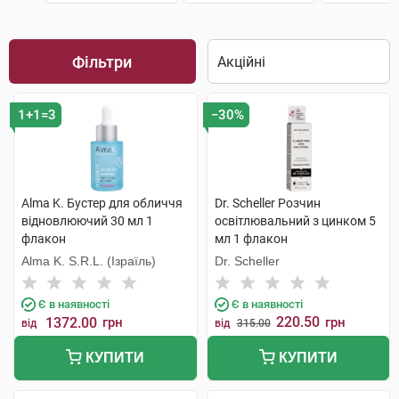
Фільтри
1+1=3
−30%
Alma K. Бустер для обличчя
Dr. Scheller Розчин
відновлюючий 30 мл 1
освітлювальний з цинком 5
флакон
мл 1 флакон
Alma K. S.R.L. (Ізраїль)
Dr. Scheller
Є в наявності
Є в наявності
220.50
1372.00
грн
грн
від
від
315.00
КУПИТИ
КУПИТИ