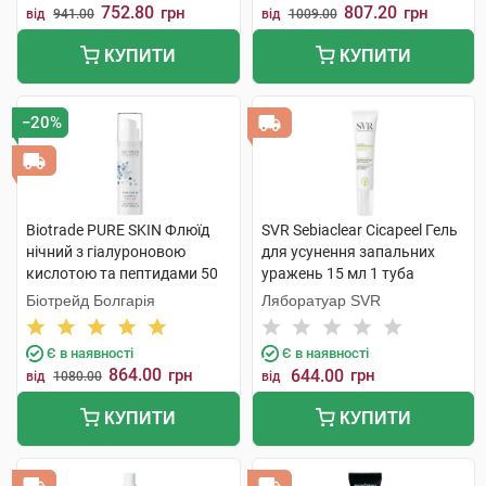
752.80
807.20
грн
грн
від
941.00
від
1009.00
КУПИТИ
КУПИТИ
−20%
Biotrade PURE SKIN Флюїд
SVR Sebiaclear Cicapeel Гель
нічний з гіалуроновою
для усунення запальних
кислотою та пептидами 50
уражень 15 мл 1 туба
мл 1 флакон
Біотрейд Болгарія
Ляборатуар SVR
Є в наявності
Є в наявності
864.00
грн
644.00
грн
від
1080.00
від
КУПИТИ
КУПИТИ