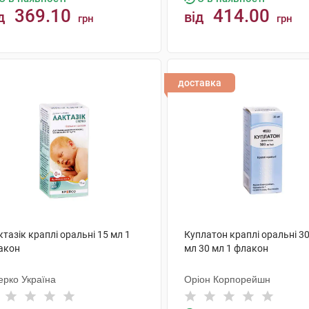
369.10
414.00
д
від
грн
грн
КУПИТИ
КУПИТИ
доставка
тазік краплі оральні 15 мл 1
Куплатон краплі оральні 30
акон
мл 30 мл 1 флакон
ерко Україна
Оріон Корпорейшн