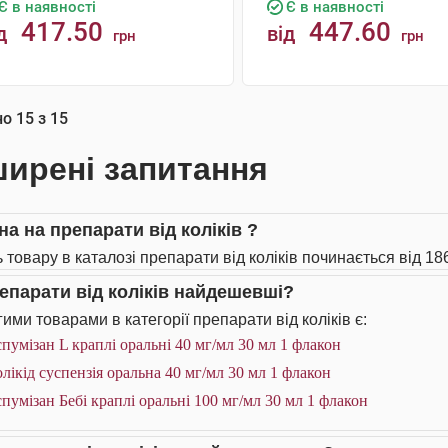
Є в наявності
Є в наявності
417.50
447.60
д
від
грн
грн
КУПИТИ
КУПИТИ
но
15
з
15
ирені запитання
на на препарати від коліків ?
 товару в каталозі препарати від коліків починається від 186
репарати від коліків найдешевші?
ими товарами в категорії препарати від коліків є:
пумізан L краплі оральні 40 мг/мл 30 мл 1 флакон
лікід суспензія оральна 40 мг/мл 30 мл 1 флакон
пумізан Бебі краплі оральні 100 мг/мл 30 мл 1 флакон