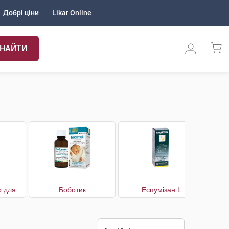
Добрі ціни
Likar Online
НАЙТИ
Бенелайф Коліно для усунення симптомів кишкових колік
Боботик
Еспумізан L