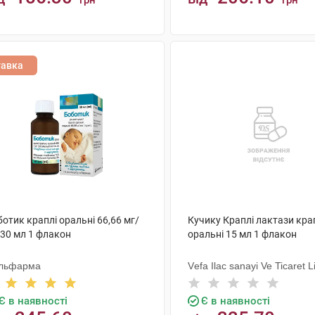
грн
грн
КУПИТИ
КУПИТИ
тавка
отик краплі оральні 66,66 мг/
Кучику Краплі лактази кра
 30 мл 1 флакон
оральні 15 мл 1 флакон
льфарма
Vеfa Ilac sanayi Ve Ticaret L
Sirketi
Є в наявності
Є в наявності