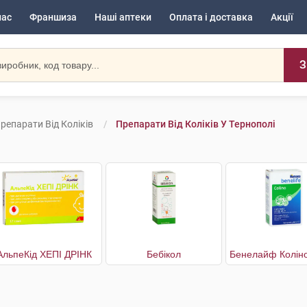
нас
Франшиза
Наші аптеки
Оплата і доставка
Акції
З
репарати Від Коліків
Препарати Від Коліків У Тернополі
АльпеКід ХЕПІ ДРІНК
Бебікол