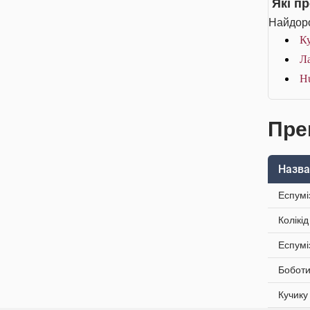
Які п
Найдоро
Ку
Ла
Hu
Преп
Назва
Еспумі
Колікі
Еспумі
Боботи
Кучику