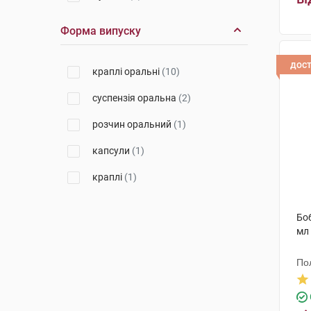
Сперко Україна
(1)
Форма випуску
Оріон Корпорейшн
(1)
дос
краплі оральні
(10)
суспензія оральна
(2)
розчин оральний
(1)
капсули
(1)
краплі
(1)
Боб
мл
По