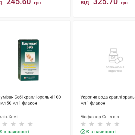
245.60
325.70
д
від
грн
грн
КУПИТИ
КУПИТИ
умізан Бебі краплі оральні 100
Укропна вода краплі ораль
/мл 50 мл 1 флакон
мл 1 флакон
рлін-Хемі
Біофактор Сп. з о.о.
Є в наявності
Є в наявності