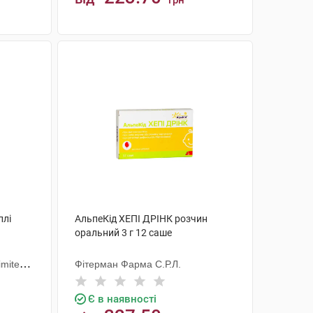
грн
КУПИТИ
плі
АльпеКід ХЕПІ ДРІНК розчин
оральний 3 г 12 саше
imited
Фітерман Фарма С.Р.Л.
Є в наявності