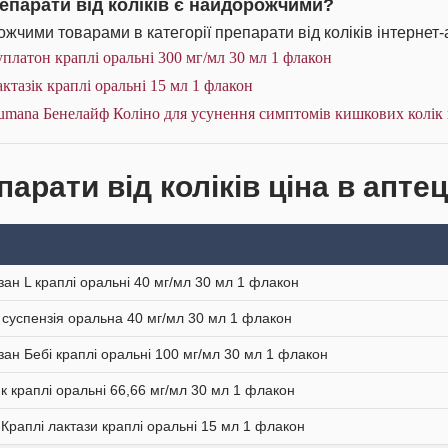
репарати від коліків є найдорожчими?
жчими товарами в категорії препарати від коліків інтернет-
платон краплі оральні 300 мг/мл 30 мл 1 флакон
ктазік краплі оральні 15 мл 1 флакон
mana Бенелайф Коліно для усунення симптомів кишкових колік 
арати від коліків ціна в аптец
зан L краплі оральні 40 мг/мл 30 мл 1 флакон
д суспензія оральна 40 мг/мл 30 мл 1 флакон
зан Бебі краплі оральні 100 мг/мл 30 мл 1 флакон
к краплі оральні 66,66 мг/мл 30 мл 1 флакон
 Краплі лактази краплі оральні 15 мл 1 флакон