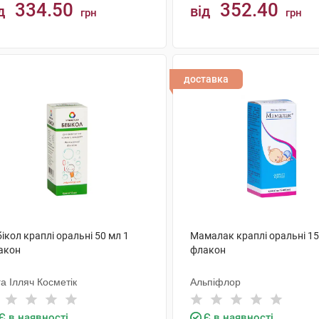
334.50
352.40
д
від
грн
грн
КУПИТИ
КУПИТИ
доставка
ікол краплі оральні 50 мл 1
Мамалак краплі оральні 15
акон
флакон
а Ілляч Косметік
Альпіфлор
Є в наявності
Є в наявності