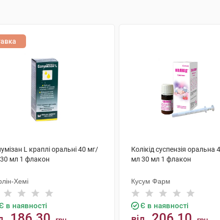
тавка
умізан L краплі оральні 40 мг/
Колікід суспензія оральна 
 30 мл 1 флакон
мл 30 мл 1 флакон
рлін-Хемі
Кусум Фарм
Є в наявності
Є в наявності
186.30
206.10
д
від