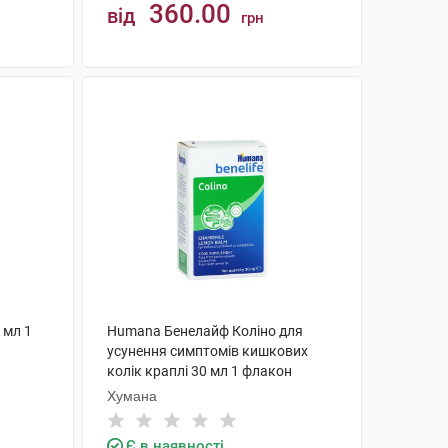
360.00
від
грн
КУПИТИ
 мл 1
Humana Бенелайф Коліно для
усунення симптомів кишкових
колік краплі 30 мл 1 флакон
Хумана
Є в наявності