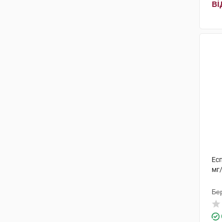
ві
Есп
мг
Бе