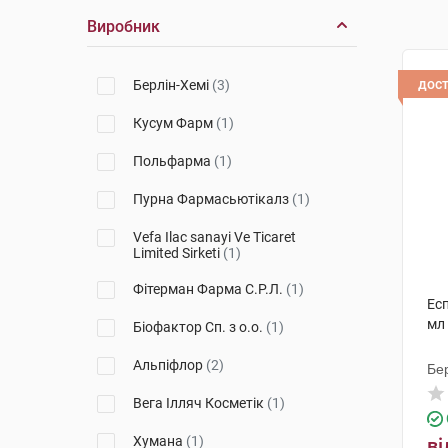
Виробник
дос
Берлін-Хемі
(3)
Кусум Фарм
(1)
Польфарма
(1)
Пурна Фармасьютікалз
(1)
Vеfa Ilac sanayi Ve Ticaret
Limited Sirketi
(1)
Фітерман Фарма С.Р.Л.
(1)
Есп
мл
Біофактор Сп. з о.о.
(1)
Альпіфлор
(2)
Бе
Вега Ілляч Косметік
(1)
Хумана
(1)
ві