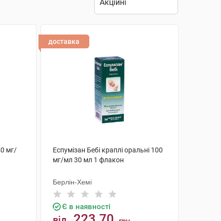
доставка
40 мг/
Еспумізан Бебі краплі оральні 100
мг/мл 30 мл 1 флакон
Берлін-Хемі
Є в наявності
223.70
від