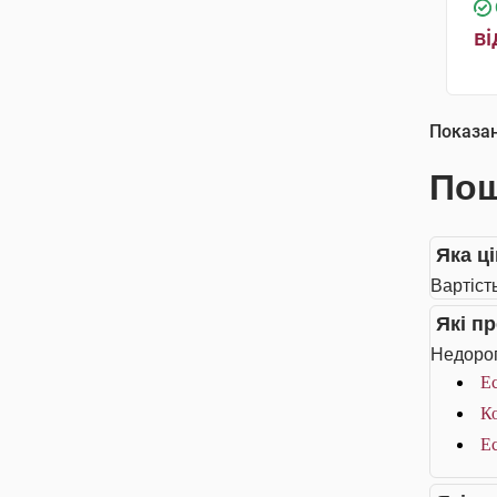
ві
Показа
Пош
Яка ці
Вартість
Які п
Недорог
Ес
Ко
Ес