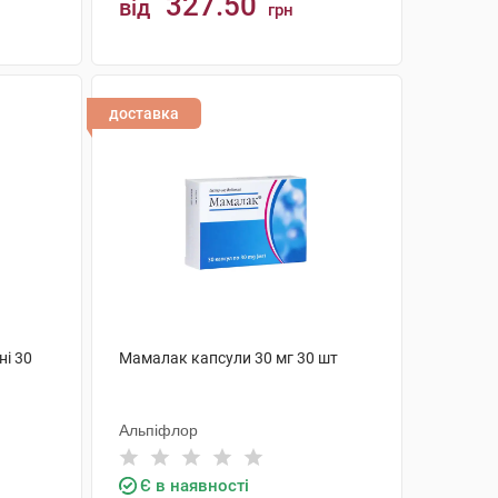
327.50
від
грн
КУПИТИ
доставка
ні 30
Мамалак капсули 30 мг 30 шт
Альпіфлор
Є в наявності