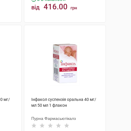
416.00
від
грн
КУПИТИ
0 мг/
Інфакол суспензія оральна 40 мг/
мл 50 мл 1 флакон
Пурна Фармасьютікалз