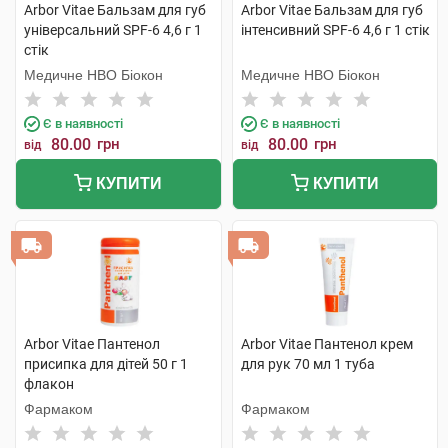
Arbor Vitae Бальзам для губ
Arbor Vitae Бальзам для губ
універсальний SPF-6 4,6 г 1
інтенсивний SPF-6 4,6 г 1 стік
стік
Медичне НВО Біокон
Медичне НВО Біокон
Є в наявності
Є в наявності
80.00
грн
80.00
грн
від
від
КУПИТИ
КУПИТИ
Arbor Vitae Пантенол
Arbor Vitae Пантенол крем
присипка для дітей 50 г 1
для рук 70 мл 1 туба
флакон
Фармаком
Фармаком