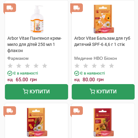
Arbor Vitae Пантенол крем-
Arbor Vitae Бальзам для губ
мило для дітей 250 мл 1
дитячий SPF-6 4,6 г 1 стік
флакон
Фармаком
Медичне НВО Біокон
Є в наявності
Є в наявності
65.00
грн
80.00
грн
від
від
КУПИТИ
КУПИТИ