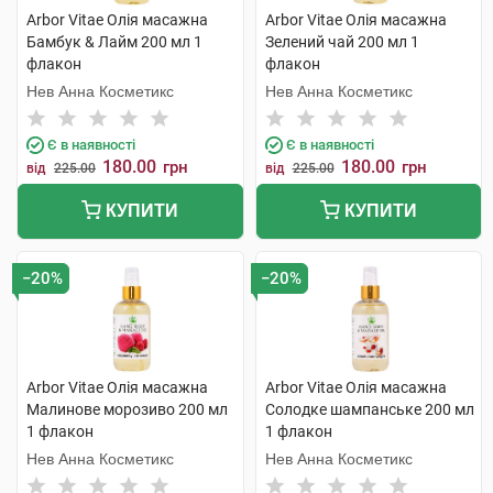
Arbor Vitae Олія масажна
Arbor Vitae Олія масажна
Бамбук & Лайм 200 мл 1
Зелений чай 200 мл 1
флакон
флакон
Нев Анна Косметикс
Нев Анна Косметикс
Є в наявності
Є в наявності
180.00
180.00
грн
грн
від
225.00
від
225.00
КУПИТИ
КУПИТИ
−20%
−20%
Arbor Vitae Олія масажна
Arbor Vitae Олія масажна
Малинове морозиво 200 мл
Солодке шампанське 200 мл
1 флакон
1 флакон
Нев Анна Косметикс
Нев Анна Косметикс