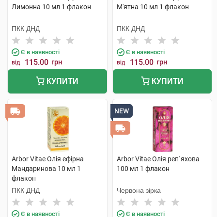
Лимонна 10 мл 1 флакон
М'ятна 10 мл 1 флакон
ПКК ДНД
ПКК ДНД
Є в наявності
Є в наявності
115.00
грн
115.00
грн
від
від
КУПИТИ
КУПИТИ
NEW
Arbor Vitae Олія ефірна
Arbor Vitae Олія реп`яхова
Мандаринова 10 мл 1
100 мл 1 флакон
флакон
ПКК ДНД
Червона зірка
Є в наявності
Є в наявності