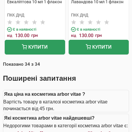
Евкаліптова 10 мл 1 флакон
Лавандова 10 мл 1 флакон
ПКК ДНД
ПКК ДНД
Є в наявності
Є в наявності
130.00
грн
130.00
грн
від
від
КУПИТИ
КУПИТИ
Показано
34
з
34
Поширені запитання
Яка ціна на косметика arbor vitae ?
Вартість товару в каталозі косметика arbor vitae
починається від 45 грн.
Які косметика arbor vitae найдешевші?
Недорогими товарами в категорії косметика arbor vitae є: