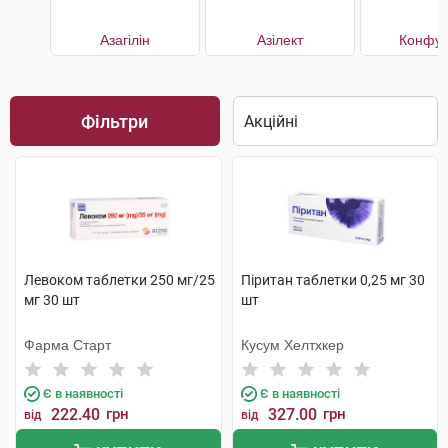
Азагілін
Азілект
Конфун
Фільтри
Левоком таблетки 250 мг/25
Піритан таблетки 0,25 мг 30
мг 30 шт
шт
Фарма Старт
Кусум Хелтхкер
Є в наявності
Є в наявності
222.40
грн
327.00
грн
від
від