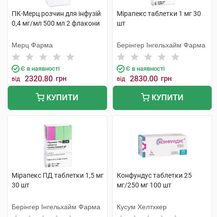
ПК-Мерц розчин для інфузій
Мірапекс таблетки 1 мг 30
0,4 мг/мл 500 мл 2 флакони
шт
Мерц Фарма
Берінгер Інгельхайм Фарма
Є в наявності
Є в наявності
2320.80
грн
2830.00
грн
від
від
КУПИТИ
КУПИТИ
Мірапекс ПД таблетки 1,5 мг
Конфундус таблетки 25
30 шт
мг/250 мг 100 шт
Берінгер Інгельхайм Фарма
Кусум Хелтхкер