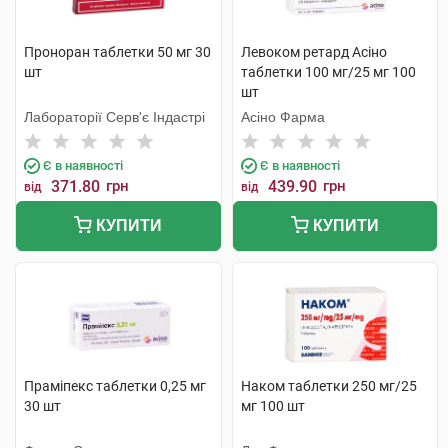
Проноран таблетки 50 мг 30
Левоком ретард Асіно
шт
таблетки 100 мг/25 мг 100
шт
Лабораторії Серв'є Індастрі
Асіно Фарма
Є в наявності
Є в наявності
371.80
грн
439.90
грн
від
від
КУПИТИ
КУПИТИ
Праміпекс таблетки 0,25 мг
Наком таблетки 250 мг/25
30 шт
мг 100 шт