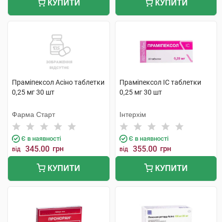
КУПИТИ
КУПИТИ
Праміпексол Асіно таблетки
Праміпексол IC таблетки
0,25 мг 30 шт
0,25 мг 30 шт
Фарма Старт
Інтерхім
Є в наявності
Є в наявності
345.00
грн
355.00
грн
від
від
КУПИТИ
КУПИТИ