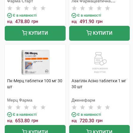
Фарма Старт
Лек Фармацевтична
компанія
Є в наявності
Є в наявності
478.80
грн
491.90
грн
від
від
КУПИТИ
КУПИТИ
Пк-Мерц таблетки 100 мг 30
Азагілін Асіно таблетки 1 мг
шт
30 шт
Мерц Фарма
Дженефарм
Є в наявності
Є в наявності
653.80
грн
720.30
грн
від
від
КУПИТИ
КУПИТИ