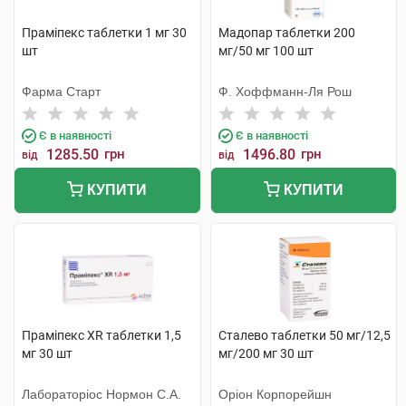
Праміпекс таблетки 1 мг 30
Мадопар таблетки 200
шт
мг/50 мг 100 шт
Фарма Старт
Ф. Хоффманн-Ля Рош
Є в наявності
Є в наявності
1285.50
грн
1496.80
грн
від
від
КУПИТИ
КУПИТИ
Праміпекс XR таблетки 1,5
Сталево таблетки 50 мг/12,5
мг 30 шт
мг/200 мг 30 шт
Лабораторіос Нормон С.А.
Оріон Корпорейшн