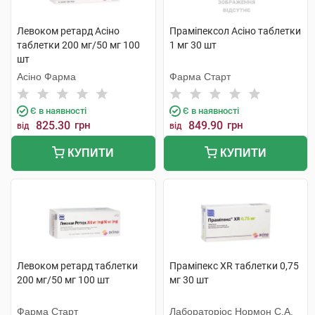
Левоком ретард Асіно
Праміпексол Асіно таблетки
таблетки 200 мг/50 мг 100
1 мг 30 шт
шт
Асіно Фарма
Фарма Старт
Є в наявності
Є в наявності
825.30
грн
849.90
грн
від
від
КУПИТИ
КУПИТИ
Левоком ретард таблетки
Праміпекс XR таблетки 0,75
200 мг/50 мг 100 шт
мг 30 шт
Фарма Старт
Лабораторіос Нормон С.А.