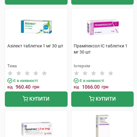
Азілект таблетки 1 мг 30 шт
Праміпексол IC таблетки 1
мг 30 шт
Тева
Інтерхім
Є в наявності
Є в наявності
960.40
грн
1066.00
грн
від
від
КУПИТИ
КУПИТИ