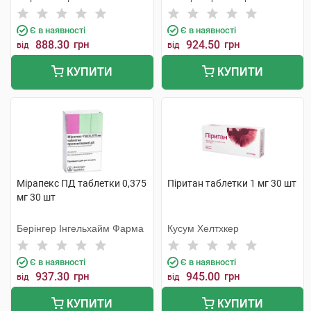
Є в наявності
Є в наявності
888.30
грн
924.50
грн
від
від
КУПИТИ
КУПИТИ
Мірапекс ПД таблетки 0,375
Піритан таблетки 1 мг 30 шт
мг 30 шт
Берінгер Інгельхайм Фарма
Кусум Хелтхкер
Є в наявності
Є в наявності
937.30
грн
945.00
грн
від
від
КУПИТИ
КУПИТИ