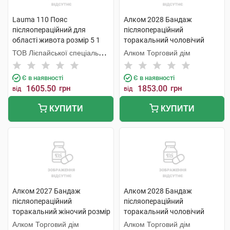
Lauma 110 Пояс
Алком 2028 Бандаж
післяопераційний для
післяопераційний
області живота розмір 5 1
торакальний чоловічий
шт
розмір 5 сірий 1 шт
ТОВ Лієпайської спеціальної
Алком Торговий дім
економічної зони Лаума
Медікал,
Є в наявності
Є в наявності
1605.50
грн
1853.00
грн
від
від
КУПИТИ
КУПИТИ
Алком 2027 Бандаж
Алком 2028 Бандаж
післяопераційний
післяопераційний
торакальний жіночий розмір
торакальний чоловічий
5 1 шт
розмір 6 сірий 1 шт
Алком Торговий дім
Алком Торговий дім