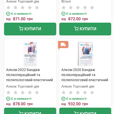
розмір 8 1 шт
Алком Торговий дім
Віталі
Є в наявності
Є в наявності
871.00
грн
872.00
грн
від
від
КУПИТИ
КУПИТИ
Алком 2022 Бандаж
Алком 2020 Бандаж
післяопераційний та
післяопераційний та
післяпологовий еластичний
післяпологовий еластичний
Євро розмір 7 1 шт
розмір 2 1 шт
Алком Торговий дім
Алком Торговий дім
Є в наявності
Є в наявності
878.00
грн
932.00
грн
від
від
КУПИТИ
КУПИТИ