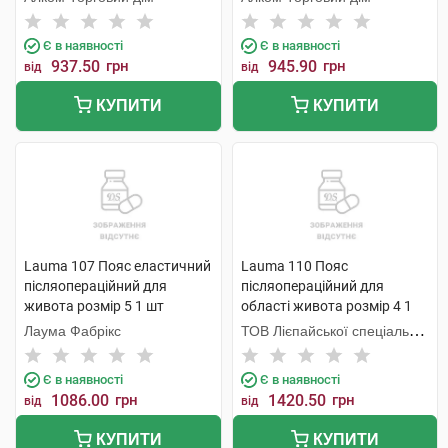
Є в наявності
Є в наявності
937.50
грн
945.90
грн
від
від
КУПИТИ
КУПИТИ
Lauma 107 Пояс еластичний
Lauma 110 Пояс
післяопераційний для
післяопераційний для
живота розмір 5 1 шт
області живота розмір 4 1
шт
Лаума Фабрікс
ТОВ Лієпайської спеціальної
економічної зони Лаума
Медікал,
Є в наявності
Є в наявності
1086.00
грн
1420.50
грн
від
від
КУПИТИ
КУПИТИ