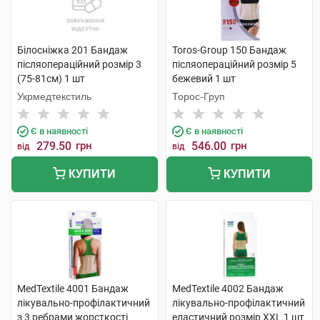
Білосніжка 201 Бандаж
Toros-Group 150 Бандаж
післяопераційний розмір 3
післяопераційний розмір 5
(75-81см) 1 шт
бежевий 1 шт
Укрмедтекстиль
Торос-Груп
Є в наявності
Є в наявності
279.50
грн
546.00
грн
від
від
КУПИТИ
КУПИТИ
MedTextile 4001 Бандаж
MedTextile 4002 Бандаж
лікувально-профілактичний
лікувально-профілактичний
з 3 ребрами жорсткості
еластичний розмір XXL 1 шт