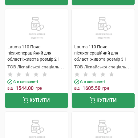
Lauma 110 Пояс
Lauma 110 Пояс
післяопераційний для
післяопераційний для
області живота розмір 2 1
області живота розмір 3 1
шт
шт
ТОВ Лієпайської спеціальної
ТОВ Лієпайської спеціальної
економічної зони Лаума
економічної зони Лаума
Медікал,
Медікал,
Є в наявності
Є в наявності
1544.00
грн
1605.50
грн
від
від
КУПИТИ
КУПИТИ