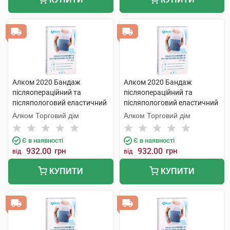
Алком 2020 Бандаж
Алком 2020 Бандаж
післяопераційний та
післяопераційний та
післяпологовий еластичний
післяпологовий еластичний
розмір 5 1 шт
розмір 6 1 шт
Алком Торговий дім
Алком Торговий дім
Є в наявності
Є в наявності
932.00
грн
932.00
грн
від
від
КУПИТИ
КУПИТИ