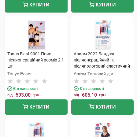
КУПИТИ
КУПИТИ
Tonus Elast 9901 Пояс
Алком 2022 Бандаж
післяопераційний розмір 2 1
післяопераційний та
шт
післяпологовий еластичний
Євро розмір 5 1 шт
Тонус Еласт
Алком Торговий дім
Є в наявності
Є в наявності
593.00
грн
605.10
грн
від
від
КУПИТИ
КУПИТИ