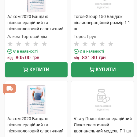
Алком 2020 Бандаж
Toros-Group 150 Бандаж
післяопераційний та
післяопераційний розмір 1 1
післяпологовий еластичний
шт
розмір 7 1 шт
Алком Торговий дім
Торос-Груп
Є в наявності
Є в наявності
805.00
грн
831.30
грн
від
від
КУПИТИ
КУПИТИ
Алком 2020 Бандаж
Vitaly Пояс післяопераційний
післяопераційний та
Люкс еластичний
післяпологовий еластичний
двопанельний модель Г 1 шт