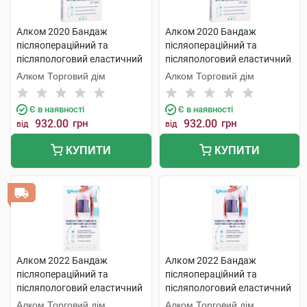
Алком 2020 Бандаж
Алком 2020 Бандаж
післяопераційний та
післяопераційний та
післяпологовий еластичний
післяпологовий еластичний
розмір 3 1 шт
розмір 4 1 шт
Алком Торговий дім
Алком Торговий дім
Є в наявності
Є в наявності
932.00
грн
932.00
грн
від
від
КУПИТИ
КУПИТИ
Алком 2022 Бандаж
Алком 2022 Бандаж
післяопераційний та
післяопераційний та
післяпологовий еластичний
післяпологовий еластичний
Євро розмір 3 1 шт
Євро розмір 4 1 шт
Алком Торговий дім
Алком Торговий дім