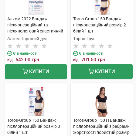
Алком 2022 Бандаж
Toros-Group 150 Бандаж
післяопераційний та
післяопераційний розмір 2
післяпологовий еластичний
білий 1 шт
Євро розмір 5 1 шт
Алком Торговий дім
Торос-Груп
Є в наявності
Є в наявності
642.00
грн
701.50
грн
від
від
КУПИТИ
КУПИТИ
Toros-Group 150 Бандаж
Toros-Group 150 П Бандаж
післяопераційний розмір 3
післяопераційний з ребрами
білий 1 шт
жорсткості пористий розмір