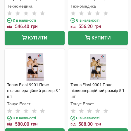
розмір M 1 шт
Техномедика
Техномедика
Є в наявності
Є в наявності
546.40
грн
556.20
грн
від
від
КУПИТИ
КУПИТИ
Tonus Elast 9901 Пояс
Tonus Elast 9901 Пояс
післяопераційний розмір 3 1
післяопераційний розмір 5 1
шт
шт
Тонус Еласт
Тонус Еласт
Є в наявності
Є в наявності
580.00
грн
588.00
грн
від
від