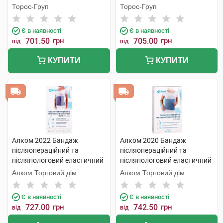
7 1 шт
Торос-Груп
Торос-Груп
Є в наявності
Є в наявності
701.50
грн
705.00
грн
від
від
КУПИТИ
КУПИТИ
Алком 2022 Бандаж
Алком 2020 Бандаж
післяопераційний та
післяопераційний та
післяпологовий еластичний
післяпологовий еластичний
Євро розмір 2 1 шт
розмір 1 1 шт
Алком Торговий дім
Алком Торговий дім
Є в наявності
Є в наявності
727.00
грн
742.50
грн
від
від