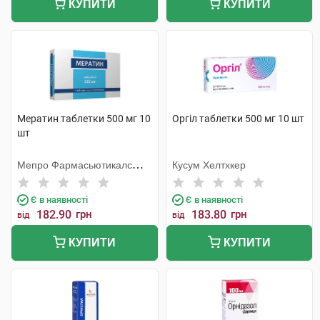
КУПИТИ
КУПИТИ
Мератин таблетки 500 мг 10
Оргіл таблетки 500 мг 10 шт
шт
Мепро Фармасьютикалс
Кусум Хелтхкер
Пріват
Є в наявності
Є в наявності
182.90
грн
183.80
грн
від
від
КУПИТИ
КУПИТИ