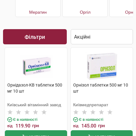
Мератин
Оргіл
Орніг
Фільтри
Орнідазол-КВ таблетки 500
Орнізол таблетки 500 мг 10
мг 10 шт
шт
Київський вітамінний завод
Київмедпрепарат
Є в наявності
Є в наявності
119.90
грн
145.00
грн
від
від