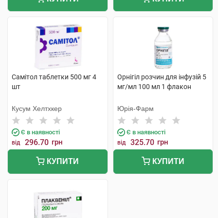
Самітол таблетки 500 мг 4
Орнігіл розчин для інфузій 5
шт
мг/мл 100 мл 1 флакон
Кусум Хелтхкер
Юрія-Фарм
Є в наявності
Є в наявності
296.70
грн
325.70
грн
від
від
КУПИТИ
КУПИТИ