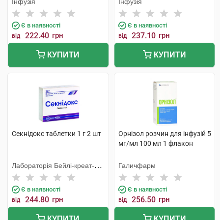
Інфузія
Інфузія
Є в наявності
Є в наявності
222.40
грн
237.10
грн
від
від
КУПИТИ
КУПИТИ
Секнідокс таблетки 1 г 2 шт
Орнізол розчин для інфузій 5
мг/мл 100 мл 1 флакон
Лабораторія Бейлі-креат-
Галичфарм
Вернуйє
Є в наявності
Є в наявності
244.80
грн
256.50
грн
від
від
КУПИТИ
КУПИТИ