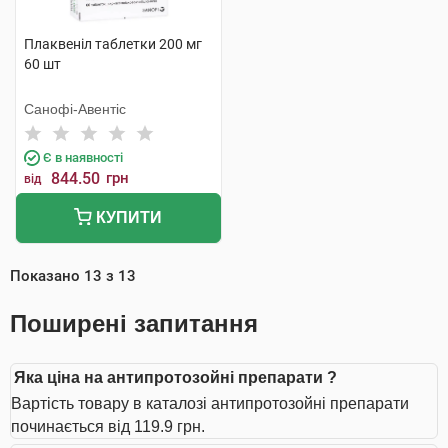
Плаквеніл таблетки 200 мг
60 шт
Санофі-Авентіс
Є в наявності
844.50
грн
від
КУПИТИ
Показано
13
з
13
Поширені запитання
Яка ціна на антипротозойні препарати ?
Вартість товару в каталозі антипротозойні препарати
починається від 119.9 грн.