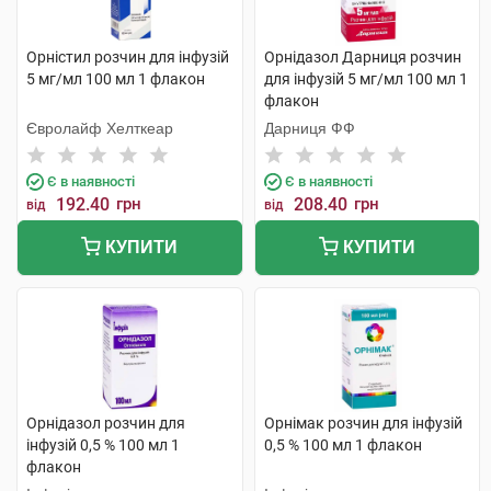
Орністил розчин для інфузій
Орнідазол Дарниця розчин
5 мг/мл 100 мл 1 флакон
для інфузій 5 мг/мл 100 мл 1
флакон
Євролайф Хелткеар
Дарниця ФФ
Є в наявності
Є в наявності
192.40
грн
208.40
грн
від
від
КУПИТИ
КУПИТИ
Орнідазол розчин для
Орнімак розчин для інфузій
інфузій 0,5 % 100 мл 1
0,5 % 100 мл 1 флакон
флакон