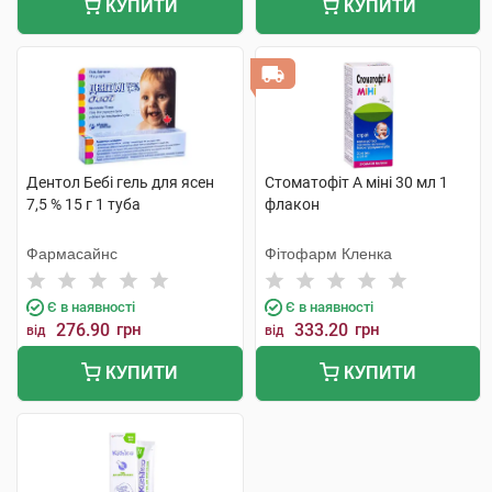
КУПИТИ
КУПИТИ
Дентол Бебі гель для ясен
Стоматофіт А міні 30 мл 1
7,5 % 15 г 1 туба
флакон
Фармасайнс
Фітофарм Кленка
Є в наявності
Є в наявності
276.90
грн
333.20
грн
від
від
КУПИТИ
КУПИТИ