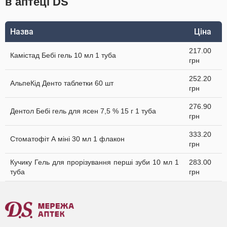
в аптеці DS
Назва
Ціна
217.00
Камістад Бебі гель 10 мл 1 туба
грн
252.20
АльпеКід Денто таблетки 60 шт
грн
276.90
Дентол Бебі гель для ясен 7,5 % 15 г 1 туба
грн
333.20
Стоматофіт А міні 30 мл 1 флакон
грн
Кучику Гель для прорізування перші зуби 10 мл 1
283.00
туба
грн