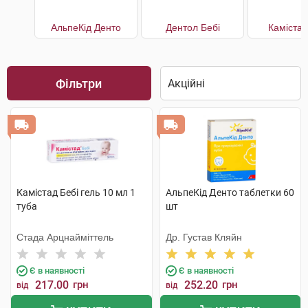
АльпеКід Денто
Дентол Бебі
Камістад
Фільтри
Камістад Бебі гель 10 мл 1
АльпеКід Денто таблетки 60
туба
шт
Стада Арцнайміттель
Др. Густав Кляйн
Є в наявності
Є в наявності
217.00
грн
252.20
грн
від
від