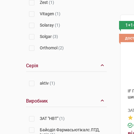
Zest
(1)
Vitagen
(1)
1+1
Solaray
(1)
Solgar
(3)
дос
Orthomol
(2)
Серія
aktiv
(1)
IF 
ши
Виробник
ЗА
ЗАТ "НВТ"
(1)
Байоділ Фармасьютікалс ЛТД,
ві