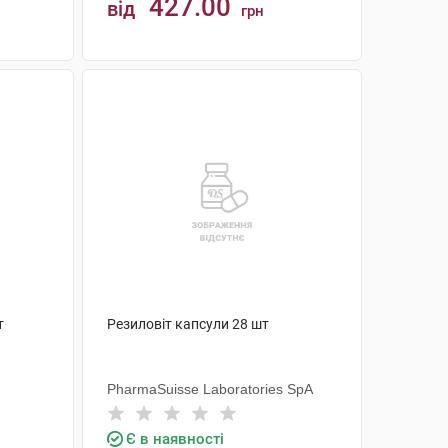
427.00
від
грн
КУПИТИ
т
Резиловіт капсули 28 шт
PharmaSuisse Laboratories SpA
Є в наявності