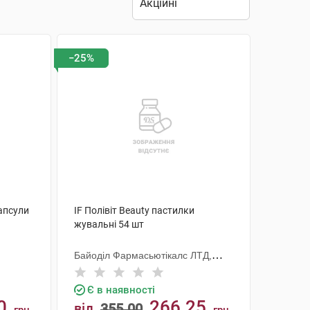
−25%
капсули
IF Полівіт Beauty пастилки
жувальні 54 шт
Байоділ Фармасьютікалс ЛТД,
Індія
Є в наявності
0
266.25
від
355.00