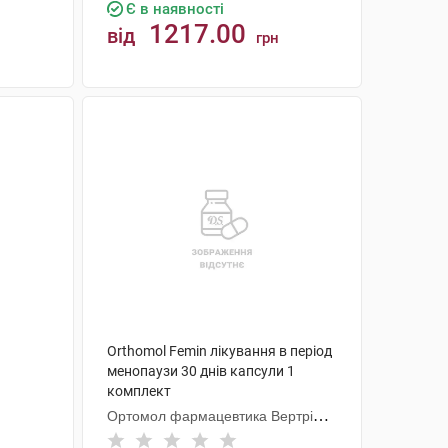
Є в наявності
1217.00
від
грн
КУПИТИ
Orthomol Femin лікування в період
менопаузи 30 днів капсули 1
комплект
Ортомол фармацевтика Вертрібс
ГмбХ