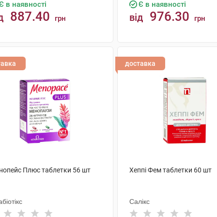
Є в наявності
Є в наявності
887.40
976.30
д
від
грн
грн
КУПИТИ
КУПИТИ
тавка
доставка
нопейс Плюс таблетки 56 шт
Хеппі Фем таблетки 60 шт
абіотікс
Салікс