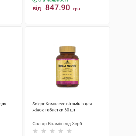
Є в наявності
847.90
від
грн
КУПИТИ
для
Solgar Комплекс вітамінів для
е
жінок таблетки 60 шт
з
Солгар Вітамін енд Херб