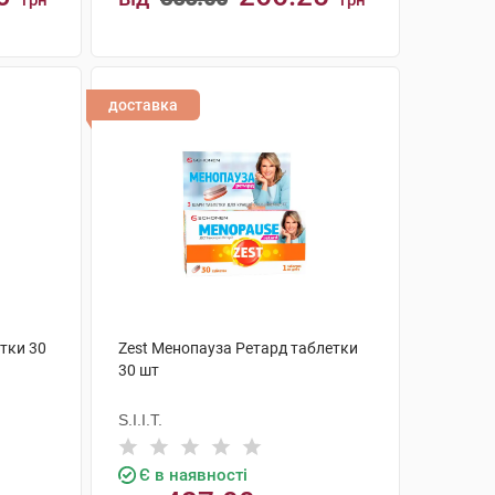
грн
грн
КУПИТИ
доставка
тки 30
Zest Менопауза Ретард таблетки
30 шт
S.I.I.T.
Є в наявності