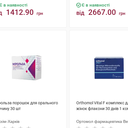
Є в наявності
Є в наявності
1412.90
2667.00
д
від
грн
грн
КУПИТИ
КУПИТИ
рольза порошок для орального
Orthomol Vital F комплекс 
зчину 30 шт
жінок флакони 30 днів 1 к
хім-Харків
Ортомол фармацевтика Ве
ГмбХ