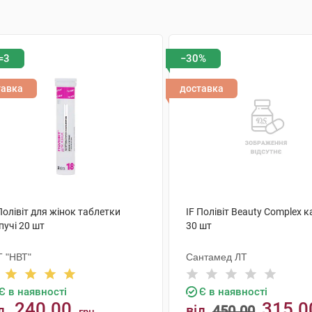
=3
−30%
тавка
доставка
Полівіт для жінок таблетки
IF Полівіт Beauty Complex 
пучі 20 шт
30 шт
Т "НВТ"
Сантамед ЛТ
Є в наявності
Є в наявності
240.00
315.0
д
від
450.00