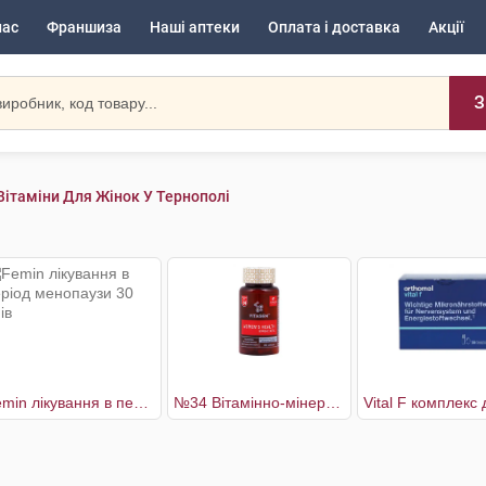
нас
Франшиза
Наші аптеки
Оплата і доставка
Акції
З
Вітаміни Для Жінок У Тернополі
Femin лікування в період менопаузи 30 днів
№34 Вітамінно-мінеральний комплекс Woman’s Health