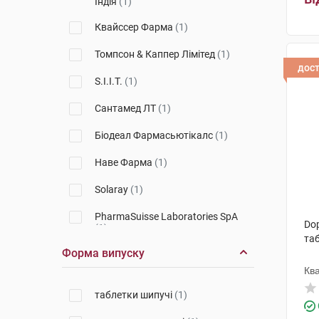
Індія
(1)
Квайссер Фарма
(1)
Томпсон & Каппер Лімітед
(1)
дос
S.I.I.T.
(1)
Сантамед ЛТ
(1)
Біодеал Фармасьютікалс
(1)
Наве Фарма
(1)
Solaray
(1)
PharmaSuisse Laboratories SpA
Dop
(1)
та
Форма випуску
Солгар Вітамін енд Херб
(3)
Кв
Вітабіотікс
(2)
таблетки шипучі
(1)
Дельта Медікел Промоушнз
(2)