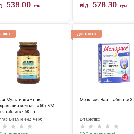
538.00
578.30
д
від
грн
грн
КУПИТИ
КУПИТИ
тавка
доставка
lgar Мультивітамінний
Менопейс Найт таблетки 3
неральний комплекс 50+ VM -
me таблетки 60 шт
лгар Вітамін енд Херб
Вітабіотікс