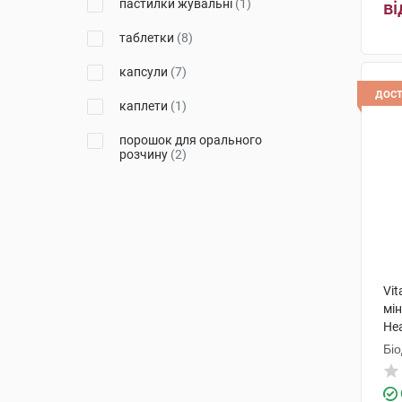
пастилки жувальні
(1)
ві
Салікс
(1)
таблетки
(8)
Ортомол фармацевтика
Вертрібс ГмбХ
(2)
капсули
(7)
дос
Лекхім-Харків
(1)
каплети
(1)
порошок для орального
розчину
(2)
Vit
мі
Hea
Бі