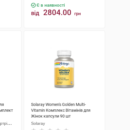
Є в наявності
2804.00
від
грн
КУПИТИ
для
Solaray Women's Golden Multi-
омплект
Vitamin Комплекс Вітамінів для
Жінок капсули 90 шт
ртрібс
Solaray