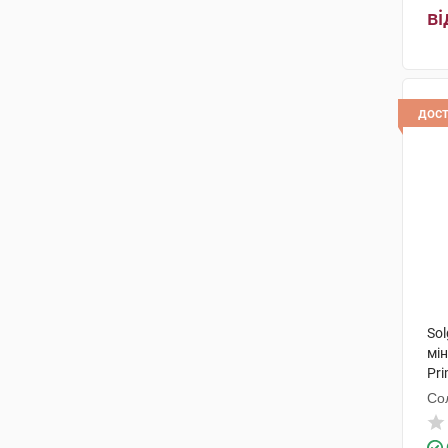
ві
дос
So
мі
Pri
Со