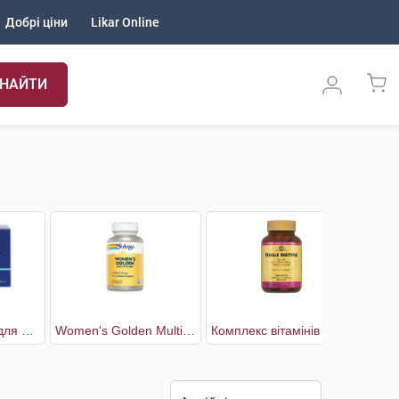
Добрі ціни
Likar Online
НАЙТИ
Vital F комплекс для жінок флакони 30 днів
Women's Golden Multi-Vitamin Комплекс Вітамінів для Жінок
Комплекс вітамінів для жінок
Ко