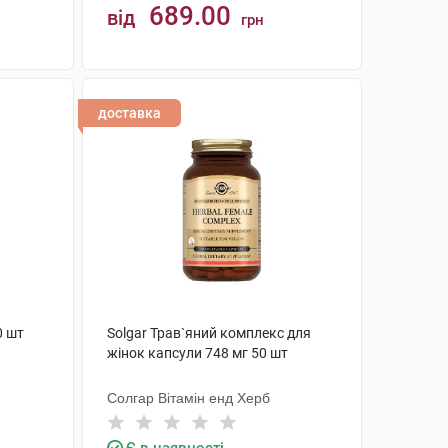
689.00
від
грн
КУПИТИ
доставка
0 шт
Solgar Трав`яний комплекс для
жінок капсули 748 мг 50 шт
Солгар Вітамін енд Херб