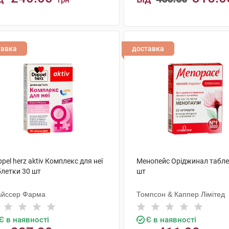
грн
КУПИТИ
КУПИТИ
тавка
доставка
pel herz aktiv Комплекс для неї
Менопейс Оріджинал табле
блетки 30 шт
шт
айссер Фарма
Томпсон & Каппер Лімітед
Є в наявності
Є в наявності