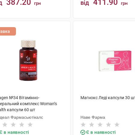
387.20
411.90
д
від
грн
грн
КУПИТИ
КУПИТИ
тавка
agen №34 Вітамінно-
Магнокс Леді капсули 30 ш
неральний комплекс Woman’s
lth капсули 60 шт
одеал Фармасьютікалс
Наве Фарма
Є в наявності
Є в наявності