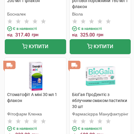
200 мл 1 флакон
ротової порожнини 160 мл 1
флакон
Босналек
Віола
Є в наявності
Є в наявності
317.40
грн
325.00
грн
від
від
КУПИТИ
КУПИТИ
Стоматофіт А міні 30 мл 1
БіоГая ПроДентіс з
флакон
яблучним смаком пастилки
30 шт
Фітофарм Кленка
Фармасієрра Мануфактурінг
Є в наявності
Є в наявності