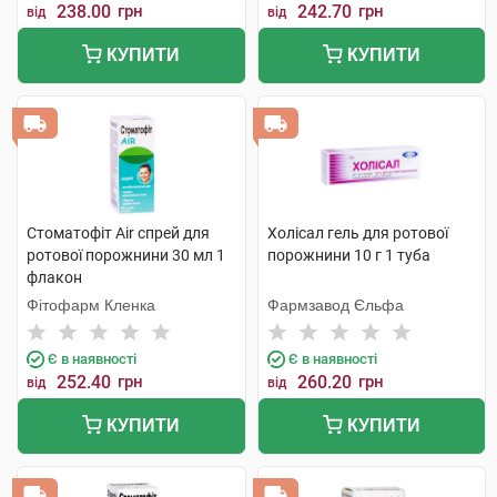
238.00
грн
242.70
грн
від
від
КУПИТИ
КУПИТИ
Стоматофіт Air спрей для
Холісал гель для ротової
ротової порожнини 30 мл 1
порожнини 10 г 1 туба
флакон
Фітофарм Кленка
Фармзавод Єльфа
Є в наявності
Є в наявності
252.40
грн
260.20
грн
від
від
КУПИТИ
КУПИТИ