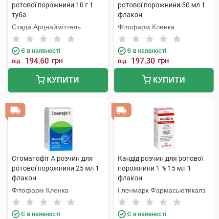
ротової порожнини 10 г 1
ротової порожнини 50 мл 1
туба
флакон
Стада Арцнайміттель
Фітофарм Кленка
Є в наявності
Є в наявності
194.60
грн
197.30
грн
від
від
КУПИТИ
КУПИТИ
Стоматофіт А розчин для
Кандід розчин для ротової
ротової порожнини 25 мл 1
порожнини 1 % 15 мл 1
флакон
флакон
Фітофарм Кленка
Гленмарк Фармасьютикалз
Є в наявності
Є в наявності