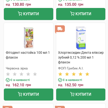
130.80
грн
135.00
грн
від
від
КУПИТИ
КУПИТИ
Фітодент настойка 100 мл 1
Хлоргексидин Дента еліксир
флакон
зубний 0,12 % 200 мл 1
флакон
Червона зірка
ФОП Грибик А.І.
Є в наявності
Є в наявності
162.10
грн
162.50
грн
від
від
КУПИТИ
КУПИТИ