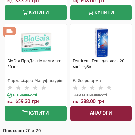
333.20
грн
608.00
грн
від
від
КУПИТИ
КУПИТИ
БіоГая ПроДентіс пастилки
Генгігель Гель для ясен 20
30 шт
мл 1 туба
Фармасієрра Мануфактурінг
Райсерфарма
Є в наявності
Немає в наявності
659.30
грн
388.00
грн
від
від
АНАЛОГИ
КУПИТИ
Показано
20
з
20