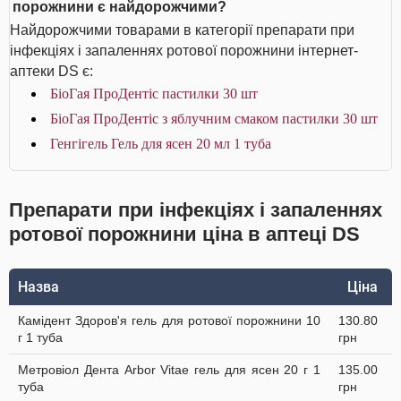
порожнини є найдорожчими?
Найдорожчими товарами в категорії препарати при
інфекціях і запаленнях ротової порожнини інтернет-
аптеки DS є:
БіоГая ПроДентіс пастилки 30 шт
БіоГая ПроДентіс з яблучним смаком пастилки 30 шт
Генгігель Гель для ясен 20 мл 1 туба
Препарати при інфекціях і запаленнях
ротової порожнини ціна в аптеці DS
Назва
Ціна
Камідент Здоров'я гель для ротової порожнини 10
130.80
г 1 туба
грн
Метровіол Дента Arbor Vitae гель для ясен 20 г 1
135.00
туба
грн