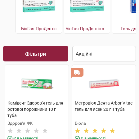
БіоГая ПроДентіс
БіоГая ПроДентіс з яблучним смаком
Гель для
Фільтри
Камідент Здоров'я гель для
Метровіол Дента Arbor Vitae
ротової порожнини 10 г 1
гель для ясен 20 г 1 туба
туба
Здоров'я ФК
Віола
Є в наявності
Є в наявності