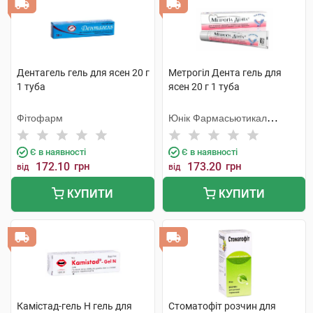
Дентагель гель для ясен 20 г
Метрогіл Дента гель для
1 туба
ясен 20 г 1 туба
Фітофарм
Юнік Фармасьютикал
Лабораторіз
Є в наявності
Є в наявності
172.10
грн
173.20
грн
від
від
КУПИТИ
КУПИТИ
Камістад-гель Н гель для
Стоматофіт розчин для