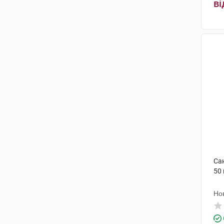
ві
Са
50
Но