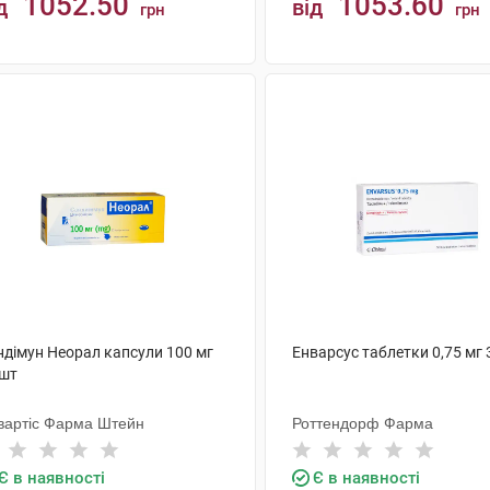
1052.50
1053.60
д
від
грн
грн
КУПИТИ
КУПИТИ
ндімун Неорал капсули 100 мг
Енварсус таблетки 0,75 мг 
 шт
вартіс Фарма Штейн
Роттендорф Фарма
Є в наявності
Є в наявності