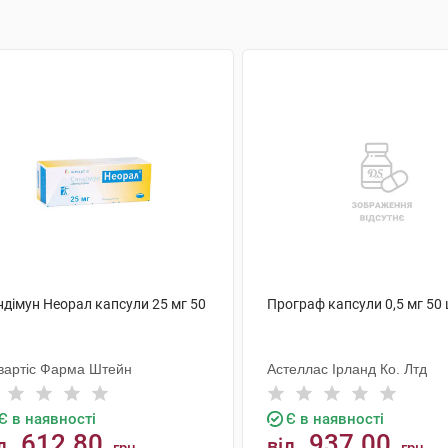
ндімун Неорал капсули 25 мг 50
Програф капсули 0,5 мг 50
вартіс Фарма Штейн
Астеллас Ірланд Ко. Лтд
Є в наявності
Є в наявності
612.80
937.00
д
від