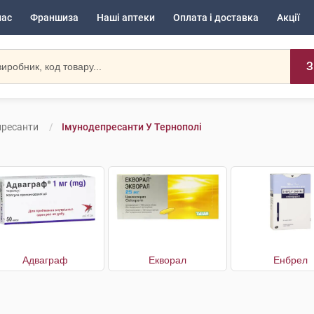
нас
Франшиза
Наші аптеки
Оплата і доставка
Акції
З
пресанти
Імунодепресанти У Тернополі
Адваграф
Екворал
Енбрел