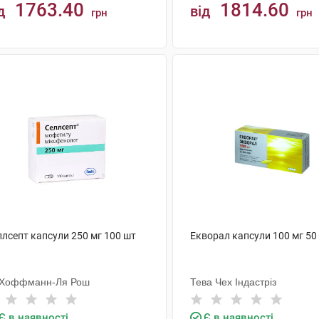
1763.40
1814.60
д
від
грн
грн
КУПИТИ
КУПИТИ
ллсепт капсули 250 мг 100 шт
Екворал капсули 100 мг 50
 Хоффманн-Ля Рош
Тева Чех Індастріз
Є в наявності
Є в наявності