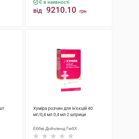
Є в наявності
9210.10
від
грн
КУПИТИ
 шт
Хуміра розчин для ін'єкцій 40
мг/0,4 мл 0,4 мл 2 шприци
Еббві Дойчленд ГмбХ