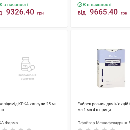
Є в наявності
Є в наявності
9326.40
9665.40
д
від
грн
грн
КУПИТИ
КУПИТИ
налідомід КРКА капсули 25 мг
Енбрел розчин для ін'єкцій 
 шт
мл 1 мл 4 шприци
КА Фарма
Пфайзер Менюфекчуринг Б