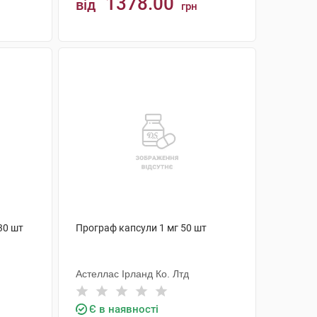
1378.00
від
грн
КУПИТИ
30 шт
Програф капсули 1 мг 50 шт
Астеллас Ірланд Ко. Лтд
Є в наявності