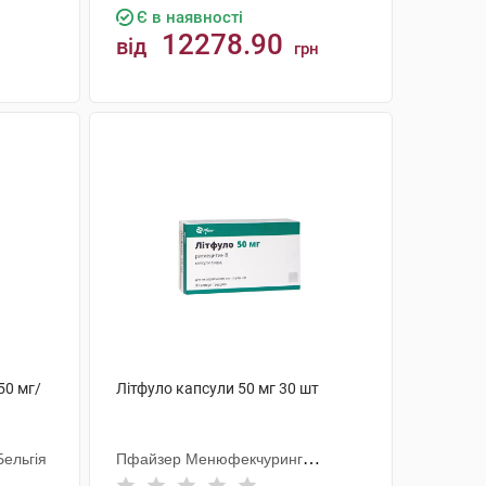
Є в наявності
12278.90
від
грн
КУПИТИ
50 мг/
Літфуло капсули 50 мг 30 шт
ельгія
Пфайзер Менюфекчуринг
Дойчленд