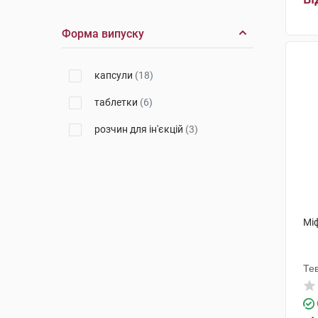
КРКА Фарма
(1)
Форма випуску
Пфайзер Менюфекчуринг
Бельгія
(1)
капсули
(18)
Пфайзер Менюфекчуринг
Дойчленд
(1)
таблетки
(6)
розчин для ін'єкцій
(3)
Мі
Те