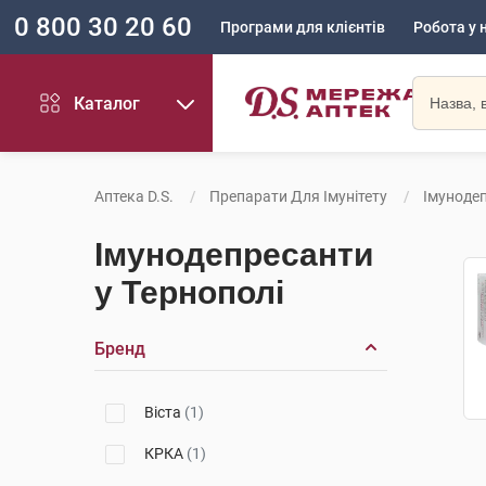
0 800 30 20 60
Програми для клієнтів
Робота у 
Каталог
Аптека D.S.
Препарати Для Імунітету
Імуноде
Імунодепресанти
у Тернополі
Бренд
Віста
(1)
КРКА
(1)