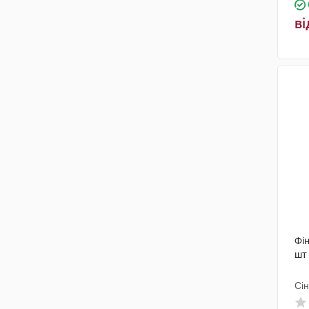
ві
Фін
шт
Сін