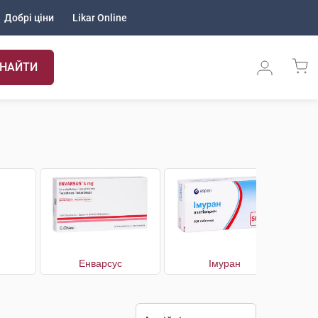
Добрі ціни
Likar Online
НАЙТИ
Енварсус
Імуран