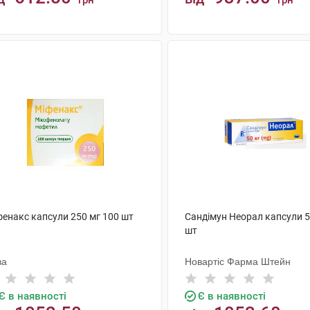
грн
грн
КУПИТИ
КУПИТИ
фенакс капсули 250 мг 100 шт
Сандімун Неорал капсули 5
шт
ва
Новартіс Фарма Штейн
Є в наявності
Є в наявності