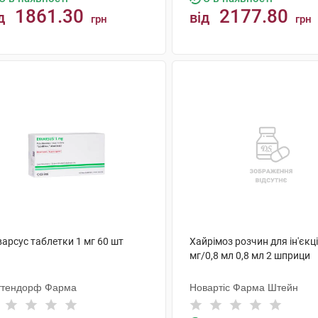
1861.30
2177.80
д
від
грн
грн
КУПИТИ
КУПИТИ
арсус таблетки 1 мг 60 шт
Хайрімоз розчин для ін'єкц
мг/0,8 мл 0,8 мл 2 шприци
ттендорф Фарма
Новартіс Фарма Штейн