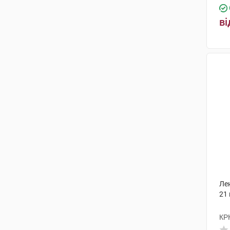
ві
Ле
21
КР