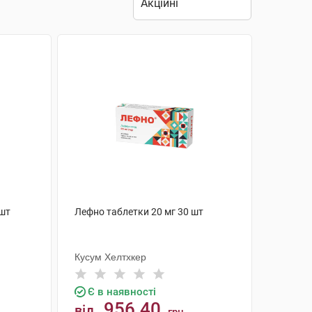
 шт
Лефно таблетки 20 мг 30 шт
Кусум Хелтхкер
Є в наявності
956.40
від