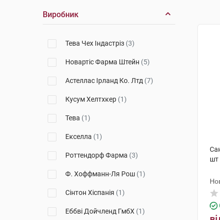
Виробник
Тева Чех Індастріз
(3)
Новартіс Фарма Штейн
(5)
Астеллас Ірланд Ко. Лтд
(7)
Кусум Хелтхкер
(1)
Тева
(1)
Екселла
(1)
Са
Роттендорф Фарма
(3)
шт
Ф. Хоффманн-Ля Рош
(1)
Но
Сінтон Хіспанія
(1)
Еббві Дойчленд ГмбХ
(1)
ві