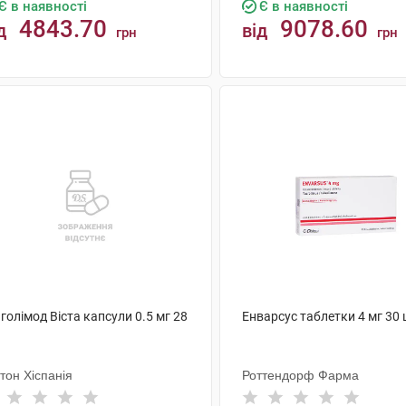
Є в наявності
Є в наявності
4843.70
9078.60
д
від
грн
грн
КУПИТИ
КУПИТИ
голімод Віста капсули 0.5 мг 28
Енварсус таблетки 4 мг 30
тон Хіспанія
Роттендорф Фарма