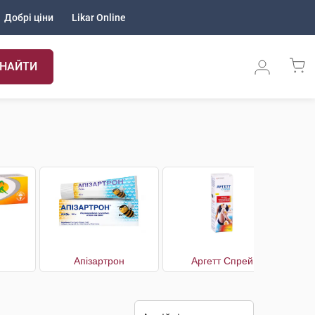
Добрі ціни
Likar Online
НАЙТИ
Апізартрон
Аргетт Спрей
А