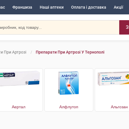
нас
Франшиза
Наші аптеки
Оплата і доставка
Акції
З
и При Артрозі
Препарати При Артрозі У Тернополі
Аертал
Алфлутоп
Альгозан