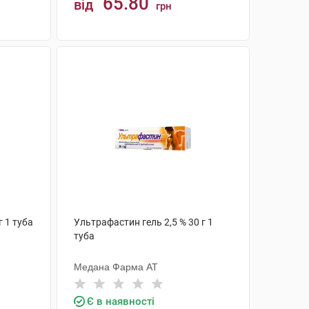
65.80
від
грн
КУПИТИ
г 1 туба
Ультрафастин гель 2,5 % 30 г 1
туба
Медана Фарма АТ
Є в наявності