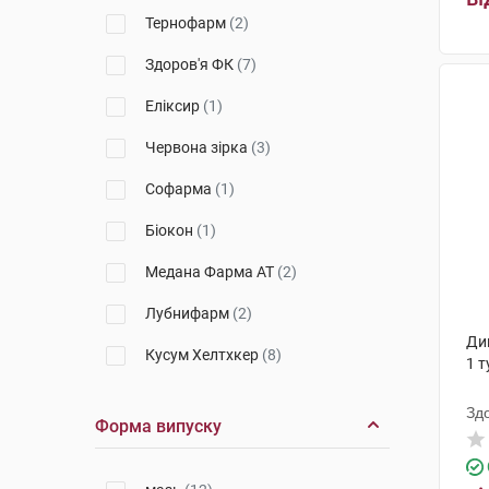
Тернофарм
(2)
Здоров'я ФК
(7)
Еліксир
(1)
Червона зірка
(3)
Софарма
(1)
Біокон
(1)
Медана Фарма АТ
(2)
Лубнифарм
(2)
Дик
Кусум Хелтхкер
(8)
1 т
К.О. Славія Фарм
(2)
Зд
Форма випуску
Фармак
(5)
Салютас Фарма
(6)