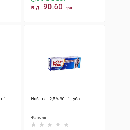
90.60
від
грн
КУПИТИ
 г 1
Нобі гель 2,5 % 30 г 1 туба
Фармак