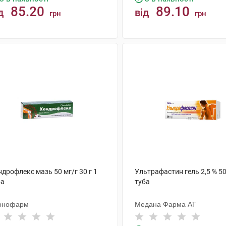
85.20
89.10
д
від
грн
грн
КУПИТИ
КУПИТИ
дрофлекс мазь 50 мг/г 30 г 1
Ультрафастин гель 2,5 % 50
ба
туба
рнофарм
Медана Фарма АТ