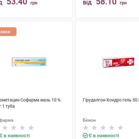
53.40
58.10
д
від
грн
грн
КУПИТИ
КУПИТИ
тавка
дометацин Софарма мазь 10 %
Гірудалгон-Хондро гель 50 
г 1 туба
фарма
Біокон
Є в наявності
Є в наявності