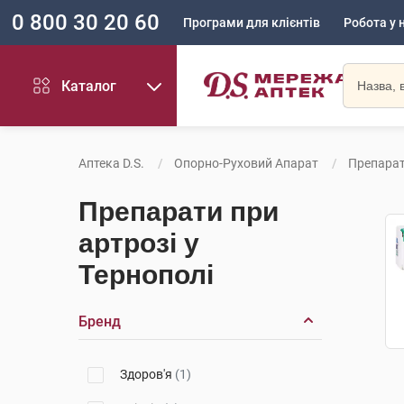
0 800 30 20 60
Програми для клієнтів
Робота у 
Каталог
Аптека D.S.
Опорно-Руховий Апарат
Препарат
Препарати при
артрозі у
Тернополі
Бренд
Здоров'я
(1)