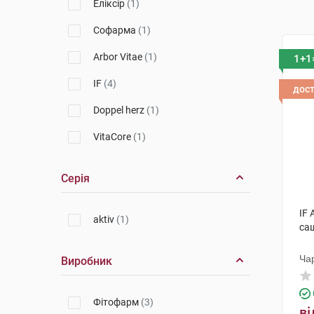
Еліксір
(1)
Софарма
(1)
Arbor Vitae
(1)
1+1
IF
(4)
дос
Doppel herz
(1)
VitaCore
(1)
Серія
IF
aktiv
(1)
са
Ча
Виробник
Фітофарм
(3)
ві