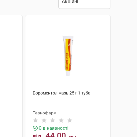
Бороментол мазь 25 г 1 туба
Тернофарм
Є в наявності
44.00
від