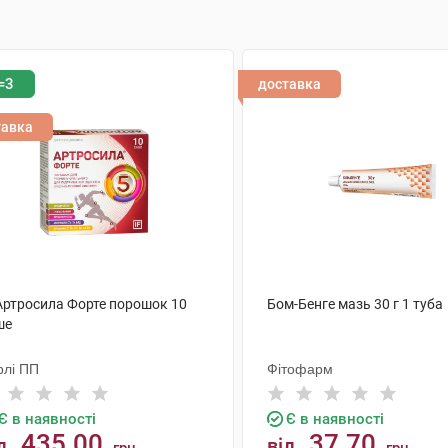
=3
доставка
тавка
 Артросила Форте порошок 10
Бом-Бенге мазь 30 г 1 туба
ше
рлі ПП
Фітофарм
Є в наявності
Є в наявності
435.00
37.70
д
від