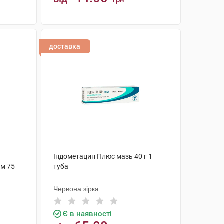
грн
КУПИТИ
доставка
Індометацин Плюс мазь 40 г 1
м 75
туба
Червона зірка
Є в наявності