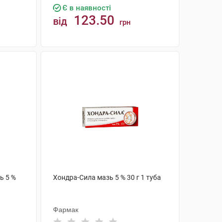
Є в наявності
123.50
від
грн
КУПИТИ
ь 5 %
Хондра-Сила мазь 5 % 30 г 1 туба
Фармак