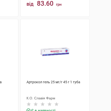
83.60
від
грн
КУПИТИ
ба
Артрокол гель 25 мг/г 45 г 1 туба
К.О. Славія Фарм
Є в наявності