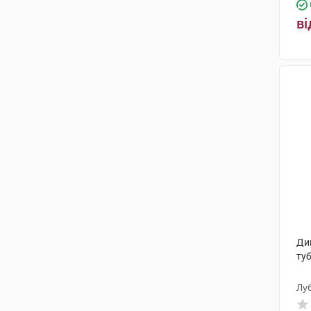
МКМ Найнекс
(1)
ві
Лаборест Італія
(1)
Біологічі Італія Лабораторіз
(1)
Натур Продукт Фарма
(1)
Новофарм-Біосинтез
(2)
Геліта
(1)
Медітоп Фармасьютікал
(1)
Агріка-Пром, ТОВ
(1)
Лаборатуар Експансьєнс
(1)
Дик
Роттафарм
(1)
ту
Фармекс Груп
(1)
Лу
Ромфарм Компані
(1)