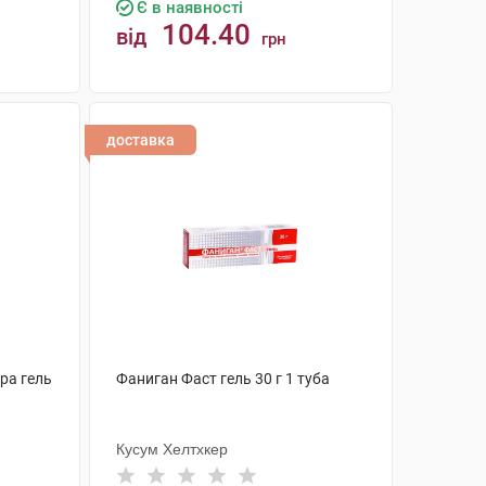
Є в наявності
104.40
від
грн
КУПИТИ
доставка
ра гель
Фаниган Фаст гель 30 г 1 туба
Кусум Хелтхкер