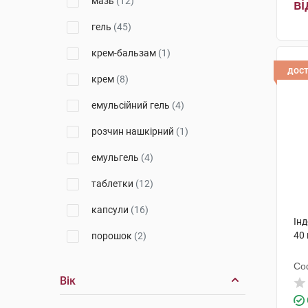
мазь
(12)
ві
Віола
(1)
гель
(45)
Енк'юб Етікалз
(3)
крем-бальзам
(1)
дос
Емамі
(1)
крем
(8)
Ментолатум Компані
(3)
емульсійний гель
(4)
Менаріні Мануфактурінг
(2)
розчин нашкірний
(1)
Дарниця ФФ
(2)
емульгель
(4)
ДКП Фармацевтична фабрика
таблетки
(12)
(2)
капсули
(16)
Гедеон Ріхтер
(2)
Ін
40 
порошок
(2)
Меркле
(7)
пластир
(1)
Др. Тайсс Натурварен
(1)
Со
Вік
розчин для ін'єкцій
(13)
Д-р Редді'с Лабораторіс
(1)