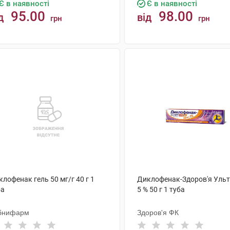
Є в наявності
Є в наявності
95.00
98.00
д
від
грн
грн
КУПИТИ
КУПИТИ
лофенак гель 50 мг/г 40 г 1
Диклофенак-Здоров'я Ульт
ба
5 % 50 г 1 туба
бнифарм
Здоров'я ФК