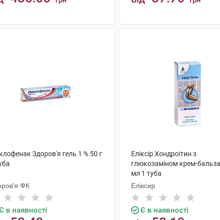
грн
грн
КУПИТИ
КУПИТИ
лофенак Здоров'я гель 1 % 50 г
Еліксір Хондроітин з
уба
глюкозаміном крем-бальза
мл 1 туба
оров'я ФК
Еліксир
Є в наявності
Є в наявності