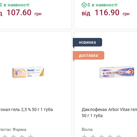
Є в наявності
Є в наявності
107.60
116.90
д
від
грн
грн
КУПИТИ
КУПИТИ
новинка
доставка
онал гель 2,5 % 50 г 1 туба
Диклофенак Arbor Vitae гел
50 г 1 туба
лютас Фарма
Віола