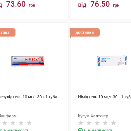
73.60
76.50
д
від
грн
грн
КУПИТИ
КУПИТИ
тавка
доставка
есулід гель 10 мг/г 30 г 1 туба
Німід гель 10 мг/г 30 г 1 ту
бнифарм
Кусум Хелтхкер
Є в наявності
Є в наявності