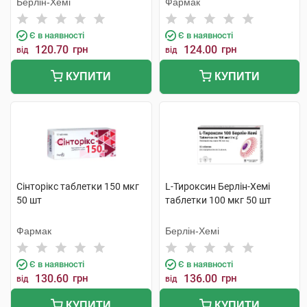
Берлін-Хемі
Фармак
Є в наявності
Є в наявності
120.70
грн
124.00
грн
від
від
КУПИТИ
КУПИТИ
Сінторікс таблетки 150 мкг
L-Тироксин Берлін-Хемі
50 шт
таблетки 100 мкг 50 шт
Фармак
Берлін-Хемі
Є в наявності
Є в наявності
130.60
грн
136.00
грн
від
від
КУПИТИ
КУПИТИ