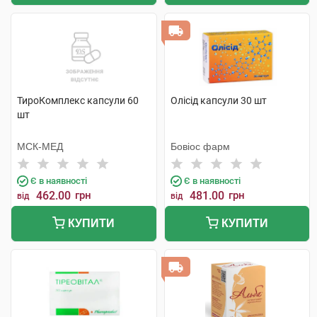
ТироКомплекс капсули 60
Олісід капсули 30 шт
шт
МСК-МЕД
Бовіос фарм
Є в наявності
Є в наявності
462.00
грн
481.00
грн
від
від
КУПИТИ
КУПИТИ