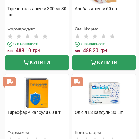
Тіреовітал капсули 300 мг 30
Альба капсули 60 шт
шт
Фармпродукт
ОмніФарма
Є в наявності
Є в наявності
488.10
грн
488.20
грн
від
від
КУПИТИ
КУПИТИ
Тиреофарм капсули 60 шт
Олісід LS капсули 30 шт
Фармаком
Бовіос фарм