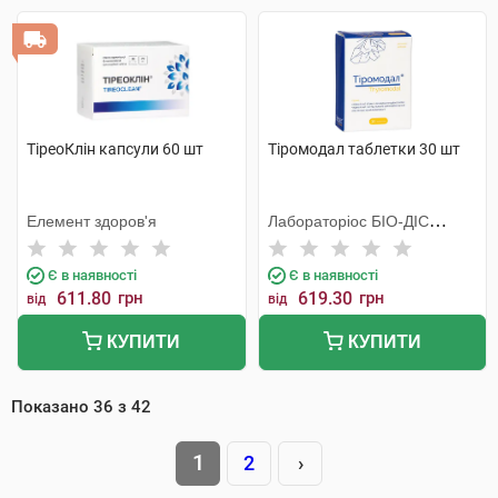
ТіреоКлін капсули 60 шт
Тіромодал таблетки 30 шт
Елемент здоров'я
Лабораторiос БIО-ДIС
Еспанія
Є в наявності
Є в наявності
611.80
грн
619.30
грн
від
від
КУПИТИ
КУПИТИ
Показано
36
з
42
1
2
›