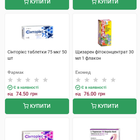
КУПИТИ
КУПИТИ
Сінторікс таблетки 75 мкг 50
Щизарен фітоконцентрат 30
шт
мл 1 флакон
Фармак
Екомед
Є в наявності
Є в наявності
74.50
грн
76.00
грн
від
від
КУПИТИ
КУПИТИ