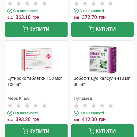
Є в наявності
Є в наявності
363.10
грн
372.70
грн
від
від
КУПИТИ
КУПИТИ
Еутирокс таблетки 150 мкг
Зобофіт Дуо капсули 410 мг
100 шт
30 шт
Мерк КГаА
Нутрімед
Є в наявності
Є в наявності
393.20
грн
412.00
грн
від
від
КУПИТИ
КУПИТИ