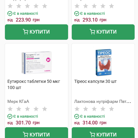
Є в наявності
Є в наявності
223.90
грн
293.10
грн
від
від
КУПИТИ
КУПИТИ
Еутирокс таблетки 50 мкг
Тіреос капсули 30 шт
100 шт
Мерк КГаА
Лактонова нутріфарм Пвт
Лтд
Є в наявності
Є в наявності
301.70
грн
314.00
грн
від
від
КУПИТИ
КУПИТИ