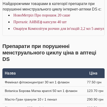
Найдорожчими товарами в категорії препарати при
порушенні менструального циклу інтернет-аптеки DS є:
НовоМетріл Про порошок 20 саше
Проталіс АйВіЕф капсули 40 шт
Оваріум Композітум розчин для ін'єкцій 2,2 мл 5 ампул
Препарати при порушенні
менструального циклу ціна в аптеці
DS
Назва
Ціна
Фемінал фітоконцентрат 30 мл 1 флакон
77.50 грн
Botanica Борова Матка краплі 50 мл 1 флакон
123.70 грн
Масто-Гран гранули 10 г 1 пенал
290.90 грн