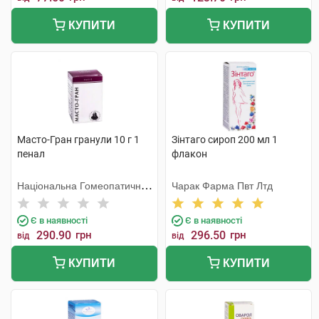
КУПИТИ
КУПИТИ
Масто-Гран гранули 10 г 1
Зінтаго сироп 200 мл 1
пенал
флакон
Національна Гомеопатична
Чарак Фарма Пвт Лтд
Спілка
Є в наявності
Є в наявності
290.90
грн
296.50
грн
від
від
КУПИТИ
КУПИТИ