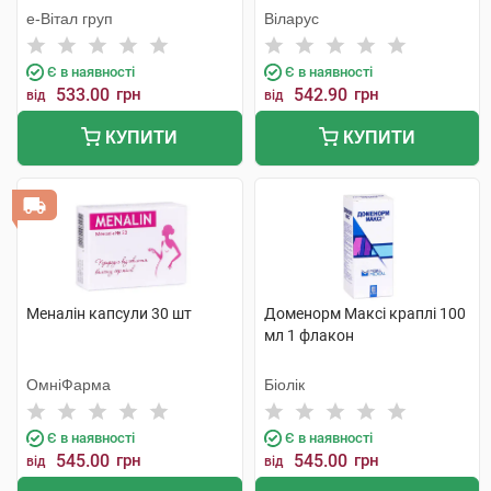
е-Вітал груп
Віларус
Є в наявності
Є в наявності
533.00
грн
542.90
грн
від
від
КУПИТИ
КУПИТИ
Меналін капсули 30 шт
Доменорм Максі краплі 100
мл 1 флакон
ОмніФарма
Біолік
Є в наявності
Є в наявності
545.00
грн
545.00
грн
від
від