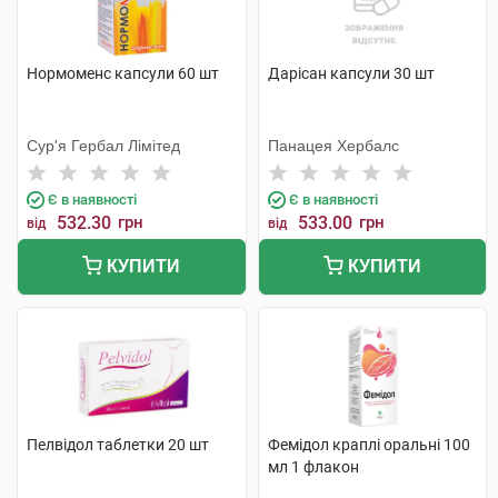
Нормоменс капсули 60 шт
Дарісан капсули 30 шт
Сур'я Гербал Лімітед
Панацея Хербалс
Є в наявності
Є в наявності
532.30
грн
533.00
грн
від
від
КУПИТИ
КУПИТИ
Пелвідол таблетки 20 шт
Фемідол краплі оральні 100
мл 1 флакон