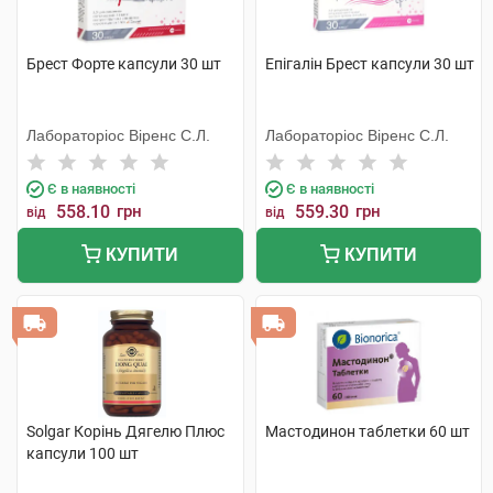
Брест Форте капсули 30 шт
Епігалін Брест капсули 30 шт
Лабораторіос Віренс С.Л.
Лабораторіос Віренс С.Л.
Є в наявності
Є в наявності
558.10
грн
559.30
грн
від
від
КУПИТИ
КУПИТИ
Solgar Корінь Дягелю Плюс
Мастодинон таблетки 60 шт
капсули 100 шт