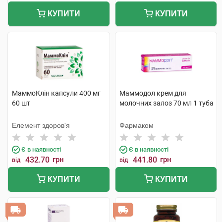
КУПИТИ
КУПИТИ
МаммоКлін капсули 400 мг
Маммодол крем для
60 шт
молочних залоз 70 мл 1 туба
Елемент здоров'я
Фармаком
Є в наявності
Є в наявності
432.70
грн
441.80
грн
від
від
КУПИТИ
КУПИТИ