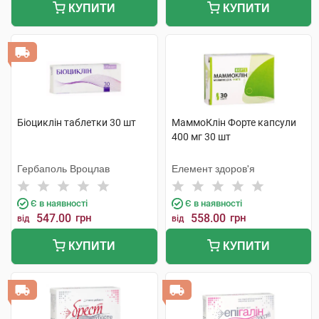
КУПИТИ
КУПИТИ
Біоциклін таблетки 30 шт
МаммоКлін Форте капсули
400 мг 30 шт
Гербаполь Вроцлав
Елемент здоров'я
Є в наявності
Є в наявності
547.00
грн
558.00
грн
від
від
КУПИТИ
КУПИТИ