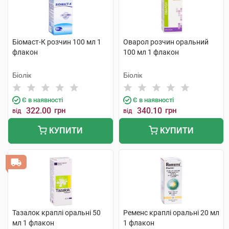
Біомаст-К розчин 100 мл 1
Оварол розчин оральний
флакон
100 мл 1 флакон
Біолік
Біолік
Є в наявності
Є в наявності
322.00
грн
340.10
грн
від
від
КУПИТИ
КУПИТИ
Тазалок краплі оральні 50
Ременс краплі оральні 20 мл
мл 1 флакон
1 флакон