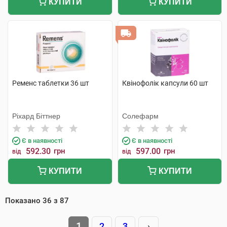
КУПИТИ
КУПИТИ
Ременс таблетки 36 шт
Квінофолік капсули 60 шт
Ріхард Біттнер
Солефарм
Є в наявності
Є в наявності
592.30
грн
597.00
грн
від
від
КУПИТИ
КУПИТИ
Показано
36
з
87
1
2
3
›