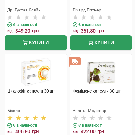
Др. Густав Кляйн
Ріхард Біттнер
Є в наявності
Є в наявності
349.20
грн
361.80
грн
від
від
КУПИТИ
КУПИТИ
Циклофіт капсули 30 шт
Феміменс капсули 30 шт
Біхелс
Ананта Медікеар
Є в наявності
Є в наявності
406.80
грн
422.00
грн
від
від