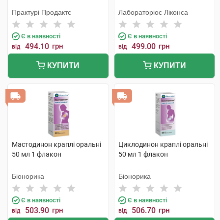
Практурі Продактс
Лабораторіос Ліконса
Є в наявності
Є в наявності
494.10
грн
499.00
грн
від
від
КУПИТИ
КУПИТИ
Мастодинон краплі оральні
Циклодинон краплі оральні
50 мл 1 флакон
50 мл 1 флакон
Біонорика
Біонорика
Є в наявності
Є в наявності
503.90
грн
506.70
грн
від
від