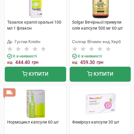
Тазалок краплі оральні 100
Solgar Вечірньої примули
мл 1 флакон
олія капсули 500 мг 60 шт
Др. Густав Кляйн
Солгар Вітамін енд Херб
Є в наявності
Є в наявності
444.40
грн
459.30
грн
від
від
КУПИТИ
КУПИТИ
Нормоцикл капсули 60 шт
Феміроуз капсули 30 шт