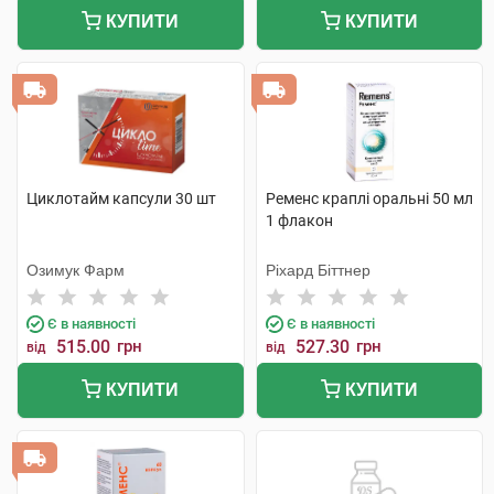
КУПИТИ
КУПИТИ
Циклотайм капсули 30 шт
Ременс краплі оральні 50 мл
1 флакон
Озимук Фарм
Ріхард Біттнер
Є в наявності
Є в наявності
515.00
грн
527.30
грн
від
від
КУПИТИ
КУПИТИ