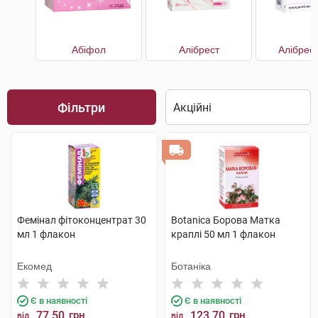
Абіфол
Алібрест
Алібрес
Фільтри
Фемінал фітоконцентрат 30
Botanica Борова Матка
мл 1 флакон
краплі 50 мл 1 флакон
Екомед
Ботаніка
Є в наявності
Є в наявності
77.50
грн
123.70
грн
від
від