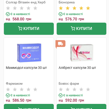
Солгар Вітамін енд Херб
Біонорика
Є в наявності
Є в наявності
568.00
грн
576.70
грн
від
від
КУПИТИ
КУПИТИ
Маммодол капсули 30 шт
Алібрест капсули 30 шт
Фармаком
Бовіос фарм
Є в наявності
Є в наявності
586.50
грн
592.00
грн
від
від