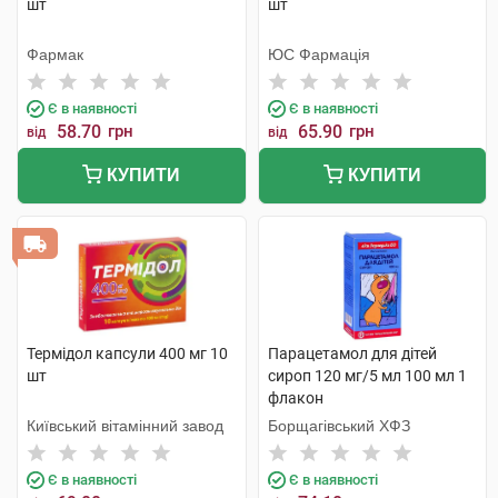
шт
шт
Фармак
ЮС Фармація
Є в наявності
Є в наявності
58.70
грн
65.90
грн
від
від
КУПИТИ
КУПИТИ
Термідол капсули 400 мг 10
Парацетамол для дітей
шт
сироп 120 мг/5 мл 100 мл 1
флакон
Київський вітамінний завод
Борщагівський ХФЗ
Є в наявності
Є в наявності