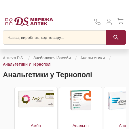
Аптека D.S.
Знеболюючі Засоби
Анальгетики
Анальгетики У Тернополі
Анальгетики у Тернополі
Амбіт
Анальгін
Апон