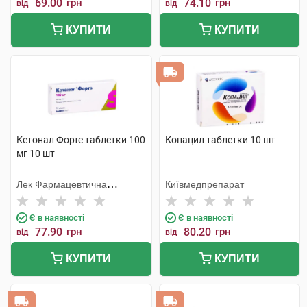
69.00
грн
74.10
грн
від
від
КУПИТИ
КУПИТИ
Кетонал Форте таблетки 100
Копацил таблетки 10 шт
мг 10 шт
Лек Фармацевтична
Київмедпрепарат
компанія
Є в наявності
Є в наявності
77.90
грн
80.20
грн
від
від
КУПИТИ
КУПИТИ