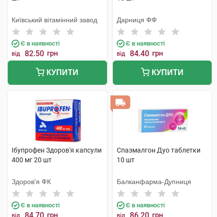
Київський вітамінний завод
Дарниця ФФ
Є в наявності
Є в наявності
82.50
грн
84.40
грн
від
від
КУПИТИ
КУПИТИ
Ібупрофен Здоров'я капсули
Спазмалгон Дуо таблетки
400 мг 20 шт
10 шт
Здоров'я ФК
Балканфарма-Дупниця
Є в наявності
Є в наявності
84.70
грн
86.20
грн
від
від