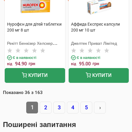
Нурофєн для дітей таблетки
Аффида Експрес капсули
200 мг 8 шт
200 мг 10 шт
Рекітт Бенкізер Хелскер
Джелтек Приват Лімітед
Інтернешнл
Є в наявності
Є в наявності
94.90
грн
95.00
грн
від
від
КУПИТИ
КУПИТИ
Показано
36
з
163
1
2
3
4
5
›
Поширені запитання