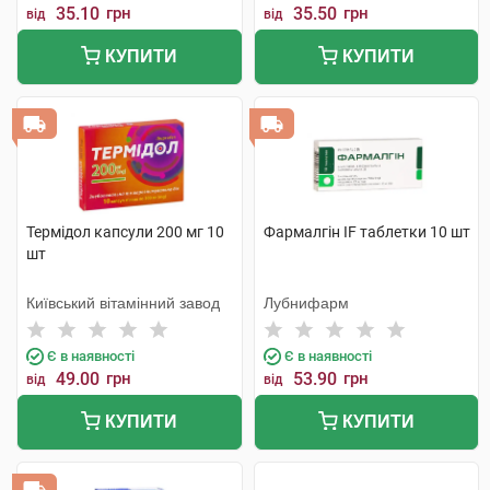
35.10
грн
35.50
грн
від
від
КУПИТИ
КУПИТИ
Термідол капсули 200 мг 10
Фармалгін IF таблетки 10 шт
шт
Київський вітамінний завод
Лубнифарм
Є в наявності
Є в наявності
49.00
грн
53.90
грн
від
від
КУПИТИ
КУПИТИ