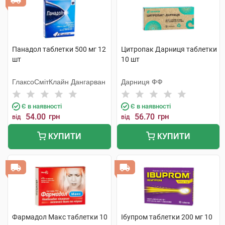
Панадол таблетки 500 мг 12
Цитропак Дарниця таблетки
шт
10 шт
ГлаксоСмітКлайн Дангарван
Дарниця ФФ
Є в наявності
Є в наявності
54.00
грн
56.70
грн
від
від
КУПИТИ
КУПИТИ
Фармадол Макс таблетки 10
Ібупром таблетки 200 мг 10