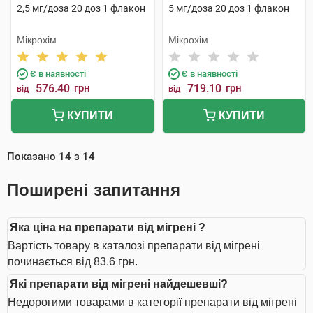
2,5 мг/доза 20 доз 1 флакон
5 мг/доза 20 доз 1 флакон
Мікрохім
Мікрохім
Є в наявності
Є в наявності
576.40
грн
719.10
грн
від
від
КУПИТИ
КУПИТИ
Показано
14
з
14
Поширені запитання
Яка ціна на препарати від мігрені ?
Вартість товару в каталозі препарати від мігрені
починається від 83.6 грн.
Які препарати від мігрені найдешевші?
Недорогими товарами в категорії препарати від мігрені