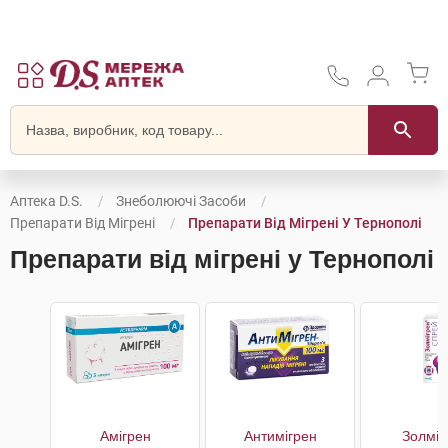
Аптека D.S.
Знеболюючі Засоби
Препарати Від Мігрені
Препарати Від Мігрені У Тернополі
Препарати від мігрені у Тернополі
Амігрен
Антимігрен
Золміг