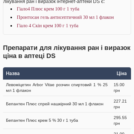
лікування ран і виразок інтернет-аптеки DS є:
Гіало4 Плюс крем 100 г 1 туба
Пронтосан гель антисептичний 30 мл 1 флакон
Гіало 4 Скін крем 100 г 1 туба
Препарати для лікування ран і виразок
ціна в аптеці DS
Назва
Ціна
Левоміцетин Arbor Vitae розчин спиртовий 1 % 25
15.00
мл 1 флакон
грн
227.21
Бепантен Плюс спрей нашкірний 30 мл 1 флакон
грн
295.55
Бепантен Плюс крем 5 % 30 г 1 туба
грн