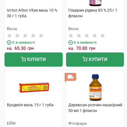
Іхтіол Arbor Vitae мазь 10 %
Гліцерин рідина 85 % 25 г 1
30 г 1 туба
флакон
Віола
Віола
Є в наявності
Є в наявності
65.30
грн
70.80
грн
від
від
КУПИТИ
КУПИТИ
Вундехіл мазь 15 г 1 туба
Дермасан розчин нашкірний
50 мл 1 флакон
ЕЙМ
Фітофарм