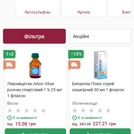
Аргосульфан
Арніка
Бакто
Фільтри
1=2
−15%
Левоміцетин Arbor Vitae
Бепантен Плюс спрей
розчин спиртовий 1 % 25 мл
нашкірний 30 мл 1 флакон
1 флакон
Віола
Ліхтенхельдт
Є в наявності
Є в наявності
227.21
15.00
грн
грн
від
від
267.30