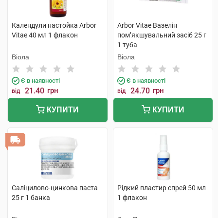
Календули настойка Arbor
Arbor Vitae Вазелін
Vitae 40 мл 1 флакон
пом’якшувальний засіб 25 г
1 туба
Віола
Віола
Є в наявності
Є в наявності
21.40
грн
24.70
грн
від
від
КУПИТИ
КУПИТИ
Саліцилово-цинкова паста
Рідкий пластир спрей 50 мл
25 г 1 банка
1 флакон