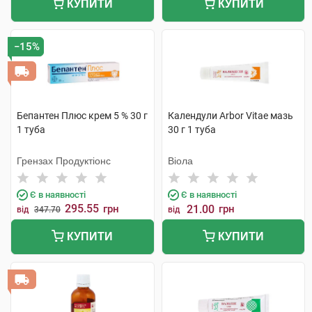
КУПИТИ
КУПИТИ
−15%
Бепантен Плюс крем 5 % 30 г
Календули Arbor Vitae мазь
1 туба
30 г 1 туба
Грензах Продуктіонс
Віола
Є в наявності
Є в наявності
295.55
грн
21.00
грн
від
347.70
від
КУПИТИ
КУПИТИ