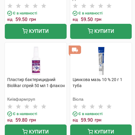
Є в наявності
Є в наявності
59.50
грн
59.50
грн
від
від
КУПИТИ
КУПИТИ
Пластир бактерицидний
Цинкова мазь 10 % 20 г 1
Biolikar спрей 50 мл 1 флакон
туба
Київфармгруп
Віола
Є в наявності
Є в наявності
59.80
грн
59.90
грн
від
від
КУПИТИ
КУПИТИ