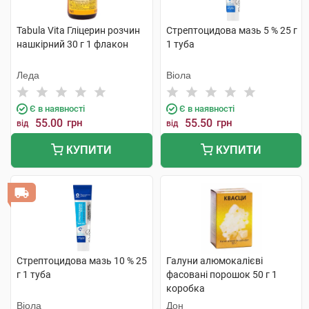
Tabula Vita Гліцерин розчин
Стрептоцидова мазь 5 % 25 г
нашкірний 30 г 1 флакон
1 туба
Леда
Віола
Є в наявності
Є в наявності
55.00
грн
55.50
грн
від
від
КУПИТИ
КУПИТИ
Стрептоцидова мазь 10 % 25
Галуни алюмокалієві
г 1 туба
фасовані порошок 50 г 1
коробка
Віола
Дон