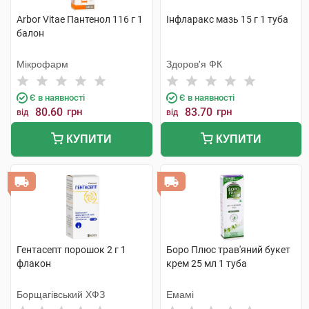
Arbor Vitae Пантенол 116 г 1
Інфларакс мазь 15 г 1 туба
балон
Мікрофарм
Здоров'я ФК
Є в наявності
Є в наявності
80.60
грн
83.70
грн
від
від
КУПИТИ
КУПИТИ
Гентасепт порошок 2 г 1
Боро Плюс трав'яний букет
флакон
крем 25 мл 1 туба
Борщагівський ХФЗ
Емамі