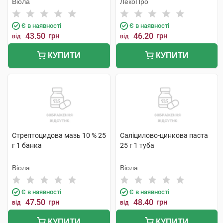
Віола
ЛекоПро
Є в наявності
Є в наявності
43.50
грн
46.20
грн
від
від
КУПИТИ
КУПИТИ
Стрептоцидова мазь 10 % 25
Саліцилово-цинкова паста
г 1 банка
25 г 1 туба
Віола
Віола
Є в наявності
Є в наявності
47.50
грн
48.40
грн
від
від
КУПИТИ
КУПИТИ