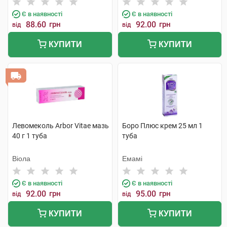
Є в наявності
Є в наявності
88.60
грн
92.00
грн
від
від
КУПИТИ
КУПИТИ
Левомеколь Arbor Vitae мазь
Боро Плюс крем 25 мл 1
40 г 1 туба
туба
Віола
Емамі
Є в наявності
Є в наявності
92.00
грн
95.00
грн
від
від
КУПИТИ
КУПИТИ