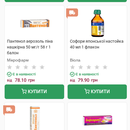
Пантенол аерозоль піна
Софори японської настойка
нашкірна 50 мг/г 58 г 1
40 мл 1 флакон
балон
Мікрофарм
Віола
Є в наявності
Є в наявності
78.10
грн
79.90
грн
від
від
КУПИТИ
КУПИТИ