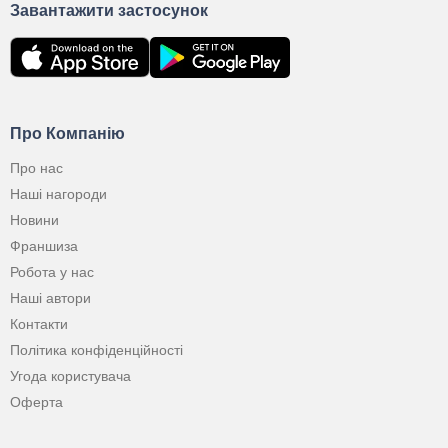
Завантажити застосунок
Про Компанію
Про нас
Наші нагороди
Новини
Франшиза
Робота у нас
Наші автори
Контакти
Політика конфіденційності
Угода користувача
Оферта