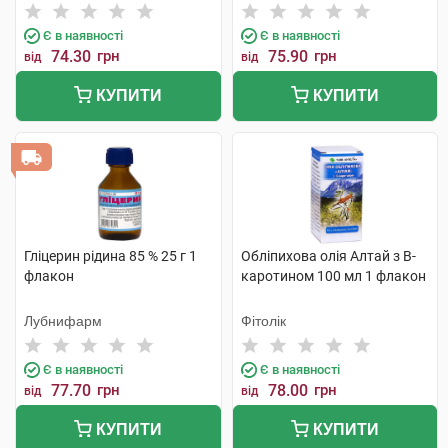
Є в наявності
Є в наявності
74.30
грн
75.90
грн
від
від
КУПИТИ
КУПИТИ
Гліцерин рідина 85 % 25 г 1
Обліпихова олія Алтай з B-
флакон
каротином 100 мл 1 флакон
Лубнифарм
Фітолік
Є в наявності
Є в наявності
77.70
грн
78.00
грн
від
від
КУПИТИ
КУПИТИ