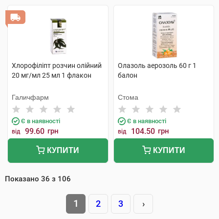
Хлорофіліпт розчин олійний
Олазоль аерозоль 60 г 1
20 мг/мл 25 мл 1 флакон
балон
Галичфарм
Стома
Є в наявності
Є в наявності
99.60
грн
104.50
грн
від
від
КУПИТИ
КУПИТИ
Показано
36
з
106
1
2
3
›