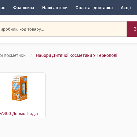
нас
Франшиза
Наші аптеки
Оплата і доставка
Акції
З
ої Косметики
Набори Дитячої Косметики У Тернополі
UVA400 Дермо Педіатрікс SPF50+ флюїд 50 мл +Термальна вода 50 мл