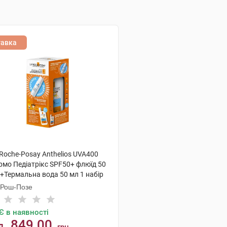
тавка
Roche-Posay Anthelios UVA400
рмо Педіатрікс SPF50+ флюїд 50
 +Термальна вода 50 мл 1 набір
 Рош-Позе
Є в наявності
849.00
д