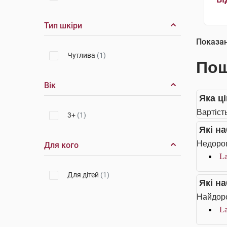
Тип шкіри
Показа
Чутлива
(1)
Пош
Вік
Яка ц
Вартіст
3+
(1)
Які н
Недорог
Для кого
La
Для дітей
(1)
Які н
Найдоро
La