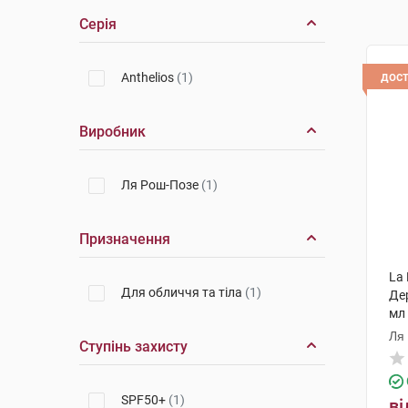
Серія
дос
Anthelios
(1)
Виробник
Ля Рош-Позе
(1)
Призначення
La 
Для обличчя та тіла
(1)
Де
мл
Ля
Ступінь захисту
SPF50+
(1)
ві