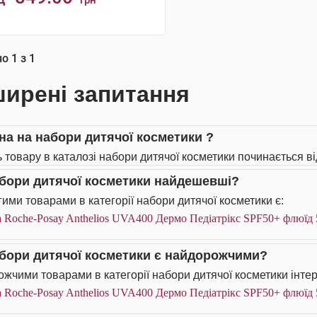
грн
КУПИТИ
но
1
з
1
ирені запитання
іна на набори дитячої косметики ?
ь товару в каталозі набори дитячої косметики починається ві
абори дитячої косметики найдешевші?
ими товарами в категорії набори дитячої косметики є:
 Roche-Posay Anthelios UVA400 Дермо Педіатрікс SPF50+ флюїд 
абори дитячої косметики є найдорожчими?
жчими товарами в категорії набори дитячої косметики інтер
 Roche-Posay Anthelios UVA400 Дермо Педіатрікс SPF50+ флюїд 