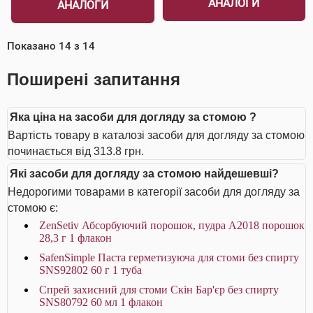
АНАЛОГИ
АНАЛОГИ
Показано
14
з
14
Поширені запитання
Яка ціна на засоби для догляду за стомою ?
Вартість товару в каталозі засоби для догляду за стомою
починається від 313.8 грн.
Які засоби для догляду за стомою найдешевші?
Недорогими товарами в категорії засоби для догляду за
стомою є:
ZenSetiv Абсорбуючий порошок, пудра A2018 порошок
28,3 г 1 флакон
SafenSimple Паста герметизуюча для стоми без спирту
SNS92802 60 г 1 туба
Спрей захисний для стоми Скін Бар'єр без спирту
SNS80792 60 мл 1 флакон