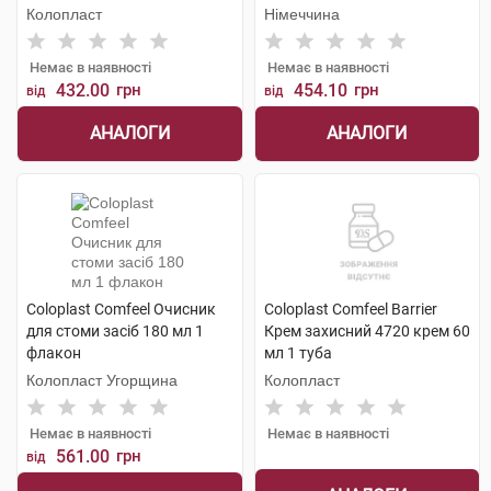
флакон
Колопласт
Німеччина
Немає в наявності
Немає в наявності
432.00
грн
454.10
грн
від
від
АНАЛОГИ
АНАЛОГИ
Coloplast Comfeel Очисник
Coloplast Comfeel Barrier
для стоми засіб 180 мл 1
Крем захисний 4720 крем 60
флакон
мл 1 туба
Колопласт Угорщина
Колопласт
Немає в наявності
Немає в наявності
561.00
грн
від