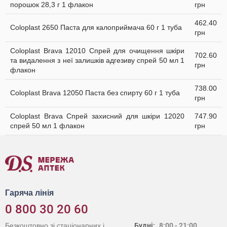
порошок 28,3 г 1 флакон
грн
462.40
Coloplast 2650 Паста для калоприймача 60 г 1 туба
грн
Coloplast Brava 12010 Cпрей для очищення шкіри
702.60
та видалення з неї залишків адгезиву спрей 50 мл 1
грн
флакон
738.00
Coloplast Brava 12050 Паста без спирту 60 г 1 туба
грн
Coloplast Brava Спрей захисний для шкіри 12020
747.90
спрей 50 мл 1 флакон
грн
Гаряча лінія
0 800 30 20 60
Безкоштовно зі стаціонарних і
Будні:
8:00 - 21:00