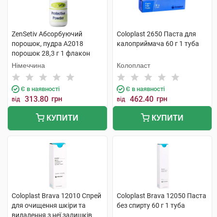
ZenSetiv Абсорбуючий
Coloplast 2650 Паста для
порошок, пудра A2018
калоприймача 60 г 1 туба
порошок 28,3 г 1 флакон
Німеччина
Колопласт
Є в наявності
Є в наявності
313.80
грн
462.40
грн
від
від
КУПИТИ
КУПИТИ
Coloplast Brava 12010 Cпрей
Coloplast Brava 12050 Паста
для очищення шкіри та
без спирту 60 г 1 туба
видалення з неї залишків