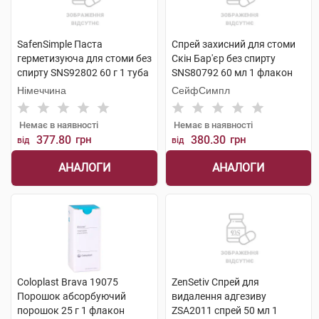
SafenSimple Паста
Спрей захисний для стоми
герметизуюча для стоми без
Скін Бар'єр без спирту
спирту SNS92802 60 г 1 туба
SNS80792 60 мл 1 флакон
Німеччина
СейфСимпл
Немає в наявності
Немає в наявності
377.80
грн
380.30
грн
від
від
АНАЛОГИ
АНАЛОГИ
Coloplast Brava 19075
ZenSetiv Спрей для
Порошок абсорбуючий
видалення адгезиву
порошок 25 г 1 флакон
ZSA2011 спрей 50 мл 1