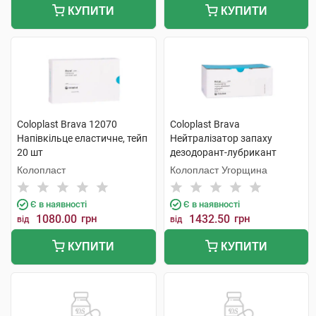
КУПИТИ
КУПИТИ
Coloplast Brava 12070
Coloplast Brava
Напівкільце еластичне, тейп
Нейтралізатор запаху
20 шт
дезодорант-лубрикант
12060 дезодорант 7,5 мл 20
Колопласт
Колопласт Угорщина
шт
Є в наявності
Є в наявності
1080.00
грн
1432.50
грн
від
від
КУПИТИ
КУПИТИ