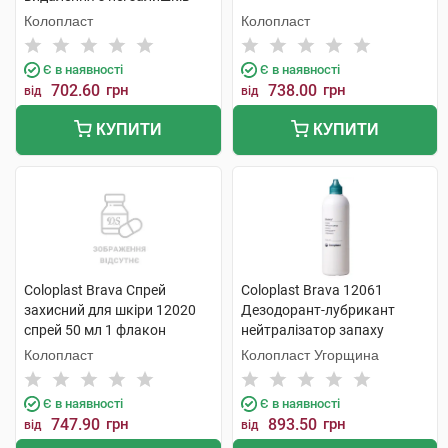
адгезиву спрей 50 мл 1
Колопласт
Колопласт
флакон
Є в наявності
Є в наявності
702.60
грн
738.00
грн
від
від
КУПИТИ
КУПИТИ
Coloplast Brava Спрей
Coloplast Brava 12061
захисний для шкіри 12020
Дезодорант-лубрикант
спрей 50 мл 1 флакон
нейтралізатор запаху
дезодорант 240 мл 1 флакон
Колопласт
Колопласт Угорщина
Є в наявності
Є в наявності
747.90
грн
893.50
грн
від
від