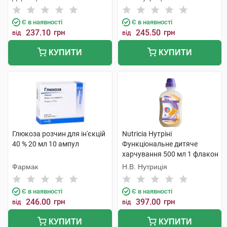
Є в наявності
Є в наявності
237.10
грн
245.50
грн
від
від
КУПИТИ
КУПИТИ
Глюкоза розчин для ін'єкцій
Nutricia Нутріні
40 % 20 мл 10 ампул
Функціональне дитяче
харчування 500 мл 1 флакон
Фармак
Н.В. Нутриція
Є в наявності
Є в наявності
246.00
грн
397.00
грн
від
від
КУПИТИ
КУПИТИ