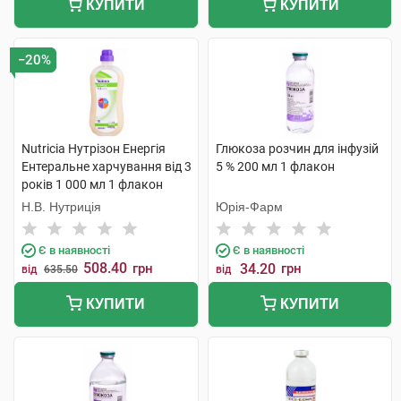
КУПИТИ
КУПИТИ
−20%
Nutricia Нутрізон Енергія
Глюкоза розчин для інфузій
Ентеральне харчування від 3
5 % 200 мл 1 флакон
років 1 000 мл 1 флакон
Н.В. Нутриція
Юрія-Фарм
Є в наявності
Є в наявності
508.40
грн
34.20
грн
від
635.50
від
КУПИТИ
КУПИТИ