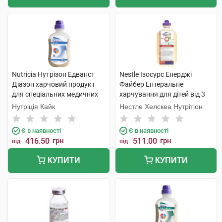
Nutricia Нутрізон Едванст
Nestle Ізосурс Енерджі
Діазон харчовий продукт
Файбер Ентеральне
для спеціальних медичних
харчування для дітей від 3
цілей 500 мл 1 флакон
років та дорослих 1 000 мл 1
Нутріція Кайк
Нестле Хелскеа Нутрітіон
флакон
Є в наявності
Є в наявності
416.50
грн
511.00
грн
від
від
КУПИТИ
КУПИТИ