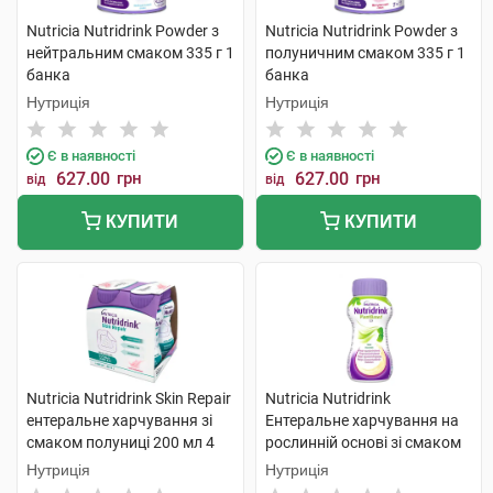
Nutricia Nutridrink Powder з
Nutricia Nutridrink Powder з
нейтральним смаком 335 г 1
полуничним смаком 335 г 1
банка
банка
Нутриція
Нутриція
Є в наявності
Є в наявності
627.00
грн
627.00
грн
від
від
КУПИТИ
КУПИТИ
Nutricia Nutridrink Skin Repair
Nutricia Nutridrink
ентеральне харчування зі
Ентеральне харчування на
смаком полуниці 200 мл 4
рослинній основі зі смаком
пляшки
манго-маракуйя 200 мл 4 шт
Нутриція
Нутриція