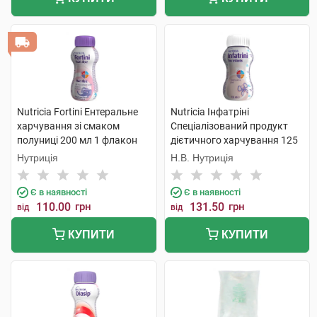
Nutricia Fortini Ентеральне
Nutricia Інфатріні
харчування зі смаком
Спеціалізований продукт
полуниці 200 мл 1 флакон
дієтичного харчування 125
мл 1 флакон
Нутриція
Н.В. Нутриція
Є в наявності
Є в наявності
110.00
грн
131.50
грн
від
від
КУПИТИ
КУПИТИ