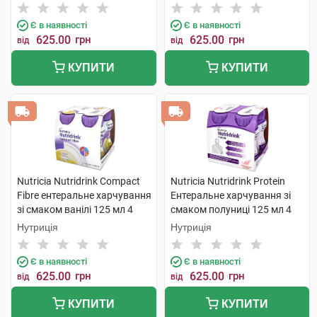
Є в наявності
Є в наявності
625.00
грн
625.00
грн
від
від
КУПИТИ
КУПИТИ
Nutricia Nutridrink Compact
Nutricia Nutridrink Protein
Fibre ентеральне харчування
Ентеральне харчування зі
зі смаком ванілі 125 мл 4
смаком полуниці 125 мл 4
пляшки
пляшки
Нутриція
Нутриція
Є в наявності
Є в наявності
625.00
грн
625.00
грн
від
від
КУПИТИ
КУПИТИ