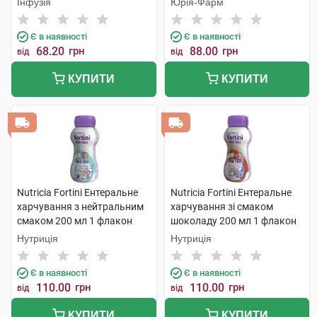
Інфузія
Юрія-Фарм
Є в наявності
Є в наявності
68.20
грн
88.00
грн
від
від
КУПИТИ
КУПИТИ
Nutricia Fortini Ентеральне
Nutricia Fortini Ентеральне
харчування з нейтральним
харчування зі смаком
смаком 200 мл 1 флакон
шоколаду 200 мл 1 флакон
Нутриція
Нутриція
Є в наявності
Є в наявності
110.00
грн
110.00
грн
від
від
КУПИТИ
КУПИТИ