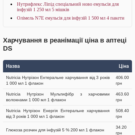
Нутрифлекс Ліпід спеціальний ново емульсія для
інфузій 1 250 мл 5 мішків
Олімель N7E емульсія для інфузій 1 500 мл 4 пакети
Харчування в реанімації ціна в аптеці
DS
Назва
Ціна
Nutricia Нутрізон Ентеральне харчування від 3 років
406.00
1 000 мл 1 флакон
грн
Nutricia Нутрізон Мультифібр з харчовими
463.60
волокнами 1 000 мл 1 флакон
грн
Nutricia Нутрізон Енергія Ентеральне харчування
508.40
від 3 років 1 000 мл 1 флакон
грн
34.20
Глюкоза розчин для інфузій 5 % 200 мл 1 флакон
грн