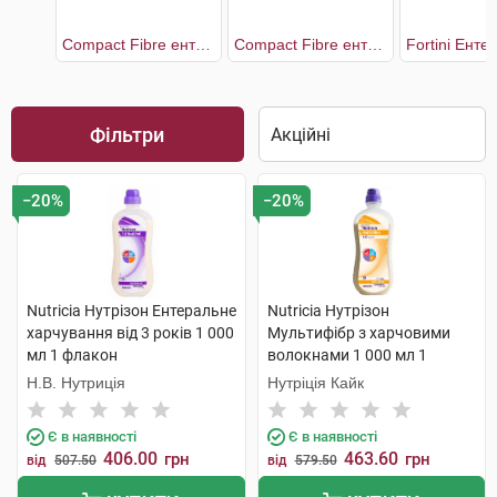
Compact Fibre ентеральне харчування зі смаком ванілі
Compact Fibre ентеральне харчування зі смаком полуниці
Фільтри
−20%
−20%
Nutricia Нутрізон Ентеральне
Nutricia Нутрізон
харчування від 3 років 1 000
Мультифібр з харчовими
мл 1 флакон
волокнами 1 000 мл 1
флакон
Н.В. Нутриція
Нутріція Кайк
Є в наявності
Є в наявності
406.00
463.60
грн
грн
від
507.50
від
579.50