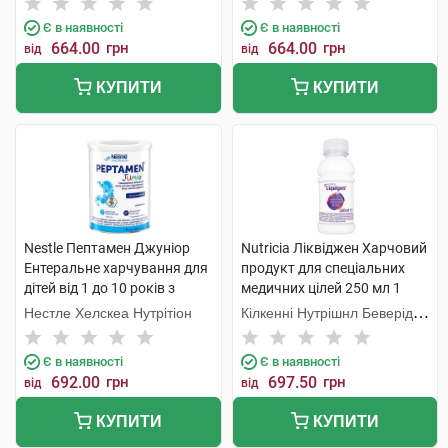
Є в наявності
Є в наявності
664.00
грн
664.00
грн
від
від
КУПИТИ
КУПИТИ
Nestle Пептамен Джуніор
Nutricia Ліквіджен Харчовий
Ентеральне харчування для
продукт для спеціальних
дітей від 1 до 10 років з
медичних цілей 250 мл 1
ароматом ванілі 400 г 1
флакон
Нестле Хелскеа Нутрітіон
Кілкенні Нутрішнл Беверідж
банка
Компані Лтд
Є в наявності
Є в наявності
692.00
грн
697.50
грн
від
від
КУПИТИ
КУПИТИ