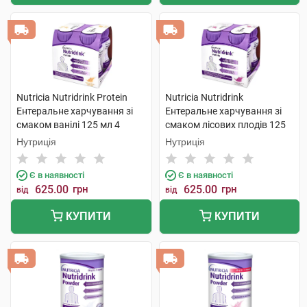
Nutricia Nutridrink Protein
Nutricia Nutridrink
Ентеральне харчування зі
Ентеральне харчування зі
смаком ванілі 125 мл 4
смаком лісових плодів 125
пляшки
мл 4 пляшки
Нутриція
Нутриція
Є в наявності
Є в наявності
625.00
грн
625.00
грн
від
від
КУПИТИ
КУПИТИ