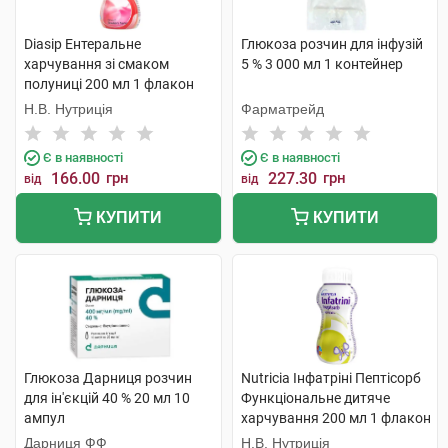
Diasip Ентеральне
Глюкоза розчин для інфузій
харчування зі смаком
5 % 3 000 мл 1 контейнер
полуниці 200 мл 1 флакон
Н.В. Нутриція
Фарматрейд
Є в наявності
Є в наявності
166.00
грн
227.30
грн
від
від
КУПИТИ
КУПИТИ
Глюкоза Дарниця розчин
Nutricia Інфатріні Пептісорб
для ін'єкцій 40 % 20 мл 10
Функціональне дитяче
ампул
харчування 200 мл 1 флакон
Дарниця ФФ
Н.В. Нутриція