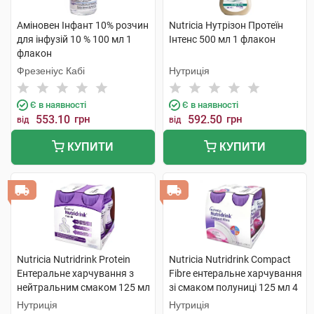
Аміновен Інфант 10% розчин
Nutricia Нутрізон Протеїн
для інфузій 10 % 100 мл 1
Інтенс 500 мл 1 флакон
флакон
Фрезеніус Кабі
Нутриція
Є в наявності
Є в наявності
553.10
грн
592.50
грн
від
від
КУПИТИ
КУПИТИ
Nutricia Nutridrink Protein
Nutricia Nutridrink Compact
Ентеральне харчування з
Fibre ентеральне харчування
нейтральним смаком 125 мл
зі смаком полуниці 125 мл 4
4 пляшки
пляшки
Нутриція
Нутриція