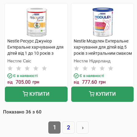
Nestle Ресурс Джуніор
Nestle Модулен Ентеральне
Ентеральне харчування для
харчування для дітей від 5
дітей від 1 до 10 років з
років з нейтральним смаком
ароматом ванілі 400 г 1
400 г 1 банка
Нестле Свіс
Нестле Нідерланд
банка
Є в наявності
Є в наявності
705.00
грн
777.60
грн
від
від
КУПИТИ
КУПИТИ
Показано
36
з
60
1
2
›