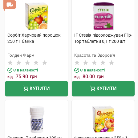
Сорбіт Харчовий порошок
IF Стевія підсолоджувач Flip-
250 г 1 банка
Top таблетки 0,1 г 200 шт
Голден Фарм
Красота та Здоров'я
Є в наявності
Є в наявності
75.90
грн
80.00
грн
від
від
КУПИТИ
КУПИТИ