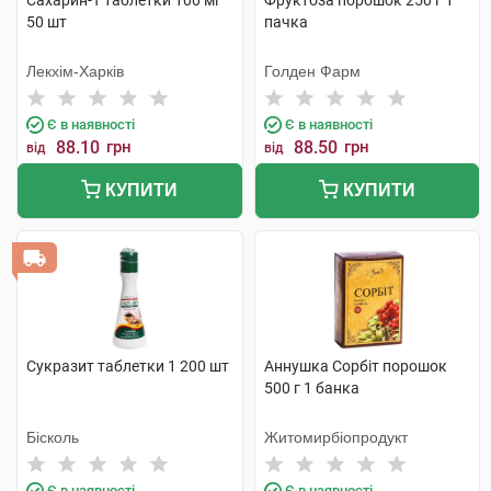
Сахарин-Т таблетки 100 мг
Фруктоза порошок 250 г 1
50 шт
пачка
Лекхім-Харків
Голден Фарм
Є в наявності
Є в наявності
88.10
грн
88.50
грн
від
від
КУПИТИ
КУПИТИ
Сукразит таблетки 1 200 шт
Аннушка Сорбіт порошок
500 г 1 банка
Бісколь
Житомирбіопродукт
Є в наявності
Є в наявності