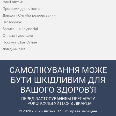
Наші аптеки
Програми для клієнтів
Довідка і Служба резервування
Застосунок
Запитання і відповіді
Оплата і доставка
Послуга Likar Online
Довідник ліків
САМОЛІКУВАННЯ МОЖЕ
БУТИ ШКІДЛИВИМ ДЛЯ
ВАШОГО ЗДОРОВ’Я
ПЕРЕД ЗАСТОСУВАННЯМ ПРЕПАРАТУ
ПРОКОНСУЛЬТУЙТЕСЯ З ЛІКАРЕМ
© 2020 - 2026 Аптека D.S. Усі права захищені