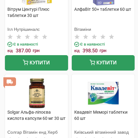
Вітрум Центурі Плюс
АлфаВіт 50+ таблетки 60 шт
таблетки 30 шт
Ігл Нутрішиналс
Вітаміни
Є в наявності
Є в наявності
387.00
грн
398.50
грн
від
від
КУПИТИ
КУПИТИ
Solgar Альфа-ліпоєва
Квадевіт Меморі таблетки
кислота капсули 60 мг 30 шт
60 шт
Солгар Вітамін енд Херб
Київський вітамінний завод