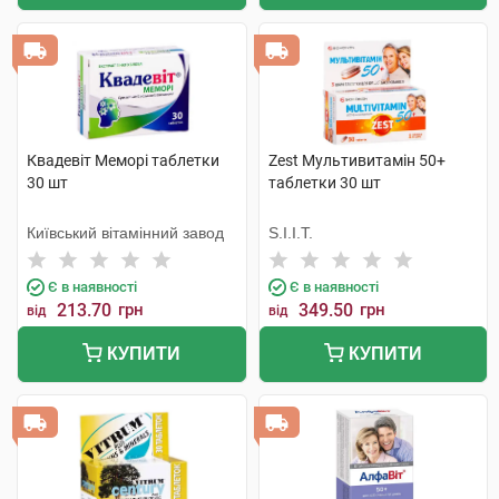
Квадевіт Меморі таблетки
Zest Мультивитамін 50+
30 шт
таблетки 30 шт
Київський вітамінний завод
S.I.I.T.
Є в наявності
Є в наявності
213.70
грн
349.50
грн
від
від
КУПИТИ
КУПИТИ