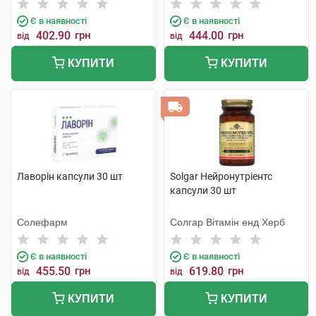
Є в наявності
Є в наявності
402.90
грн
444.00
грн
від
від
КУПИТИ
КУПИТИ
Лаворін капсули 30 шт
Solgar Нейронутріентс
капсули 30 шт
Солефарм
Солгар Вітамін енд Херб
Є в наявності
Є в наявності
455.50
грн
619.80
грн
від
від
КУПИТИ
КУПИТИ