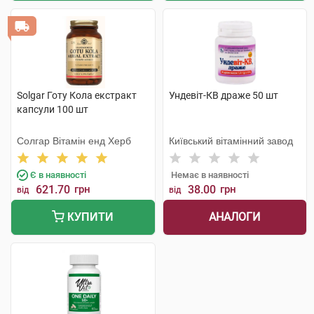
Solgar Готу Кола екстракт
Ундевіт-КВ драже 50 шт
капсули 100 шт
Солгар Вітамін енд Херб
Київський вітамінний завод
Є в наявності
Немає в наявності
621.70
грн
38.00
грн
від
від
АНАЛОГИ
КУПИТИ