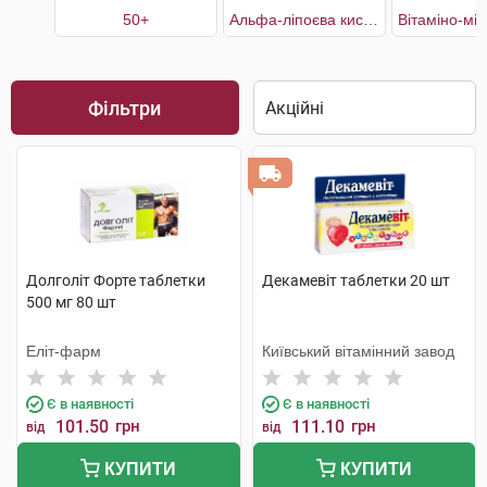
50+
Альфа-ліпоєва кислота
Фільтри
Долголіт Форте таблетки
Декамевіт таблетки 20 шт
500 мг 80 шт
Еліт-фарм
Київський вітамінний завод
Є в наявності
Є в наявності
101.50
грн
111.10
грн
від
від
КУПИТИ
КУПИТИ