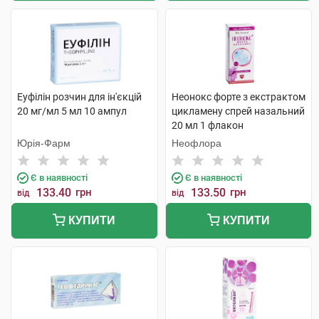
Еуфілін розчин для ін'єкцій
Неонокс форте з екстрактом
20 мг/мл 5 мл 10 ампул
цикламену спрей назальний
20 мл 1 флакон
Юрія-Фарм
Неофлора
Є в наявності
Є в наявності
133.40
грн
133.50
грн
від
від
КУПИТИ
КУПИТИ