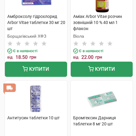
Амброксолу гідрохлорид
Аміак Arbor Vitae розчин
Arbor Vitae таблетки 30 мг 20
зовнішній 10 % 40 мл 1
шт
флакон
Борщагівський ХФЗ
Віола
Є в наявності
Є в наявності
18.50
грн
22.00
грн
від
від
КУПИТИ
КУПИТИ
Антитусин таблетки 10 шт
Бромгексин Дарниця
таблетки 8 мг 20 шт