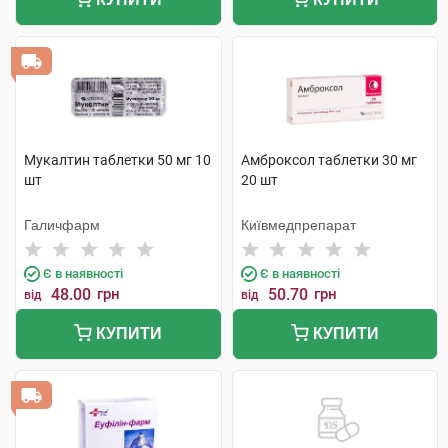
Мукалтин таблетки 50 мг 10
Амброксол таблетки 30 мг
шт
20 шт
Галичфарм
Київмедпрепарат
Є в наявності
Є в наявності
48.00
грн
50.70
грн
від
від
КУПИТИ
КУПИТИ