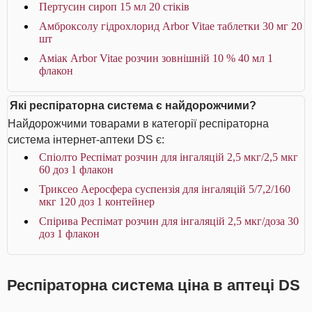
Пертусин сироп 15 мл 20 стіків
Амброксолу гідрохлорид Arbor Vitae таблетки 30 мг 20
шт
Аміак Arbor Vitae розчин зовнішній 10 % 40 мл 1
флакон
Які респіраторна система є найдорожчими?
Найдорожчими товарами в категорії респіраторна
система інтернет-аптеки DS є:
Спіолто Респімат розчин для інгаляцій 2,5 мкг/2,5 мкг
60 доз 1 флакон
Триксео Аеросфера суспензія для інгаляцій 5/7,2/160
мкг 120 доз 1 контейнер
Спірива Респімат розчин для інгаляцій 2,5 мкг/доза 30
доз 1 флакон
Респіраторна система ціна в аптеці DS