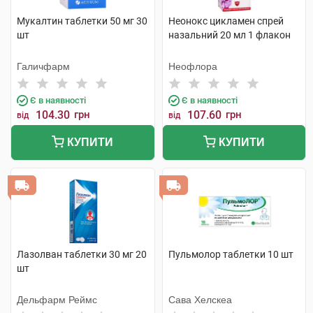
Мукалтин таблетки 50 мг 30
Неонокс цикламен спрей
шт
назальний 20 мл 1 флакон
Галичфарм
Неофлора
Є в наявності
Є в наявності
104.30
грн
107.60
грн
від
від
КУПИТИ
КУПИТИ
Лазолван таблетки 30 мг 20
Пульмолор таблетки 10 шт
шт
Дельфарм Реймс
Сава Хелскеа