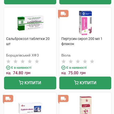
Сальброксол таблетки 20
Пертусин сироп 200 мл 1
шт
флакон
Борщагівський ХФЗ
Віола
Є в наявності
Є в наявності
74.80
грн
75.00
грн
від
від
КУПИТИ
КУПИТИ