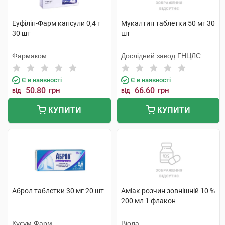
Еуфілін-Фарм капсули 0,4 г
Мукалтин таблетки 50 мг 30
30 шт
шт
Фармаком
Дослідний завод ГНЦЛС
Є в наявності
Є в наявності
50.80
грн
66.60
грн
від
від
КУПИТИ
КУПИТИ
Аброл таблетки 30 мг 20 шт
Аміак розчин зовнішній 10 %
200 мл 1 флакон
Кусум Фарм
Віола