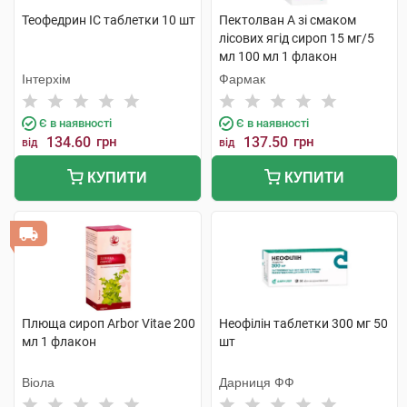
Теофедрин IC таблетки 10 шт
Пектолван А зі смаком
лісових ягід сироп 15 мг/5
мл 100 мл 1 флакон
Інтерхім
Фармак
Є в наявності
Є в наявності
134.60
грн
137.50
грн
від
від
КУПИТИ
КУПИТИ
Плюща сироп Arbor Vitae 200
Неофілін таблетки 300 мг 50
мл 1 флакон
шт
Віола
Дарниця ФФ