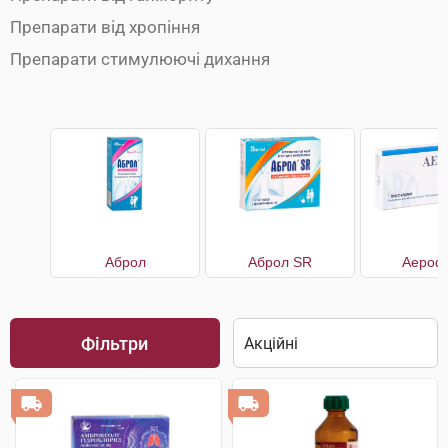
Препарати від хропіння
Препарати стимулюючі дихання
Аброл
Аброл SR
Аерофі
Фільтри