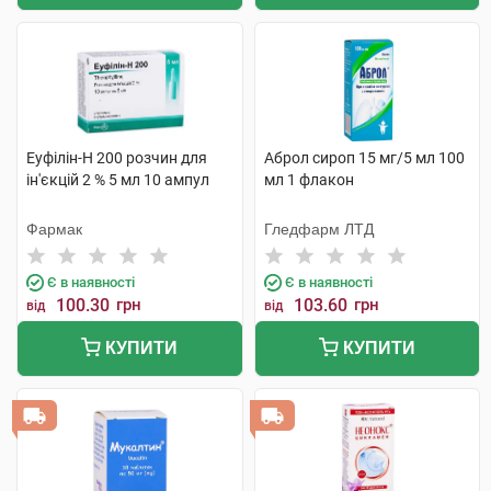
Еуфілін-Н 200 розчин для
Аброл сироп 15 мг/5 мл 100
ін'єкцій 2 % 5 мл 10 ампул
мл 1 флакон
Фармак
Гледфарм ЛТД
Є в наявності
Є в наявності
100.30
грн
103.60
грн
від
від
КУПИТИ
КУПИТИ