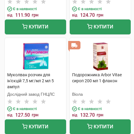
Є в наявності
Є в наявності
111.90
грн
124.70
грн
від
від
КУПИТИ
КУПИТИ
Муколван розчин для
Подорожника Arbor Vitae
ін'єкцій 7,5 мг/мл 2 мл 5
сироп 200 мл 1 флакон
ампул
Дослідний завод ГНЦЛС
Віола
Є в наявності
Є в наявності
127.50
грн
132.70
грн
від
від
КУПИТИ
КУПИТИ