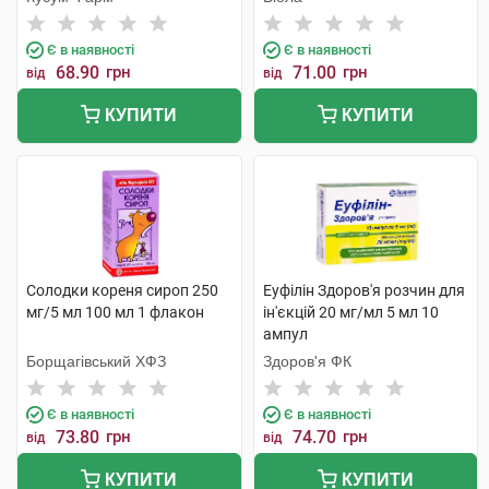
Є в наявності
Є в наявності
68.90
грн
71.00
грн
від
від
КУПИТИ
КУПИТИ
Солодки кореня сироп 250
Еуфілін Здоров'я розчин для
мг/5 мл 100 мл 1 флакон
ін'єкцій 20 мг/мл 5 мл 10
ампул
Борщагівський ХФЗ
Здоров'я ФК
Є в наявності
Є в наявності
73.80
грн
74.70
грн
від
від
КУПИТИ
КУПИТИ