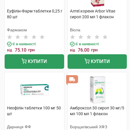
Еуфілін-Фарм таблетки 0,25 г
Алтеї кореня Arbor Vitae
80 шт
сироп 200 мл 1 флакон
Фармаком
Віола
Є в наявності
Є в наявності
75.10
грн
76.00
грн
від
від
КУПИТИ
КУПИТИ
Неофілін таблетки 100 мг 50
Амброксол 30 сироп 30 мг/5
шт
мл 100 мл 1 флакон
Дарниця ФФ
Борщагівський ХФЗ