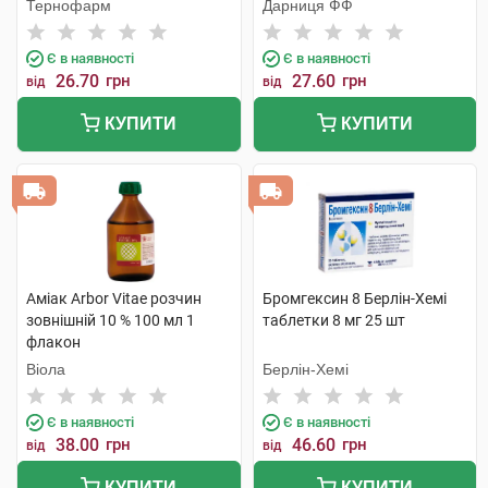
Тернофарм
Дарниця ФФ
Є в наявності
Є в наявності
26.70
грн
27.60
грн
від
від
КУПИТИ
КУПИТИ
Аміак Arbor Vitae розчин
Бромгексин 8 Берлін-Хемі
зовнішній 10 % 100 мл 1
таблетки 8 мг 25 шт
флакон
Віола
Берлін-Хемі
Є в наявності
Є в наявності
38.00
грн
46.60
грн
від
від
КУПИТИ
КУПИТИ