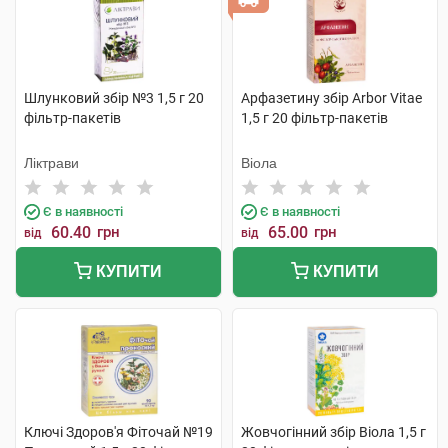
Шлунковий збір №3 1,5 г 20
Арфазетину збір Arbor Vitae
фільтр-пакетів
1,5 г 20 фільтр-пакетів
Ліктрави
Віола
Є в наявності
Є в наявності
60.40
грн
65.00
грн
від
від
КУПИТИ
КУПИТИ
Ключі Здоров'я Фіточай №19
Жовчогінний збір Віола 1,5 г