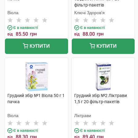
фільтр-пакетів
Віола
Ключі Здоров'я
Є в наявності
Є в наявності
85.50
грн
88.00
грн
від
від
КУПИТИ
КУПИТИ
Грудний збір №1 Віола 50 г 1
Грудний збір №2 Ліктрави
пачка
1,5 г 20 фільтр-пакетів
Віола
Ліктрави
Є в наявності
Є в наявності
88.30
грн
89.40
грн
від
від