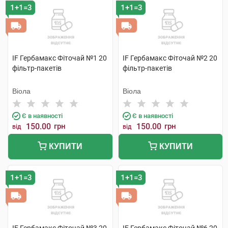
1+1=3
1+1=3
IF Гербамакс Фіточай №1 20
IF Гербамакс Фіточай №2 20
фільтр-пакетів
фільтр-пакетів
Віола
Віола
Є в наявності
Є в наявності
150.00
грн
150.00
грн
від
від
КУПИТИ
КУПИТИ
1+1=3
1+1=3