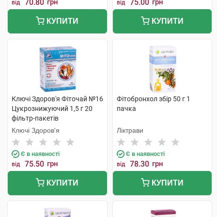
70.80
грн
75.00
грн
від
від
КУПИТИ
КУПИТИ
Ключі Здоров'я Фіточай №16
Фітобронхол збір 50 г 1
Цукрознижуючий 1,5 г 20
пачка
фільтр-пакетів
Ключі Здоров'я
Ліктрави
Є в наявності
Є в наявності
75.50
грн
78.30
грн
від
від
КУПИТИ
КУПИТИ