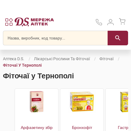
Аптека D.S.
Лікарські Рослини Та Фіточаї
Фіточаї
Фіточаї У Тернополі
Фіточаї у Тернополі
Арфазетину збір
Бронхофіт
Гастро