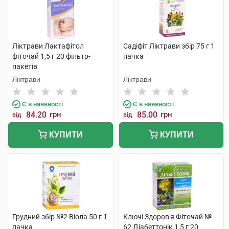
Ліктрави Лактафітол
Садіфіт Ліктрави збір 75 г 1
фіточай 1,5 г 20 фільтр-
пачка
пакетів
Ліктрави
Ліктрави
Є в наявності
Є в наявності
84.20
грн
85.00
грн
від
від
КУПИТИ
КУПИТИ
Грудний збір №2 Віола 50 г 1
Ключі Здоров'я Фіточай №
пачка
62 Діабеттонік 1,5 г 20