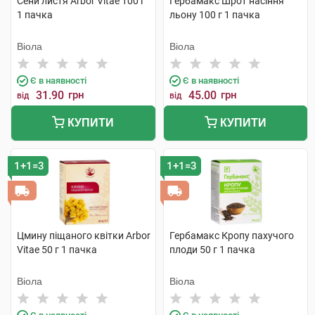
Сени листя Arbor Vitae 100 г
Гербамакс Шрот насіння
1 пачка
льону 100 г 1 пачка
Віола
Віола
Є в наявності
Є в наявності
31.90
грн
45.00
грн
від
від
КУПИТИ
КУПИТИ
1+1=3
1+1=3
Цмину піщаного квітки Arbor
Гербамакс Кропу пахучого
Vitae 50 г 1 пачка
плоди 50 г 1 пачка
Віола
Віола