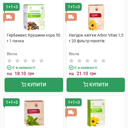
1+1=3
1+1=3
Гербамакс Крушини кора 50
Нагідок квітки Arbor Vitae 1,5
г 1 пачка
г 20 фільтр-пакетів
Віола
Віола
Є в наявності
Є в наявності
18.10
грн
21.10
грн
від
від
КУПИТИ
КУПИТИ
1+1=3
1+1=3