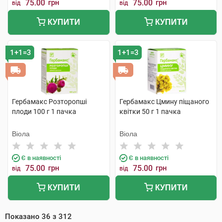
75.00
грн
75.00
грн
від
від
КУПИТИ
КУПИТИ
1+1=3
1+1=3
Гербамакс Розторопші
Гербамакс Цмину піщаного
плоди 100 г 1 пачка
квітки 50 г 1 пачка
Віола
Віола
Є в наявності
Є в наявності
75.00
грн
75.00
грн
від
від
КУПИТИ
КУПИТИ
Показано
36
з
312