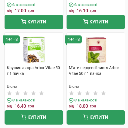
Є в наявності
Є в наявності
17.00
грн
16.10
грн
від
від
КУПИТИ
КУПИТИ
1+1=3
1+1=3
Крушини кора Arbor Vitae 50
М'яти перцевої листя Arbor
г 1 пачка
Vitae 50 г 1 пачка
Віола
Віола
Є в наявності
Є в наявності
16.40
грн
18.00
грн
від
від
КУПИТИ
КУПИТИ