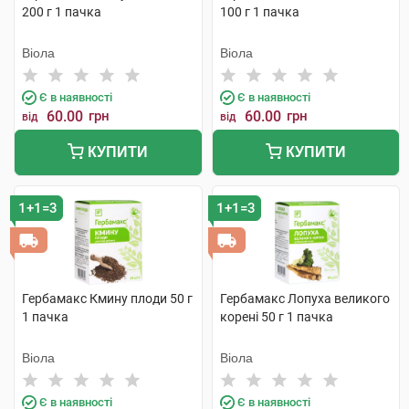
200 г 1 пачка
100 г 1 пачка
Віола
Віола
Є в наявності
Є в наявності
60.00
грн
60.00
грн
від
від
КУПИТИ
КУПИТИ
1+1=3
1+1=3
Гербамакс Кмину плоди 50 г
Гербамакс Лопуха великого
1 пачка
корені 50 г 1 пачка
Віола
Віола
Є в наявності
Є в наявності