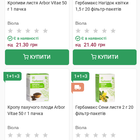
Кропиви листя Arbor Vitae 50
Гербамакс Нагідок квітки
г 1 пачка
1,5 г 20 фільтр-пакетів
Віола
Віола
Є в наявності
Є в наявності
21.30
грн
21.40
грн
від
від
КУПИТИ
КУПИТИ
1+1=3
1+1=3
Кропу пахучого плоди Arbor
Гербамакс Сени листя 2 г 20
Vitae 50 г 1 пачка
фільтр-пакетів
Віола
Віола