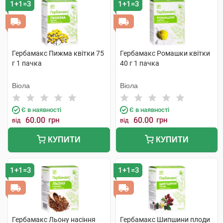
1+1=3
1+1=3
Гербамакс Пижма квітки 75
Гербамакс Ромашки квітки
г 1 пачка
40 г 1 пачка
Віола
Віола
Є в наявності
Є в наявності
60.00
грн
60.00
грн
від
від
КУПИТИ
КУПИТИ
1+1=3
1+1=3
Гербамакс Льону насіння
Гербамакс Шипшини плоди