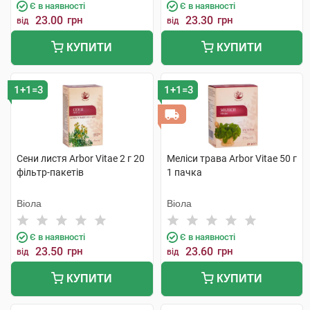
Є в наявності
Є в наявності
23.00
грн
23.30
грн
від
від
КУПИТИ
КУПИТИ
1+1=3
1+1=3
Сени листя Arbor Vitae 2 г 20
Меліси трава Arbor Vitae 50 г
фільтр-пакетів
1 пачка
Віола
Віола
Є в наявності
Є в наявності
23.50
грн
23.60
грн
від
від
КУПИТИ
КУПИТИ