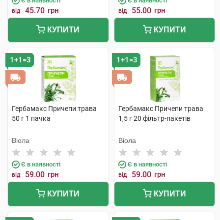
Є в наявності
Є в наявності
45.70
грн
55.00
грн
від
від
КУПИТИ
КУПИТИ
1+1=3
1+1=3
Гербамакс Причепи трава
Гербамакс Причепи трава
50 г 1 пачка
1,5 г 20 фільтр-пакетів
Віола
Віола
Є в наявності
Є в наявності
59.00
грн
59.00
грн
від
від
КУПИТИ
КУПИТИ