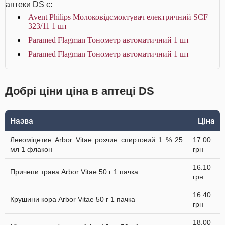
аптеки DS є:
Avent Philips Молоковідсмоктувач електричний SCF
323/11 1 шт
Paramed Flagman Тонометр автоматичний 1 шт
Paramed Flagman Тонометр автоматичний 1 шт
Добрі ціни ціна в аптеці DS
Назва
Ціна
Левоміцетин Arbor Vitae розчин спиртовий 1 % 25
17.00
мл 1 флакон
грн
16.10
Причепи трава Arbor Vitae 50 г 1 пачка
грн
16.40
Крушини кора Arbor Vitae 50 г 1 пачка
грн
18.00