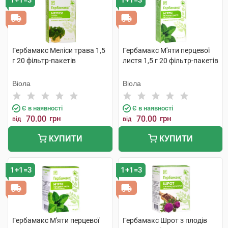
1+1=3
1+1=3
Гербамакс Меліси трава 1,5
Гербамакс М'яти перцевої
г 20 фільтр-пакетів
листя 1,5 г 20 фільтр-пакетів
Віола
Віола
Є в наявності
Є в наявності
70.00
грн
70.00
грн
від
від
КУПИТИ
КУПИТИ
1+1=3
1+1=3
Гербамакс М'яти перцевої
Гербамакс Шрот з плодів