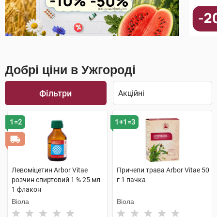
Добрі ціни в Ужгороді
Фільтри
1=2
1+1=3
Левоміцетин Arbor Vitae
Причепи трава Arbor Vitae 50
розчин спиртовий 1 % 25 мл
г 1 пачка
1 флакон
Віола
Віола