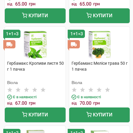
65.00
грн
65.00
грн
від
від
КУПИТИ
КУПИТИ
1+1=3
1+1=3
Гербамакс Кропиви листя 50
Гербамакс Меліси трава 50 г
г 1 пачка
1 пачка
Віола
Віола
Є в наявності
Є в наявності
67.00
грн
70.00
грн
від
від
КУПИТИ
КУПИТИ