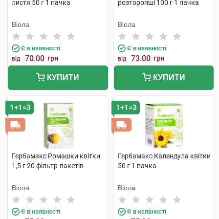
листя 50 г 1 пачка
розторопші 100 г 1 пачка
Віола
Віола
Є в наявності
Є в наявності
70.00
грн
73.00
грн
від
від
КУПИТИ
КУПИТИ
1+1=3
1+1=3
Гербамакс Ромашки квітки
Гербамакс Календула квітки
1,5 г 20 фільтр-пакетів
50 г 1 пачка
Віола
Віола
Є в наявності
Є в наявності