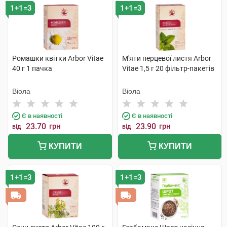
1+1=3
1+1=3
Ромашки квітки Arbor Vitae
М'яти перцевої листя Arbor
40 г 1 пачка
Vitae 1,5 г 20 фільтр-пакетів
Віола
Віола
Є в наявності
Є в наявності
23.70
грн
23.90
грн
від
від
КУПИТИ
КУПИТИ
1+1=3
1+1=3